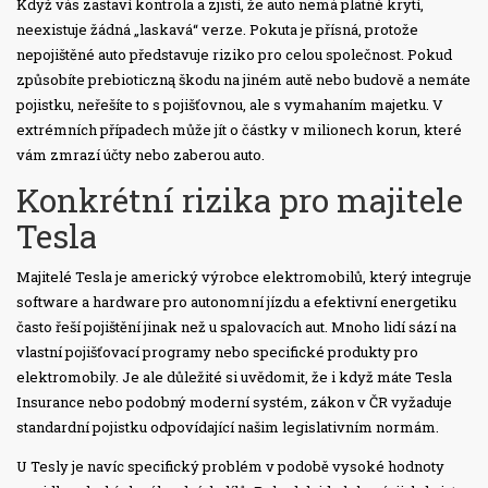
Když vás zastaví kontrola a zjistí, že auto nemá platné krytí,
neexistuje žádná „laskavá“ verze. Pokuta je přísná, protože
nepojištěné auto představuje riziko pro celou společnost. Pokud
způsobíte prebioticzną škodu na jiném autě nebo budově a nemáte
pojistku, neřešíte to s pojišťovnou, ale s vymahaním majetku. V
extrémních případech může jít o částky v milionech korun, které
vám zmrazí účty nebo zaberou auto.
Konkrétní rizika pro majitele
Tesla
Majitelé
Tesla
je
americký výrobce elektromobilů, který integruje
software a hardware pro autonomní jízdu a efektivní energetiku
často řeší pojištění jinak než u spalovacích aut. Mnoho lidí sází na
vlastní pojišťovací programy nebo specifické produkty pro
elektromobily. Je ale důležité si uvědomit, že i když máte Tesla
Insurance nebo podobný moderní systém, zákon v ČR vyžaduje
standardní pojistku odpovídající našim legislativním normám.
U Tesly je navíc specifický problém v podobě vysoké hodnoty