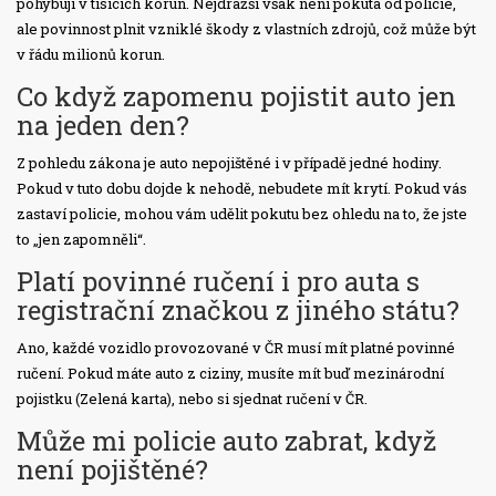
pohybují v tisících korun. Nejdražší však není pokuta od policie,
ale povinnost plnit vzniklé škody z vlastních zdrojů, což může být
v řádu milionů korun.
Co když zapomenu pojistit auto jen
na jeden den?
Z pohledu zákona je auto nepojištěné i v případě jedné hodiny.
Pokud v tuto dobu dojde k nehodě, nebudete mít krytí. Pokud vás
zastaví policie, mohou vám udělit pokutu bez ohledu na to, že jste
to „jen zapomněli“.
Platí povinné ručení i pro auta s
registrační značkou z jiného státu?
Ano, každé vozidlo provozované v ČR musí mít platné povinné
ručení. Pokud máte auto z ciziny, musíte mít buď mezinárodní
pojistku (Zelená karta), nebo si sjednat ručení v ČR.
Může mi policie auto zabrat, když
není pojištěné?