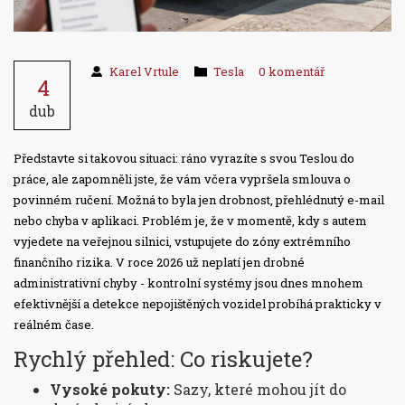
Karel Vrtule
Tesla
0 komentář
4
dub
Představte si takovou situaci: ráno vyrazíte s svou Teslou do
práce, ale zapomněli jste, že vám včera vypršela smlouva o
povinném ručení. Možná to byla jen drobnost, přehlédnutý e-mail
nebo chyba v aplikaci. Problém je, že v momentě, kdy s autem
vyjedete na veřejnou silnici, vstupujete do zóny extrémního
finančního rizika. V roce 2026 už neplatí jen drobné
administrativní chyby - kontrolní systémy jsou dnes mnohem
efektivnější a detekce nepojištěných vozidel probíhá prakticky v
reálném čase.
Rychlý přehled: Co riskujete?
Vysoké pokuty:
Sazy, které mohou jít do