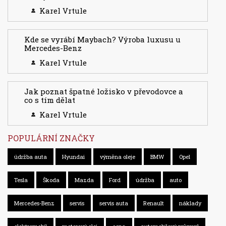
Karel Vrtule
Kde se vyrábí Maybach? Výroba luxusu u
Mercedes-Benz
Karel Vrtule
Jak poznat špatné ložisko v převodovce a
co s tím dělat
Karel Vrtule
POPULÁRNÍ ZNAČKY
údržba auta
Hyundai
výměna oleje
BMW
Opel
Tesla
Škoda
Mazda
Ford
údržba
auto
Mercedes-Benz
servis
servis auta
Renault
náklady