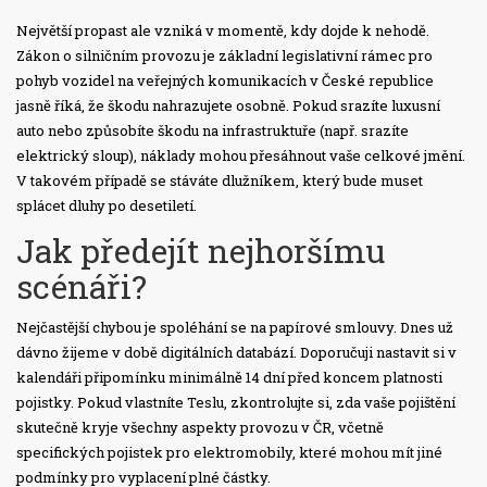
Největší propast ale vzniká v momentě, kdy dojde k nehodě.
Zákon o silničním provozu
je
základní legislativní rámec pro
pohyb vozidel na veřejných komunikacích v České republice
jasně říká, že škodu nahrazujete osobně. Pokud srazíte luxusní
auto nebo způsobíte škodu na infrastruktuře (např. srazíte
elektrický sloup), náklady mohou přesáhnout vaše celkové jmění.
V takovém případě se stáváte dlužníkem, který bude muset
splácet dluhy po desetiletí.
Jak předejít nejhoršímu
scénáři?
Nejčastější chybou je spoléhání se na papírové smlouvy. Dnes už
dávno žijeme v době digitálních databází. Doporučuji nastavit si v
kalendáři připomínku minimálně 14 dní před koncem platnosti
pojistky. Pokud vlastníte Teslu, zkontrolujte si, zda vaše pojištění
skutečně kryje všechny aspekty provozu v ČR, včetně
specifických pojistek pro elektromobily, které mohou mít jiné
podmínky pro vyplacení plné částky.