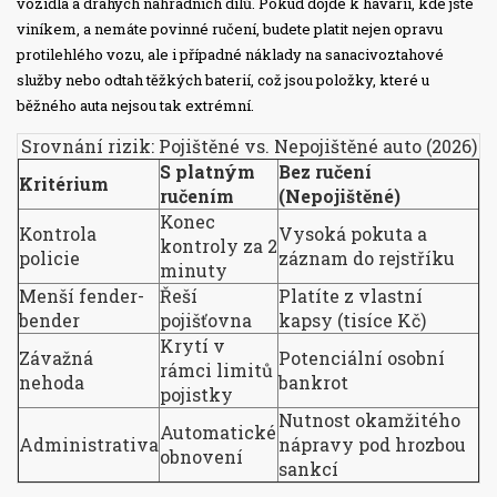
vozidla a drahých náhradních dílů. Pokud dojde k havárii, kde jste
viníkem, a nemáte povinné ručení, budete platit nejen opravu
protilehlého vozu, ale i případné náklady na sanacivoztahové
služby nebo odtah těžkých baterií, což jsou položky, které u
běžného auta nejsou tak extrémní.
Srovnání rizik: Pojištěné vs. Nepojištěné auto (2026)
S platným
Bez ručení
Kritérium
ručením
(Nepojištěné)
Konec
Kontrola
Vysoká pokuta a
kontroly za 2
policie
záznam do rejstříku
minuty
Menší fender-
Řeší
Platíte z vlastní
bender
pojišťovna
kapsy (tisíce Kč)
Krytí v
Závažná
Potenciální osobní
rámci limitů
nehoda
bankrot
pojistky
Nutnost okamžitého
Automatické
Administrativa
nápravy pod hrozbou
obnovení
sankcí