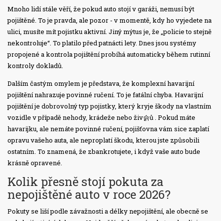
Mnoho lidí stále věří, že pokud auto stojí v garáži, nemusí být
pojištěné. To je pravda, ale pozor - v momentě, kdy ho vyjedete na
ulici, musíte mít pojistku aktivní. Jiný mýtus je, že „policie to stejně
nekontroluje“. To platilo před patnácti lety. Dnes jsou systémy
propojené a kontrola pojištění probíhá automaticky během rutinní
kontroly dokladů.
Dalším častým omylem je představa, že komplexní havarijní
pojištění nahrazuje povinné ručení. To je fatální chyba.
Havarijní
pojištění
je
dobrovolný typ pojistky, který kryje škody na vlastním
vozidle v případě nehody, krádeže nebo živ슭ů
. Pokud máte
havarijku, ale nemáte povinné ručení, pojišťovna vám sice zaplatí
opravu vašeho auta, ale neproplatí škodu, kterou jste způsobili
ostatním. To znamená, že zbankrotujete, i když vaše auto bude
krásně opravené.
Kolik přesně stojí pokuta za
nepojištěné auto v roce 2026?
Pokuty se liší podle závažnosti a délky nepojištění, ale obecně se