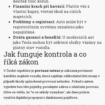
desítek tisíc korun.
Finanční krach při havárii:
Platíte vše z
vlastní kapsy, včetně škod na cizích
majetcích.
Problémy s registrací:
Auto může být v
registrutčním systému označeno jako
nepojištěné.
Ztráta garancí a benefitů:
U moderních aut
jako Tesla mohou být některé služby vázány na
platný stav vozidla.
Jak funguje kontrola a co
říká zákon
V České republice je
povinné ručení
je
zákonná povinnost
každého majitele vozidla, která zajišťuje odškodnění třetí strany v
případě škody způsobené provozní nehodou
. Pokud s autem
vyjedete bez této pojistky, porušujete zákon o silničním provozu.
Dříve se věřilo, že "to se někdy vymykne", ale dnes policie
využívá digitální propojení s databázemi pojišťovn.