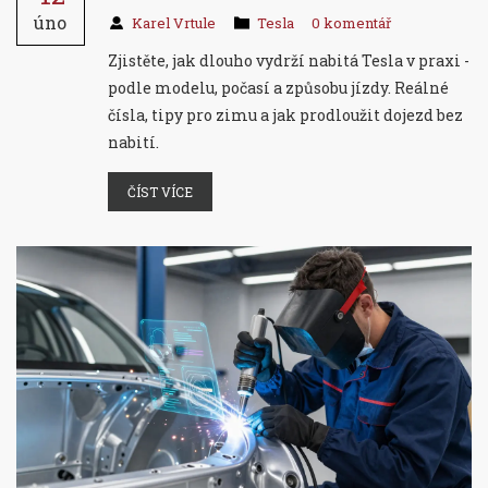
úno
Karel Vrtule
Tesla
0 komentář
Zjistěte, jak dlouho vydrží nabitá Tesla v praxi -
podle modelu, počasí a způsobu jízdy. Reálné
čísla, tipy pro zimu a jak prodloužit dojezd bez
nabití.
ČÍST VÍCE