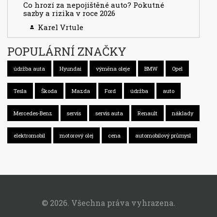
Co hrozí za nepojištěné auto? Pokutné
sazby a rizika v roce 2026
Karel Vrtule
POPULÁRNÍ ZNAČKY
údržba auta
Hyundai
výměna oleje
BMW
Opel
Tesla
Škoda
Mazda
Ford
údržba
auto
Mercedes-Benz
servis
servis auta
Renault
náklady
elektromobil
motorový olej
cena
automobilový průmysl
© 2026. Všechna práva vyhrazena.