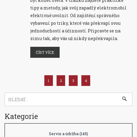
být konec světa. V článku najdete praktické
tipy a metody, jak svůj zapadlý elektromobil
efektivně uvolnit. Od zajištění správného
vybavení po triky, které vás překvapí svou
jednoduchostí a účinností. Připravte se na
zimu tak, aby vás už nikdy nepřekvapila.
ČÍST VÍCE
1
2
3
4
Kategorie
Servis a údržba
(145)