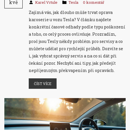
kvě
Karel Vrtule
Tesla
0 komentář
Zajímá vás, jak dlouho může trvat oprava
karoserie u vozu Tesla? V článku najdete
konkrétní časové odhady podle typu poškození
a toho, co celý proces ovlivňuje. Prozradím,
proč jsou Tesly někdy problém pro servisy a co
můžete udělat pro rychlejší průběh. Dozvíte se
i, jak vybrat správný servis a na co si dát při
čekání pozor. Nechybí ani tipy, jak předejít
nepříjemným překvapením při opravách.
ČÍST VÍCE