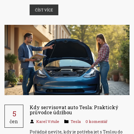
ČÍST VÍCE
Kdy servisovat auto Tesla: Praktický
5
průvodce údržbou
čen
Karel Vrtule
Tesla
0 komentář
Pořádně nevíte, kdy je potřeba jet s Teslou do