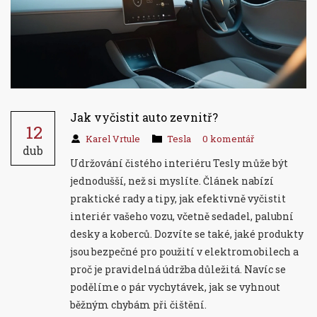
Jak vyčistit auto zevnitř?
12
Karel Vrtule
Tesla
0 komentář
dub
Udržování čistého interiéru Tesly může být
jednodušší, než si myslíte. Článek nabízí
praktické rady a tipy, jak efektivně vyčistit
interiér vašeho vozu, včetně sedadel, palubní
desky a koberců. Dozvíte se také, jaké produkty
jsou bezpečné pro použití v elektromobilech a
proč je pravidelná údržba důležitá. Navíc se
podělíme o pár vychytávek, jak se vyhnout
běžným chybám při čištění.