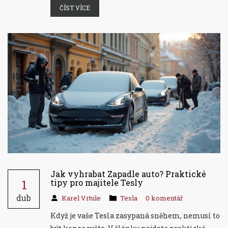
ČÍST VÍCE
Jak vyhrabat Zapadle auto? Praktické
1
tipy pro majitele Tesly
dub
Karel Vrtule
Tesla
0 komentář
Když je vaše Tesla zasypaná sněhem, nemusí to