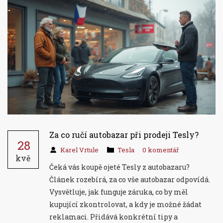
Za co ručí autobazar při prodeji Tesly?
28
Karel Vrtule
Tesla
0 komentář
kvě
Čeká vás koupě ojeté Tesly z autobazaru?
Článek rozebírá, za co vše autobazar odpovídá.
Vysvětluje, jak funguje záruka, co by měl
kupující zkontrolovat, a kdy je možné žádat
reklamaci. Přidává konkrétní tipy a