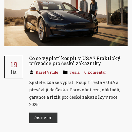
Co se vyplatí koupit v USA? Praktický
19
průvodce pro české zákazníky
lis
Karel Vrtule
Tesla
0 komentář
Zjistěte, zda se vyplatí koupit Tesla v USA a
převézt ji do Česka. Porovnání cen, nákladů,
garance a rizik pro české zákazníky v roce
2025.
ČÍST VÍCE