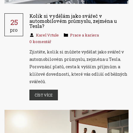
Kolik si vydělám jako svářeč v
25
automobilovém průmyslu, zejména u
Tesla?
pro
Karel Vrtule
Prace a kariera
0 komentář
Zjistěte, kolik si můžete vydělat jako svářeč v
automobilovém průmyslu, zejména u Tesla.
Porovnání platů, cesta k vyšším příjmům a
klíčové dovednosti, které vás odliší od běžných
svářečů.
ČÍST VÍCE