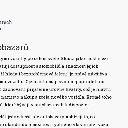
arech
u
obazarů
etými vozidly po celém světě. Slouží jako most mezi
yšují dostupnost automobilů a snadnost jejich
ří hledají bezproblémové řešení, je právě návštěva
u vozidlu. Ojetá auta mají svou nepopiratelnou
 zachování přijatelné úrovně kvality, což je hlavní
y namísto nákupu zcela nového vozidla. Kromě toho
ů, které bývají v autobazarech k dispozici.
át jednodušší, ale autobazary nabízejí to, co
ho standardu a možnost rychlého vlastnictví vozu.