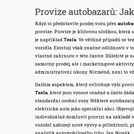
Provize autobazarů: Jak
Když si představíte prodej vozu přes
autoba
provize. Provize je klíčovou složkou, která 
je například
Tesla
. Ve většině případů se t
vozidla. Existují však značné odlišnosti v to
vlastně zahrnuto v této částce. Důležité je 
samotný prodej, ale i marketingové aktivity
administrativní úkony. Nicméně, není to v
Dalším aspektem, který ovlivňuje výši provi
Tesla
, které jsou vysoce ceněné a často ž
standardní osobní vozy. Některé autobazar
elektrická auta jako speciální akci. Objevuj
individuálně domluvit provizi na základě 
vozidel nabízejí nové výzvy a příležitosti, p
analytik automobilového trhu Jan Novák.