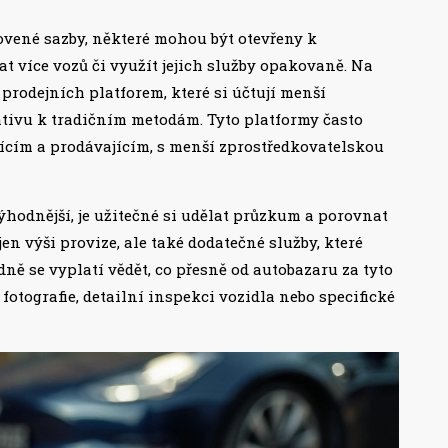
ovené sazby, některé mohou být otevřeny k
t více vozů či využít jejich služby opakovaně. Na
 prodejních platforem, které si účtují menší
ativu k tradičním metodám. Tyto platformy často
ícím a prodávajícím, s menší zprostředkovatelskou
výhodnější, je užitečné si udělat průzkum a porovnat
n výši provize, ale také dodatečné služby, které
dně se vyplatí vědět, co přesně od autobazaru za tyto
 fotografie, detailní inspekci vozidla nebo specifické