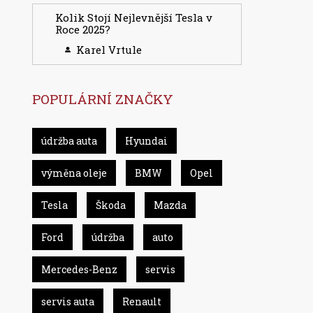
Kolik Stojí Nejlevnější Tesla v
Roce 2025?
Karel Vrtule
POPULÁRNÍ ZNAČKY
údržba auta
Hyundai
výměna oleje
BMW
Opel
Tesla
Škoda
Mazda
Ford
údržba
auto
Mercedes-Benz
servis
servis auta
Renault