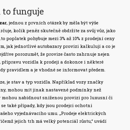
 to funguje
zar
, jednou z prvních otázek by měla být výše
určuje, kolik peněz skutečně obdržíte za svůj vůz, jako
ento poplatek pohybuje mezi 3% až 10% z prodejní ceny
m, jak jednotlivé autobazary provizi kalkulují a co je
nejdříve porozumět, že provize často zahrnuje nejen
, přípravu vozidla k prodeji a dokonce i některé
ždy pravidlem a je vhodné se informovat předem.
ze, je stav a typ vozidla. Například vozy značky
ádány, mohou mít jinak nastavené podmínky než
y mohou nabídnout sníženou provizi pro luxusní či
í se také případy, kdy jsou prodejci ochotni
vašeho vyjednávacího umu. „Prodeje elektrických
řičemž jejich trh má velký potenciál růstu,“ uvádí