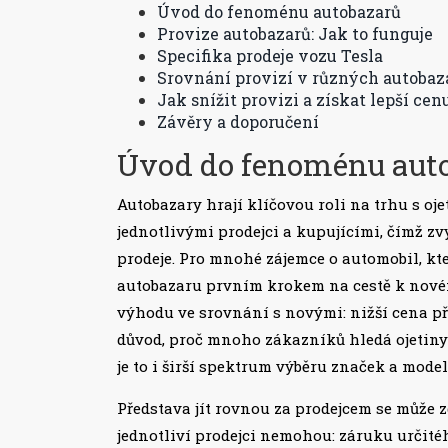
Úvod do fenoménu autobazarů
Provize autobazarů: Jak to funguje
Specifika prodeje vozu Tesla
Srovnání provizí v různých autobaz
Jak snížit provizi a získat lepší cen
Závěry a doporučení
Úvod do fenoménu aut
Autobazary hrají klíčovou roli na trhu s oj
jednotlivými prodejci a kupujícími, čímž zv
prodeje. Pro mnohé zájemce o automobil, kte
autobazaru prvním krokem na cestě k novém
výhodu ve srovnání s novými: nižší cena při
důvod, proč mnoho zákazníků hledá ojetin
je to i širší spektrum výběru značek a model
Představa jít rovnou za prodejcem se může zd
jednotliví prodejci nemohou: záruku určité