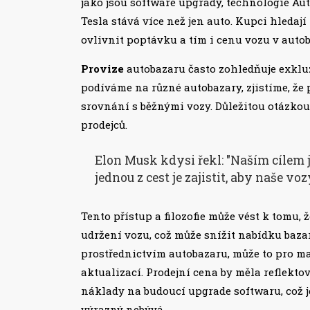
jako jsou software upgrady, technologie Aut
Tesla stává více než jen auto. Kupci hledaj
ovlivnit poptávku a tím i cenu vozu v auto
Provize
autobazaru často zohledňuje exkluz
podíváme na různé autobazary, zjistíme, že 
srovnání s běžnými vozy. Důležitou otázkou
prodejců.
Elon Musk kdysi řekl: "Naším cílem j
jednou z cest je zajistit, aby naše voz
Tento přístup a filozofie může vést k tomu, 
udržení vozu, což může snížit nabídku baz
prostřednictvím autobazaru, může to pro ma
aktualizací. Prodejní cena by měla reflekto
náklady na budoucí upgrade softwaru, což j
výrazný nebývá.