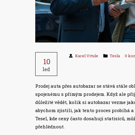
Karel Vrtule
Tesla
0 ko
10
led
Prodej auta přes autobazar se stává stále obl
spojenému s přímým prodejem. Když ale přijd
důležité vědět, kolik si autobazar vezme jak
abychom zjistili, jak tento proces probíhá
Tesel, kde ceny často dosahují statisíců, můž
přehlédnout.