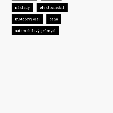
náklady
elektromobil
motorový olej
cena
automobilový průmysl