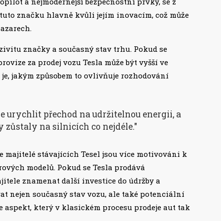
opilot a nejmodernější bezpečnostní prvky, se z
í tuto značku hlavně kvůli jejím inovacím, což může
bazarech.
ivitu značky a současný stav trhu. Pokud se
provize za prodej vozu Tesla může být vyšší ve
 je, jakým způsobem to ovlivňuje rozhodování
e urychlit přechod na udržitelnou energii, a
y zůstaly na silnicích co nejdéle."
že majitelé stávajících Tesel jsou více motivováni k
arových modelů. Pokud se Tesla prodává
jitele znamenat další investice do údržby a
vat nejen současný stav vozu, ale také potenciální
e aspekt, který v klasickém procesu prodeje aut tak