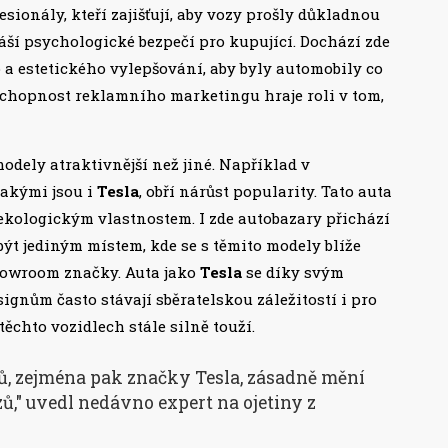
sionály, kteří zajišťují, aby vozy prošly důkladnou
ší psychologické bezpečí pro kupující. Dochází zde
 estetického vylepšování, aby byly automobily co
é schopnost reklamního marketingu hraje roli v tom,
odely atraktivnější než jiné. Například v
jakými jsou i
Tesla
, obří nárůst popularity. Tato auta
ekologickým vlastnostem. I zde autobazary přichází
t jediným místem, kde se s těmito modely blíže
showroom značky. Auta jako
Tesla
se díky svým
gnům často stávají sběratelskou záležitostí i pro
těchto vozidlech stále silně touží.
lů, zejména pak značky Tesla, zásadně mění
ů," uvedl nedávno expert na ojetiny z