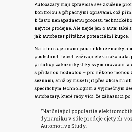
Autobazary mají zpravidla své zkušené profe
kontrolou a případnými opravami, což přiná
k často nenápadnému procesu technického a
nejvíce prodejné. Ale nejde jen o auta; tak
jak autobazar přitáhne potenciální kupce.
Na trhu s ojetinami jsou některé značky a m
posledních letech zažívají elektrická auta, 
přitahují zákazníky díky svým inovacím a 
s přidanou hodnotou – pro někoho mohou bý
seznámí, aniž by museli jít přes oficiální 
specifickým technologiím a výjimečným desi
autobazary, které rády vidí, že zákazníci po 
"Narůstající popularita elektromobi
dynamiku v sále prodeje ojetých voz
Automotive Study.