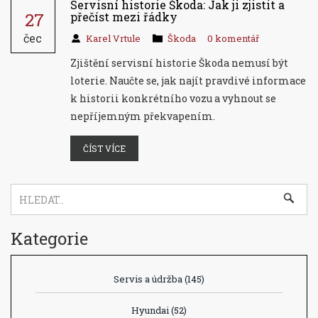
Servisní historie Škoda: Jak ji zjistit a
27
přečíst mezi řádky
čec
Karel Vrtule
Škoda
0 komentář
Zjištění servisní historie Škoda nemusí být
loterie. Naučte se, jak najít pravdivé informace
k historii konkrétního vozu a vyhnout se
nepříjemným překvapením.
ČÍST VÍCE
Kategorie
Servis a údržba
(145)
Hyundai
(52)