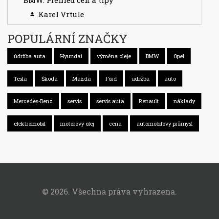
BMW: Přehled cen a tipy
Karel Vrtule
POPULÁRNÍ ZNAČKY
údržba auta
Hyundai
výměna oleje
BMW
Opel
Tesla
Škoda
Mazda
Ford
údržba
auto
Mercedes-Benz
servis
servis auta
Renault
náklady
elektromobil
motorový olej
cena
automobilový průmysl
© 2026. Všechna práva vyhrazena.