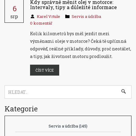
Kdy správně měnit olej v motorce:
6
Intervaly, tipy a důležité informace
srp
Karel Vrtule
Servis a údržba
0 komentář
Kolik kilometrů bys měl jezdit mezi
výměnami oleje v motorce? Čeká tě upřímná
odpověď, reálné příklady, důvody, proč neotálet,
a tipy, jak životnost motoru prodloužit.
ČÍST VÍCE
Kategorie
Servis a údržba
(145)