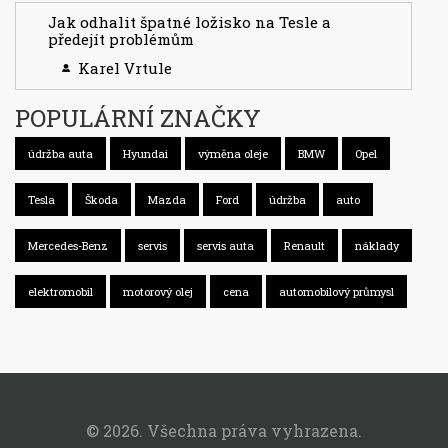
Jak odhalit špatné ložisko na Tesle a
předejít problémům
Karel Vrtule
POPULÁRNÍ ZNAČKY
údržba auta
Hyundai
výměna oleje
BMW
Opel
Tesla
Škoda
Mazda
Ford
údržba
auto
Mercedes-Benz
servis
servis auta
Renault
náklady
elektromobil
motorový olej
cena
automobilový průmysl
© 2026. Všechna práva vyhrazena.