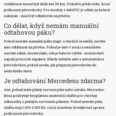
vzdálenost nesmí být delší než 50 km. Pokud to překročíte, hrozí
poškození převodovky. Pro modely s 4MATIC je odtah na kolech
zakázán - musí být odtahován na přívěsu.
Co dělat, když nemám manuální
odtahovou páku?
Pokud nemáte manuální páku (např. u starších modelů), nechte
auto odtáhnout na přívěsu. Pokud je auto v nouzi a nemůžete
zavolat odtah, zkontrolujte, zda je baterie vybitá - možná stačí
zapojit pomocné napájení. Nikdy netlačte auto s automatickou
převodovkou, pokud nevíte, jak přepnout převodovku do
neutrálního stavu.
Je odtahování Mercedesu zdarma?
Ano, pokud máte platný servisní plán nebo záruku. Mercedes-
Benz poskytuje bezplatnou asistenční službu pro všechny
zákazníky s platným servisním plánem. Pokud nemáte plán,
služba stojí 1 200-2 500 Kč, což je mnohem levnější než oprava
poškozené převodovky.