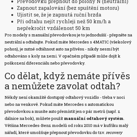
Převodovku přepnout do polohy N (neutrální)
Zapnout zapalování (bez spuštění motoru)
Ujistit se, že je zapnutá ruční brzda
Při odtahu nejít rychleji než 50 km/h a
nepřekročit vzdálenost 50 km
Pro modely s manuální převodovkou je to jednodušší - přepněte na
neutrální a odtahujte. Pokud máte Mercedes s 4MATIC (všekolový
pohon), je nutné odtáhnout auto na přívěsu - nikdy nesmí být
odtahováno s koly na zemi. V opačném případě může dojít k
poškození diferenciálu nebo převodovky.
Co dělat, když nemáte přívěs
a nemůžete zavolat odtah?
Někdy není okamžitě dostupný odtahový vozidlo - třeba v noci
nebo na venkově. Pokud máte Mercedes s automatickou
převodovkou a musíte auto přemístit jen o pár metrů (např. z
dálnice na bok), můžete použít
manuální odtahový systém
.
Většina Mercedes-Benz modelů od roku 2010 má v kufříku malý
nářadí, které umožňuje přepnout převodovku do tzv.
recovery