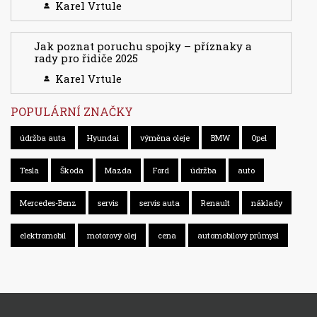
Karel Vrtule
Jak poznat poruchu spojky – příznaky a
rady pro řidiče 2025
Karel Vrtule
POPULÁRNÍ ZNAČKY
údržba auta
Hyundai
výměna oleje
BMW
Opel
Tesla
Škoda
Mazda
Ford
údržba
auto
Mercedes-Benz
servis
servis auta
Renault
náklady
elektromobil
motorový olej
cena
automobilový průmysl