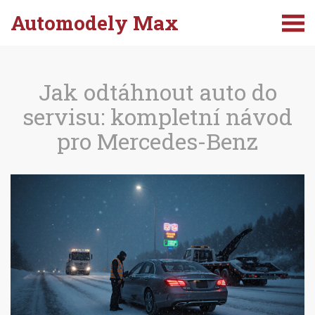
Automodely Max
Jak odtáhnout auto do
servisu: kompletní návod
pro Mercedes-Benz