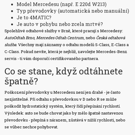
Model Mercedesu (např. E 220d W213)
Typ převodovky (automatická nebo manuální)
Je to 4MATIC?
Je auto v pohybu nebo zcela mrtvé?
Spolehlivé odtahové služby v Brně, které pracují s Mercedesy:
AutoOdtah Brno
,
Mercedes Odtah Centrum
, nebo
Česká odtahová
služba
. Všechny mají záznamy o odtahu modelů S-Class, E-Class a
C-Class. Pokud nevíte, která je nejblíž, zavolejte Mercedes-Benz
servis - ti vám doporučí certifikovaného partnera.
Co se stane, když odtáhnete
špatně?
Poškození převodovky u Mercedesu není jen drahé - je často
nezjistitelné. Při odtahu s převodovkou v D nebo R se může
poškodit hydrostatický systém, který řídí přepínání rychlostí.
Výsledek: auto se bude chovat jako by mělo špatně nastavenou
převodovku - přepíná s nárazem, zůstává v nižší rychlosti, nebo
se vůbec nechce pohybovat.