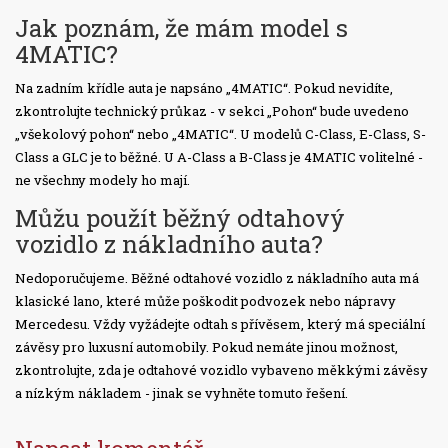
Jak poznám, že mám model s
4MATIC?
Na zadním křídle auta je napsáno „4MATIC“. Pokud nevidíte,
zkontrolujte technický průkaz - v sekci „Pohon“ bude uvedeno
„všekolový pohon“ nebo „4MATIC“. U modelů C-Class, E-Class, S-
Class a GLC je to běžné. U A-Class a B-Class je 4MATIC volitelné -
ne všechny modely ho mají.
Můžu použít běžný odtahový
vozidlo z nákladního auta?
Nedoporučujeme. Běžné odtahové vozidlo z nákladního auta má
klasické lano, které může poškodit podvozek nebo nápravy
Mercedesu. Vždy vyžádejte odtah s přívěsem, který má speciální
závěsy pro luxusní automobily. Pokud nemáte jinou možnost,
zkontrolujte, zda je odtahové vozidlo vybaveno měkkými závěsy
a nízkým nákladem - jinak se vyhněte tomuto řešení.