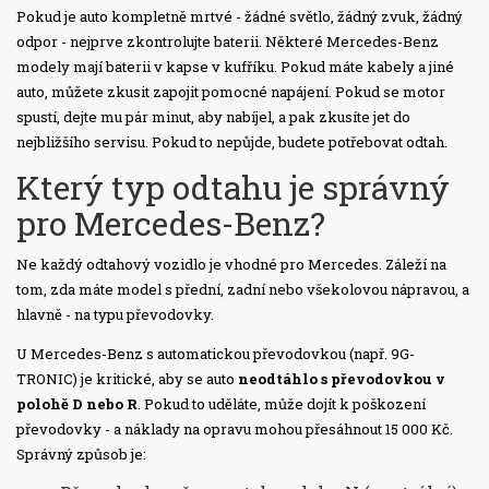
Pokud je auto kompletně mrtvé - žádné světlo, žádný zvuk, žádný
odpor - nejprve zkontrolujte baterii. Některé Mercedes-Benz
modely mají baterii v kapse v kufříku. Pokud máte kabely a jiné
auto, můžete zkusit zapojit pomocné napájení. Pokud se motor
spustí, dejte mu pár minut, aby nabíjel, a pak zkusíte jet do
nejbližšího servisu. Pokud to nepůjde, budete potřebovat odtah.
Který typ odtahu je správný
pro Mercedes-Benz?
Ne každý odtahový vozidlo je vhodné pro Mercedes. Záleží na
tom, zda máte model s přední, zadní nebo všekolovou nápravou, a
hlavně - na typu převodovky.
U Mercedes-Benz s automatickou převodovkou (např. 9G-
TRONIC) je kritické, aby se auto
neodtáhlo s převodovkou v
polohě D nebo R
. Pokud to uděláte, může dojít k poškození
převodovky - a náklady na opravu mohou přesáhnout 15 000 Kč.
Správný způsob je: