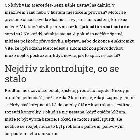
Co když vám Mercedes-Benz náhle zastaví na dálnici, v
mrazivém ránu nebo v hustém městském provozu? Motor se
přestane otáčet, světla zhasnou, a vy jste sám s autem, které už
nejede. V takové chvíli je první otázka:
jak odtáhnout auto do
servisu
? Ne každý odtah je stejný. A pokud to uděláte špatně,
můžete poškodit převodovku, nápravu nebo dokonce elektroniku.
Víte, že i při odtahu Mercedesu s automatickou převodovkou
může dojít k poškození, když nevíte, jak to správně udělat?
Nejdřív zkontrolujte, co se
stalo
Předtím, než zavoláte odtah, zjistěte, proč auto nejede. Někdy je
problém jednodušší, než se zdá. Zkontrolujte, zda je zapnutý motor
- někdy stačí přepnout klíč do polohy ON a zkontrolovat, jestli se
rozsvítí kontrolky. Pokud se nic nestane, když otáčíte klíčem,
může to být vybitá baterie. Pokud se motor snaží spustit, ale
nechce se rozjet, může to být problém s palivem, palivovým
čerpadlem nebo senzorem.