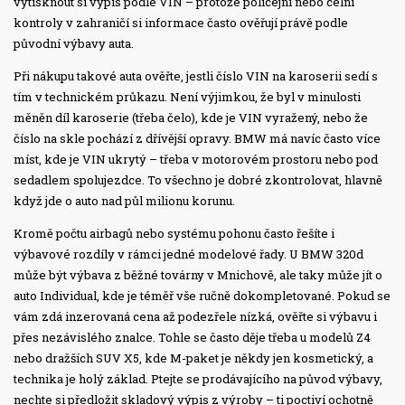
vytisknout si výpis podle VIN – protože policejní nebo celní
kontroly v zahraničí si informace často ověřují právě podle
původní výbavy auta.
Při nákupu takové auta ověřte, jestli číslo VIN na karoserii sedí s
tím v technickém průkazu. Není výjimkou, že byl v minulosti
měněn díl karoserie (třeba čelo), kde je VIN vyražený, nebo že
číslo na skle pochází z dřívější opravy. BMW má navíc často více
míst, kde je VIN ukrytý – třeba v motorovém prostoru nebo pod
sedadlem spolujezdce. To všechno je dobré zkontrolovat, hlavně
když jde o auto nad půl milionu korunu.
Kromě počtu airbagů nebo systému pohonu často řešíte i
výbavové rozdíly v rámci jedné modelové řady. U BMW 320d
může být výbava z běžné továrny v Mnichově, ale taky může jít o
auto Individual, kde je téměř vše ručně dokompletované. Pokud se
vám zdá inzerovaná cena až podezřele nízká, ověřte si výbavu i
přes nezávislého znalce. Tohle se často děje třeba u modelů Z4
nebo dražších SUV X5, kde M-paket je někdy jen kosmetický, a
technika je holý základ. Ptejte se prodávajícího na původ výbavy,
nechte si předložit skladový výpis z výroby – ti poctiví ochotně