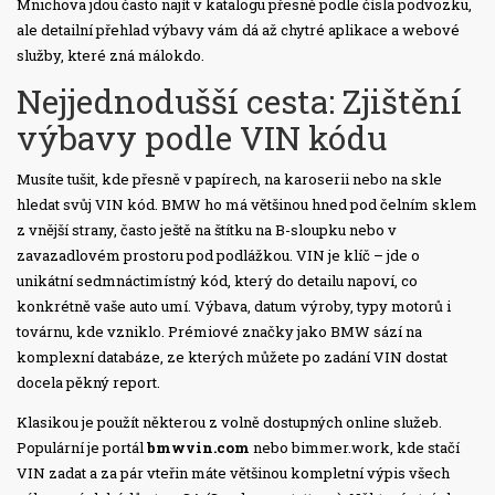
Mnichova jdou často najít v katalogu přesně podle čísla podvozku,
ale detailní přehlad výbavy vám dá až chytré aplikace a webové
služby, které zná málokdo.
Nejjednodušší cesta: Zjištění
výbavy podle VIN kódu
Musíte tušit, kde přesně v papírech, na karoserii nebo na skle
hledat svůj VIN kód. BMW ho má většinou hned pod čelním sklem
z vnější strany, často ještě na štítku na B-sloupku nebo v
zavazadlovém prostoru pod podlážkou. VIN je klíč – jde o
unikátní sedmnáctimístný kód, který do detailu napoví, co
konkrétně vaše auto umí. Výbava, datum výroby, typy motorů i
továrnu, kde vzniklo. Prémiové značky jako BMW sází na
komplexní databáze, ze kterých můžete po zadání VIN dostat
docela pěkný report.
Klasikou je použít některou z volně dostupných online služeb.
Populární je portál
bmwvin.com
nebo bimmer.work, kde stačí
VIN zadat a za pár vteřin máte většinou kompletní výpis všech