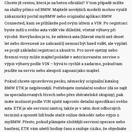
Chcete jít cestou, která je na beton oficiální? V tom případě míříte
na služby přímo od BMW. Majitelé novějších modelů mohou využít
zákaznický portál myBMW nebo originální aplikaci BMW
Connected, kam se přihlásíte pod svým účtem a VIN. Po registraci
byste měli u svého auta vidět vše důležité, včetně výbavy při
výrobě. Nevýhodou je to, že některá auta (hlavně starší než deset
let nebo dovezené ze zahraničí) nemusí být hned vidět, ale vyplatí
se projít základní registraci a zkusit to. Pro nové ojetiny nebo
firemní vozy může majitel požádat v autorizovaném servise o
výpis výbavy podle VIN – bývá to rychlé a zadarmo, pokud tam
jezdíte na servis nebo alespoň zapsaní jako majitel.
Pokud chcete opravdovou pecku, německý originální katalog
BMW ETK je nejpřesnější. Potřebujete instalační soubor (dá se najít
na specializovaných fórech nebo přes sběratelské skupiny), pak
máte možnost podle VIN zjistit naprosto detailní specifikaci svého
auta. ETK je ale servisní nástroj, takže je v něm dost odborných
termínů a spoustě lidí bude stačit online dekodér nebo výpis z
myBMW. Přesto, pokud plánujete složitější servisní operace nebo
bastlení, ETK vám ušetří hodiny času a snižuje riziko, že objednáte