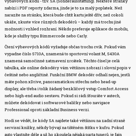
výbavových kódů - tzv. SA (Sonderausstattung). Některé stránky
nabízí i PDF reporty zdarma, jinde je to za malý poplatek. Než
narazíte na stránku, která bude chtít kartu ještě dřív, než cokoli
ukáže, zkuste více různých dekodérů – každý má trochu jiné
možnosti i vzhled rozhraní. Někdo preferuje aplikace do mobilu,
kde je služby typu Bimmercode nebo Carly.
Čtení výbavových kódů vyžaduje občas trochu cvik. Pokud vám
vypadne číslo S710A, znamená to sportovní volant M, S430A
znamená samočinné zatmavení zrcátek. Těchto čísel je celá
tabulka, ale online dekodéry vám většinou zobrazí i slovní popis v
češtině nebo angličtině. Funkční BMW dekodér odhalí nejen, jestli
máte pohon xDrive, panoramatickou střechu nebo head-up
display, ale třeba i tolik žádaný bezklíčový vstup Comfort Access
nebo high-end audio sestavu. Pokud si rádi šťouráte v autech,
můžete dekódovat i softwarové balíčky nebo navigace
Professional oproti základní Business verzi.
Hodí se vědět, že kódy SA najdete také většinou na zadní straně
servisní knížky, někdy bývají na tištěném štítku v kufru. Pokud
auto vlastníte déle a už ho zkoušela nějaká parta tunerů, je fajn