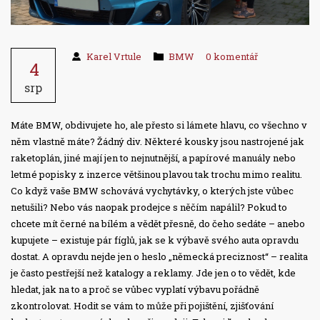
Karel Vrtule
BMW
0 komentář
4
srp
Máte BMW, obdivujete ho, ale přesto si lámete hlavu, co všechno v
něm vlastně máte? Žádný div. Některé kousky jsou nastrojené jak
raketoplán, jiné mají jen to nejnutnější, a papírové manuály nebo
letmé popisky z inzerce většinou plavou tak trochu mimo realitu.
Co když vaše BMW schovává vychytávky, o kterých jste vůbec
netušili? Nebo vás naopak prodejce s něčím napálil? Pokud to
chcete mít černé na bílém a vědět přesně, do čeho sedáte – anebo
kupujete – existuje pár fíglů, jak se k výbavě svého auta opravdu
dostat. A opravdu nejde jen o heslo „německá preciznost“ – realita
je často pestřejší než katalogy a reklamy. Jde jen o to vědět, kde
hledat, jak na to a proč se vůbec vyplatí výbavu pořádně
zkontrolovat. Hodit se vám to může při pojištění, zjišťování