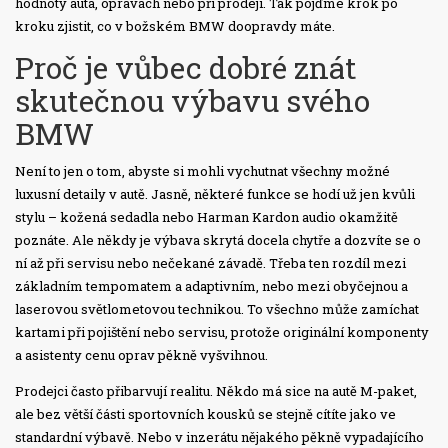
hodnoty auta, opravách nebo při prodeji. Tak pojďme krok po
kroku zjistit, co v božském BMW doopravdy máte.
Proč je vůbec dobré znát
skutečnou výbavu svého
BMW
Není to jen o tom, abyste si mohli vychutnat všechny možné
luxusní detaily v autě. Jasně, některé funkce se hodí už jen kvůli
stylu – kožená sedadla nebo Harman Kardon audio okamžitě
poznáte. Ale někdy je výbava skrytá docela chytře a dozvíte se o
ní až při servisu nebo nečekané závadě. Třeba ten rozdíl mezi
základním tempomatem a adaptivním, nebo mezi obyčejnou a
laserovou světlometovou technikou. To všechno může zamíchat
kartami při pojištění nebo servisu, protože originální komponenty
a asistenty cenu oprav pěkně vyšvihnou.
Prodejci často přibarvují realitu. Někdo má sice na autě M-paket,
ale bez větší části sportovních kousků se stejně cítíte jako ve
standardní výbavě. Nebo v inzerátu nějakého pěkně vypadajícího