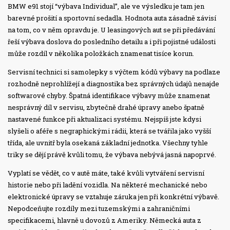
BMW e91 stojí “výbava Individual”, ale ve výsledku je tam jen
barevné prošití a sportovní sedadla. Hodnota auta zásadně závisí
na tom, co v něm opravdu je. U leasingových aut se při předávání
řeší výbava doslova do posledního detailu a i při pojistné události
může rozdíl v několika položkách znamenat tisíce korun.
Servisní technici si samolepky s výčtem kódů výbavy na podlaze
rozhodně neprohlížejí a diagnostika bez správných údajů nenajde
softwarové chyby. Špatná identifikace výbavy může znamenat
nesprávný díl v servisu, zbytečně drahé úpravy anebo špatně
nastavené funkce při aktualizaci systému. Nejspíš jste kdysi
slyšeli o aféře s negraphickými rádii, která se tvářila jako vyšší
třída, ale uvnitř byla osekaná základní jednotka. Všechny tyhle
triky se dějí právě kvůli tomu, že výbava nebývá jasná napoprvé.
Vyplatí se vědět, co v autě máte, také kvůli vytváření servisní
historie nebo při ladění vozidla. Na některé mechanické nebo
elektronické úpravy se vztahuje záruka jen při konkrétní výbavě.
Nepodceňujte rozdíly mezi tuzemskými a zahraničními
specifikacemi, hlavně u dovozů z Ameriky. Německá auta z