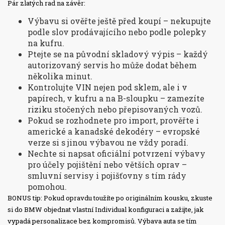
Pár zlatých rad na závěr:
Výbavu si ověřte ještě před koupí – nekupujte
podle slov prodávajícího nebo podle polepky
na kufru.
Ptejte se na původní skladový výpis – každý
autorizovaný servis ho může dodat během
několika minut.
Kontrolujte VIN nejen pod sklem, ale i v
papírech, v kufru a na B-sloupku – zamezíte
riziku stočených nebo přepisovaných vozů.
Pokud se rozhodnete pro import, prověřte i
americké a kanadské dekodéry – evropské
verze si s jinou výbavou ne vždy poradí.
Nechte si napsat oficiální potvrzení výbavy
pro účely pojištění nebo větších oprav –
smluvní servisy i pojišťovny s tím rády
pomohou.
BONUS tip: Pokud opravdu toužíte po originálním kousku, zkuste
si do BMW objednat vlastní Individual konfiguraci a zažijte, jak
vypadá personalizace bez kompromisů. Výbava auta se tím