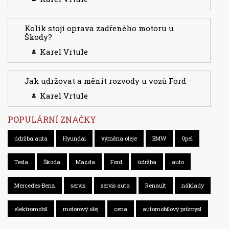
Kolik stojí oprava zadřeného motoru u
Škody?
Karel Vrtule
Jak udržovat a měnit rozvody u vozů Ford
Karel Vrtule
POPULÁRNÍ ZNAČKY
údržba auta
Hyundai
výměna oleje
BMW
Opel
Tesla
Škoda
Mazda
Ford
údržba
auto
Mercedes-Benz
servis
servis auta
Renault
náklady
elektromobil
motorový olej
cena
automobilový průmysl