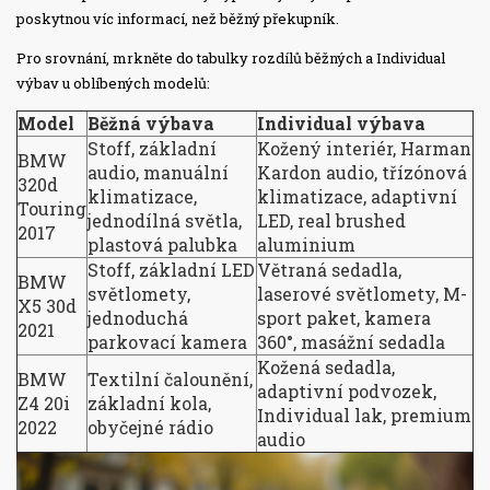
poskytnou víc informací, než běžný překupník.
Pro srovnání, mrkněte do tabulky rozdílů běžných a Individual
výbav u oblíbených modelů:
Model
Běžná výbava
Individual výbava
Stoff, základní
Kožený interiér, Harman
BMW
audio, manuální
Kardon audio, třízónová
320d
klimatizace,
klimatizace, adaptivní
Touring
jednodílná světla,
LED, real brushed
2017
plastová palubka
aluminium
Stoff, základní LED
Větraná sedadla,
BMW
světlomety,
laserové světlomety, M-
X5 30d
jednoduchá
sport paket, kamera
2021
parkovací kamera
360°, masážní sedadla
Kožená sedadla,
BMW
Textilní čalounění,
adaptivní podvozek,
Z4 20i
základní kola,
Individual lak, premium
2022
obyčejné rádio
audio