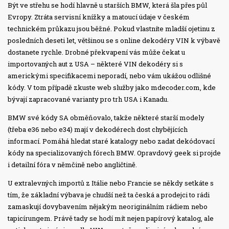
Být ve střehu se hodí hlavně u starších BMW, která šla přes půl
Evropy. Ztráta servisní knížky a matoucí údaje v českém
technickém průkazu jsou běžné. Pokud vlastníte mladší ojetinu z
posledních deseti let, většinou se s online dekodéry VIN k výbavě
dostanete rychle. Drobné překvapení vás může čekat u
importovaných aut z USA – některé VIN dekodéry si s
americkými specifikacemi neporadí, nebo vám ukážou odlišné
kódy. V tom případě zkuste web služby jako mdecoder.com, kde
bývají zapracované varianty pro trh USA i Kanadu.
BMW své kódy SA obměňovalo, takže některé starší modely
(třeba e36 nebo e34) mají v dekodérech dost chybějících
informací. Pomáhá hledat staré katalogy nebo zadat dekódovací
kódy na specializovaných fórech BMW. Opravdový geek si projde
i detailní fóra v němčině nebo angličtině.
U extralevných importů z Itálie nebo Francie se někdy setkáte s
tím, že základní výbava je chudší než ta česká a prodejci to rádi
zamaskují dovybavením nějakým neoriginálním rádiem nebo
tapicírungem. Právě tady se hodí mít nejen papírový katalog, ale