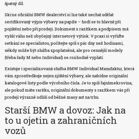
špatný díl.
Skrze oficiální BMW dealerství si lze také nechat udělat
certifikovaný výpis výbavy na papíře – hodí se to hlavně při
pojištění nebo při prodeji. Dokument s razítkem a podpisem má
vyšší váhu než obyčejný internetový výtisk. V praxi si vyřiďte
setkání se specialistou, počítejte spíš s pár dny než hodinami,
někdy může být služba zpoplatněná, ale pro cennější modely
(třeba řady M nebo Individual) se rozhodně vyplatí.
Existuje i specializovaná služba BMW Individual Manufaktur, která
vám zprostředkuje nejen zjištění výbavy, ale nabídne originální
katalogové listy podle výrobního čísla. Je to spíš fajnšmekrovina,
ale pokud máte raritku, originální dokumenty s razítkem vás při
prodeji výrazně odliší od běžné masy aut na trhu.
Starší BMW a dovoz: Jak na
to u ojetin a zahraničních
vozů