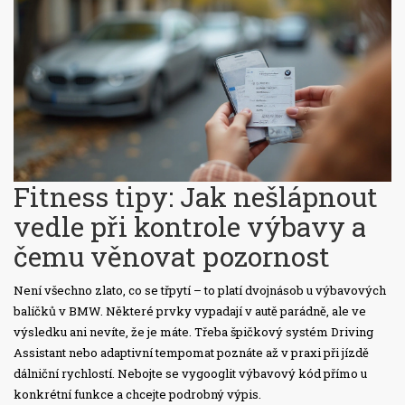
Fitness tipy: Jak nešlápnout
vedle při kontrole výbavy a
čemu věnovat pozornost
Není všechno zlato, co se třpytí – to platí dvojnásob u výbavových
balíčků v BMW. Některé prvky vypadají v autě parádně, ale ve
výsledku ani nevíte, že je máte. Třeba špičkový systém Driving
Assistant nebo adaptivní tempomat poznáte až v praxi při jízdě
dálniční rychlostí. Nebojte se vygooglit výbavový kód přímo u
konkrétní funkce a chcejte podrobný výpis.