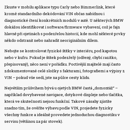
Zkuste v mobilu aplikace typu Carly nebo Bimmerlink, které
kromě standardního dekódování VIN občas nabídnou i
diagnostické čtení konkrétních modulů v autě. U některých BMW
dokážou identifikovat i software/firmware vybavení, což je fajn
hlavně při ojetinách s podezřelou historií, kde mohl některé prvky
někdo odstranit nebo nahradit neoriginálním dílem.
Nebojte se kontrolovat fyzické štítky v interiéru, pod kapotou
nebo v kufru. Pokud je štítek podezřelý (odřený, chybí razítko,
přepisovaný), něco není v pořádku. Poctivější majitelé mají často
zdokumentované celé složky s fakturami, fotografiemi a výpisy z
VIN – pokud vše sedí, jste na půlce cesty klidu.
Největším průšvihem bývá u ojetých BMW častá „domontáž“ –
například dovybavené navigace, dotykové displeje nebo tlačítka,
která ve skutečnosti nejsou funkční. Takové zásahy zjistíte
snadno tím, že ověříte výbavu podle VIN, projedete fyzicky
všechny funkce a ideálně provedete jednoduchou diagnostiku v
servisu (většinou za pár stovek).