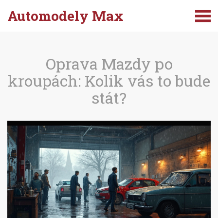
Automodely Max
Oprava Mazdy po
kroupách: Kolik vás to bude
stát?