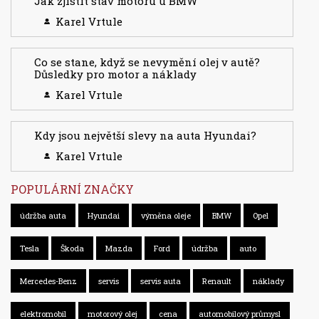
Jak zjistit stav motoru u BMW
Karel Vrtule
Co se stane, když se nevymění olej v autě?
Důsledky pro motor a náklady
Karel Vrtule
Kdy jsou největší slevy na auta Hyundai?
Karel Vrtule
POPULÁRNÍ ZNAČKY
údržba auta
Hyundai
výměna oleje
BMW
Opel
Tesla
Škoda
Mazda
Ford
údržba
auto
Mercedes-Benz
servis
servis auta
Renault
náklady
elektromobil
motorový olej
cena
automobilový průmysl