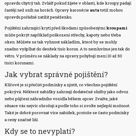
opravdu chytrý tah. Zvlášť pokud žijete v oblasti, kde kroupy padají
častěji než sníh na horách. Opravy karosérie
auta
totiž mohou
opravdu pořádně zatížit peněženku.
Pojištění zahrnující krytí před škodami způsobenými
kroupami
může pokrýt například poškození střechy, kapoty nebo třeba
oken. Můžete se tak vyhnout nákladům, které by se mohly
snadno vyšplhat do desítek tisíc korun. A to nemluvíme jen tak do
větru. V průměru se náklady na opravy pohybují mezi 10 až 50
tisíci korunami.
Jak vybrat správné pojištění?
Klíčové je si přečíst podmínky a zjistit, co všechno pojištění
pokrývá. Některé nabídky zahrnují dodatečné služby jako odvoz
nebo půjčení náhradního vozidla během oprav. Zvažte, jaké
situace vás nejvíc ohrožují a podle toho si zvolte nejlepší možnost.
Také je dobré porovnat více nabídek, protože se často podmínky
a ceny značně liší.
Kdy se to nevyplatí?