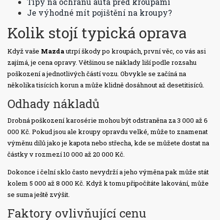
Tipy na ochranu auta před kroupami
Je výhodné mít pojištění na kroupy?
Kolik stojí typická oprava
Když vaše
Mazda
utrpí škody po kroupách, první věc, co vás asi
zajímá, je cena opravy. Většinou se náklady liší podle rozsahu
poškození a jednotlivých částí vozu. Obvykle se začíná na
několika tisících korun a může klidně dosáhnout až desetitisíců.
Odhady nákladů
Drobná poškození karosérie mohou být odstraněna za 3 000 až 6
000 Kč. Pokud jsou ale kroupy opravdu velké, může to znamenat
výměnu dílů jako je kapota nebo střecha, kde se můžete dostat na
částky v rozmezí 10 000 až 20 000 Kč.
Dokonce i čelní sklo často nevydrží a jeho výměna pak může stát
kolem 5 000 až 8 000 Kč. Když k tomu připočítáte lakování, může
se suma ještě zvýšit.
Faktory ovlivňující cenu