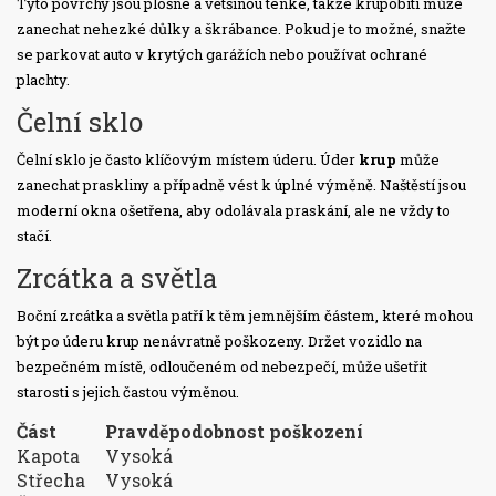
Tyto povrchy jsou plošné a většinou tenké, takže krupobití může
zanechat nehezké důlky a škrábance. Pokud je to možné, snažte
se parkovat auto v krytých garážích nebo používat ochrané
plachty.
Čelní sklo
Čelní sklo je často klíčovým místem úderu. Úder
krup
může
zanechat praskliny a případně vést k úplné výměně. Naštěstí jsou
moderní okna ošetřena, aby odolávala praskání, ale ne vždy to
stačí.
Zrcátka a světla
Boční zrcátka a světla patří k těm jemnějším částem, které mohou
být po úderu krup nenávratně poškozeny. Držet vozidlo na
bezpečném místě, odloučeném od nebezpečí, může ušetřit
starosti s jejich častou výměnou.
Část
Pravděpodobnost poškození
Kapota
Vysoká
Střecha
Vysoká