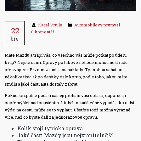
Karel Vrtule
Automobilovy prumysl
22
0 komentář
bře
Máte Mazdu a trápí vás, co všechno vás může potkat po úderu
krup? Nejste sami. Opravy po takové nehodě mohou nést řadu
překvapení. Prvním z nich jsou náklady. Ty mohou sahat od
několika tisíc až po desítky tisíc korun, podle toho, jakou máte
smůlu a jaké části auta dostaly zabrat.
Pokud se špatné počasí častěji přehání vaší oblastí, doporučuji
popřemýšlet nad pojištěním. I když to začátečně vypadá jako další
výdaj na cestu, může se to vyplatit. Ušetříte totiž možná výrazně
více, než co byste dali za jednorázovou opravu.
Kolik stojí typická oprava
Jaké části Mazdy jsou nejzranitelnější