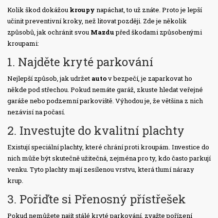
Kolik škod dokážou
kroupy
napáchat, to už znáte. Proto je lepší
učinit preventivní kroky, než litovat později. Zde je několik
způsobů, jak ochránit svou
Mazdu
před škodami způsobenými
kroupami:
1. Najděte kryté parkování
Nejlepší způsob, jak udržet
auto
v bezpečí, je zaparkovat ho
někde pod střechou. Pokud nemáte garáž, zkuste hledat veřejné
garáže nebo podzemní parkoviště. Výhodou je, že většina z nich
nezávisí na počasí.
2. Investujte do kvalitní plachty
Existují speciální plachty, které chrání proti kroupám. Investice do
nich může být skutečně užitečná, zejména pro ty, kdo často parkují
venku. Tyto plachty mají zesílenou vrstvu, která tlumí nárazy
krup.
3. Pořiďte si Přenosný přístřešek
Pokud nemůžete najít stálé kryté parkování, zvažte pořízení