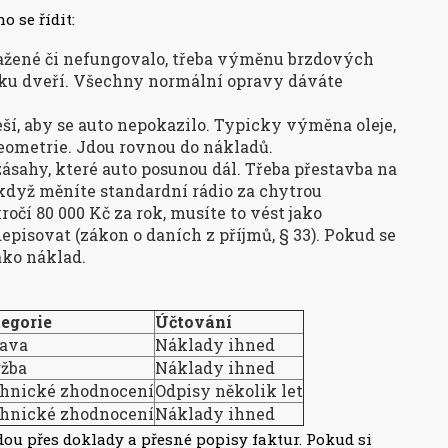
o se řídit:
okažené či nefungovalo, třeba výměnu brzdových
mku dveří. Všechny normální opravy dáváte
eší, aby se auto nepokazilo. Typicky výměna oleje,
 geometrie. Jdou rovnou do nákladů.
zásahy, které auto posunou dál. Třeba přestavba na
když měníte standardní rádio za chytrou
očí 80 000 Kč za rok, musíte to vést jako
pisovat (zákon o daních z příjmů, § 33). Pokud se
ako náklad.
egorie
Účtování
ava
Náklady ihned
žba
Náklady ihned
hnické zhodnocení
Odpisy několik let
hnické zhodnocení
Náklady ihned
ou přes doklady a přesné popisy faktur. Pokud si