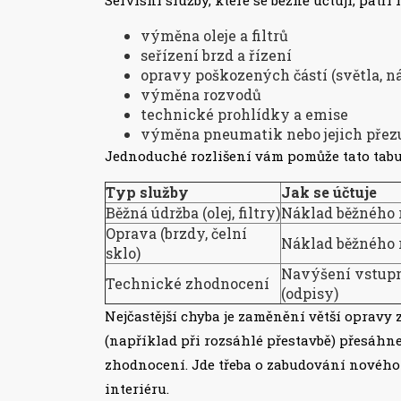
výměna oleje a filtrů
seřízení brzd a řízení
opravy poškozených částí (světla, n
výměna rozvodů
technické prohlídky a emise
výměna pneumatik nebo jejich přez
Jednoduché rozlišení vám pomůže tato tabu
Typ služby
Jak se účtuje
Běžná údržba (olej, filtry)
Náklad běžného 
Oprava (brzdy, čelní
Náklad běžného 
sklo)
Navýšení vstupn
Technické zhodnocení
(odpisy)
Nejčastější chyba je zaměnění větší opravy
(například při rozsáhlé přestavbě) přesáhne
zhodnocení. Jde třeba o zabudování nového 
interiéru.