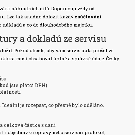
ování náhradních dílů. Doporučuji vždy od
ru. Lze tak snadno doložit každý
zaúčtování
do nákladů a co do dlouhodobého majetku.
tury a dokladů ze servisu
založit. Pokud chcete, aby vám servis auta prošel ve
 faktura musí obsahovat úplné a správné údaje. Český
isu
kud jste plátci DPH)
platnosti
 Ideální je rozepsat, co přesně bylo uděláno,
a celková částka s daní
t i objednávku opravy nebo servisní protokol,