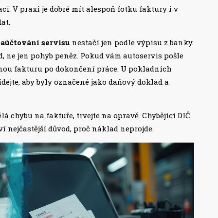
i. V praxi je dobré mít alespoň fotku faktury i v
at.
aúčtování servisu
nestačí jen podle výpisu z banky.
, ne jen pohyb peněz. Pokud vám autoservis pošle
čnou fakturu po dokončení práce. U pokladních
lídejte, aby byly označené jako daňový doklad a
á chybu na faktuře, trvejte na opravě. Chybějící DIČ
ví nejčastější důvod, proč náklad neprojde.