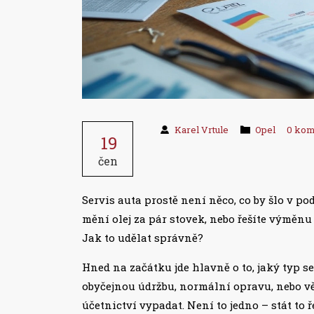
Karel Vrtule
Opel
0 kom
19
čen
Servis auta prostě není něco, co by šlo v p
mění olej za pár stovek, nebo řešíte výměnu
Jak to udělat správně?
Hned na začátku jde hlavně o to, jaký typ ser
obyčejnou údržbu, normální opravu, nebo větš
účetnictví vypadat. Není to jedno – stát to 