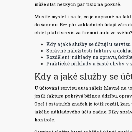
může stát hezkých pár tisíc na pokutě.
Musíte myslet i na to, co je napsané na fakt
do šanonu. Bez pár základních údajů vám d
chtěl platit servis za firemní auto ze svého
Kdy a jaké služby se účtují u servisu
Správné náležitosti faktury a dokla
Rozdělení: náklady na opravu, údrž
Praktické příklady a časté chyby v 
Kdy a jaké služby se účt
U účtování servisu auta záleží hlavně na tom
jestli faktura pokrývá běžnou údržbu, opra
Opel i ostatních značek je totiž rozdíl, kam
jakého nákladového účtu padne. Díky správn
kontrole.
Servisní služby, které se běžně účtují, patří