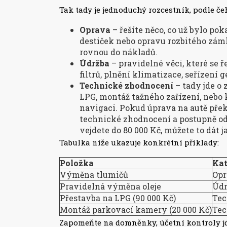
Tak tady je jednoduchý rozcestník, podle čeh
Oprava
– řešíte něco, co už bylo p
destiček nebo opravu rozbitého zá
rovnou do nákladů.
Údržba
– pravidelné věci, které se ř
filtrů, plnění klimatizace, seřízení
Technické zhodnocení
– tady jde o 
LPG, montáž tažného zařízení, nebo 
navigaci. Pokud úprava na autě překr
technické zhodnocení a postupně ode
vejdete do 80 000 Kč, můžete to dát j
Tabulka níže ukazuje konkrétní příklady:
Položka
Kat
Výměna tlumičů
Opr
Pravidelná výměna oleje
Údr
Přestavba na LPG (90 000 Kč)
Tec
Montáž parkovací kamery (20 000 Kč)
Tec
Zapomeňte na domněnky, účetní kontroly jd