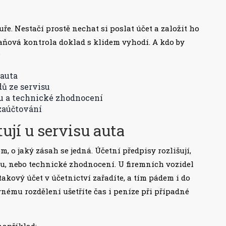
uře. Nestačí prostě nechat si poslat účet a založit ho
aňová kontrola doklad s klidem vyhodí. A kdo by
?
 auta
dů ze servisu
bu a technické zhodnocení
zaúčtování
ují u servisu auta
, o jaký zásah se jedná. Účetní předpisy rozlišují,
vu, nebo technické zhodnocení. U firemních vozidel
 takový účet v účetnictví zařadíte, a tím pádem i do
ému rozdělení ušetříte čas i peníze při případné
 například: