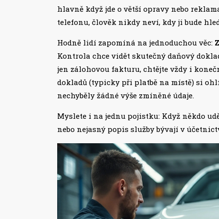
hlavně když jde o větší opravy nebo reklamac
telefonu, člověk nikdy neví, kdy ji bude hled
Hodně lidí zapomíná na jednoduchou věc:
Z
Kontrola chce vidět skutečný daňový doklad
jen zálohovou fakturu, chtějte vždy i kone
dokladů (typicky při platbě na místě) si oh
nechyběly žádné výše zmíněné údaje.
Myslete i na jednu pojistku: Když někdo uděl
nebo nejasný popis služby bývají v účetnict