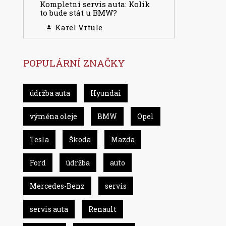
Kompletní servis auta: Kolik
to bude stát u BMW?
Karel Vrtule
POPULÁRNÍ ZNAČKY
údržba auta
Hyundai
výměna oleje
BMW
Opel
Tesla
Škoda
Mazda
Ford
údržba
auto
Mercedes-Benz
servis
servis auta
Renault