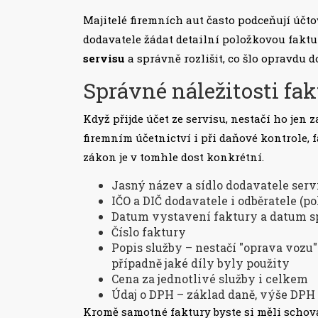
Majitelé firemních aut často podceňují účt
dodavatele žádat detailní položkovou faktu
servisu
a správně rozlišit, co šlo opravdu 
Správné náležitosti fak
Když přijde účet ze servisu, nestačí ho jen 
firemním účetnictví i při daňové kontrole,
zákon je v tomhle dost konkrétní.
Jasný název a sídlo dodavatele serv
IČO a DIČ dodavatele i odběratele (po
Datum vystavení faktury a datum s
Číslo faktury
Popis služby – nestačí "oprava vozu".
případně jaké díly byly použity
Cena za jednotlivé služby i celkem
Údaj o DPH – základ daně, výše DPH 
Kromě samotné faktury byste si měli schova