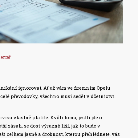
entář
odnikání ignorovat. Ať už vám ve firemním Opelu
 celé převodovky, všechno musí sedět v účetnictví.
visu vlastně platíte. Kvůli tomu, jestli jde o
í zásah, se dost výrazně liší, jak to bude v
řeší celkem jasně a drobnost, kterou přehlédnete, vás