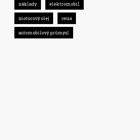
náklady
elektromobil
motorový olej
cena
automobilový průmysl