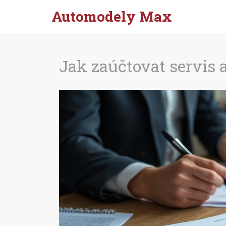
Automodely Max
Jak zaúčtovat servis 