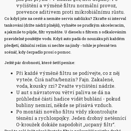
vyčištění a výměně filtru normální provoz,
prevence aditivem proti mikrobiálnímu růstu.
Co když jste na cestě a nemáte servis nablízku? Zkraťte si interval
tankování (držte nádrž plnější), vyhněte se prudkým akceleracím,
a jakmile to půjde, filtr vyměňte. U dieselu s filtrem s odkalováním
pravidelně pouštějte vodu. Když auto padá do nouzáku při každém
předjetí, dálniční režim si nechte na jindy - tohle je přesně ten
scénář, kdy čerpadlo prosí o pomoc.
Ještě pár drobností, které šetří peníze:
Při každé výměně filtru se podívejte, co z něj
vyteče. Čirá nafta/benzín? Fajn. Zakalené,
voda, kousky rzi? Zvažte vyčištění nádrže.
U aut s návratovou větví paliva se dá na
průhledné části hadice vidět bublání - pokud
bubliny nemizí, někde se přisává vzduch.
Po montáži nového filtru vždy zkontrolujte
těsnění a rychlospojky. Jeden drobný netěsnící
O-kroužek dokáže napodobit „ucpaný filtr“.