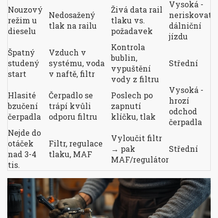
Vysoká -
Nouzový
Živá data rail
Nedosažený
neriskovat
režim u
tlaku vs.
tlak na railu
dálniční
dieselu
požadavek
jízdu
Kontrola
Špatný
Vzduch v
bublin,
studený
systému, voda
Střední
vypuštění
start
v naftě, filtr
vody z filtru
Vysoká -
Hlasité
Čerpadlo se
Poslech po
hrozí
bzučení
trápí kvůli
zapnutí
odchod
čerpadla
odporu filtru
klíčku, tlak
čerpadla
Nejde do
Vyloučit filtr
otáček
Filtr, regulace
→ pak
Střední
nad 3-4
tlaku, MAF
MAF/regulátor
tis.