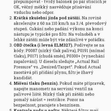
přepumpovat - tvrdý balonek po pár stiscích je
OK, věčný měkký nasvědčuje přisávání
vzduchu nebo odpor.
Krátká zkušební jízda pod zátěží.
Na rovině
akcelerujte z 60 na 110 km/h na 3./4. převodový
stupeň. Cukání nebo padání výkonu na konci
nástupu je typické pro filtr. Na volnoběh a v
lehké zátěži může být vše zdánlivě v pořádku.
OBD čtečka (i levná ELM327).
Podívejte se na
kódy: P0087 (nízký tlak paliva), P0191 (snímač
tlaku), P0171 (chudá směs), P0300+ (vynechání
zapalování). U dieselu sledujte „Actual Rail
Pressure“ vs. „Desired/Target“. Pokud Actual
zaostává při přidání plynu, filtr je žhavý
kandidát.
Měření tlaku (benzín).
Pokud máte přípravek,
napojte manometr na servisní ventil na
palivové liště. Nízký tlak při zátěži nebo
pomalý nárůst = restrikce. Pozor na
bezpečnost, pracujete s benzínem.
Kontrola vody u nafty.
Některé filtry mají