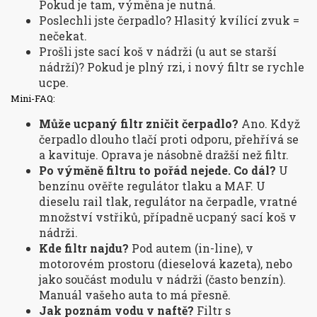
Pokud je tam, výměna je nutná.
Poslechli jste čerpadlo? Hlasitý kvílící zvuk =
nečekat.
Prošli jste sací koš v nádrži (u aut se starší
nádrží)? Pokud je plný rzi, i nový filtr se rychle
ucpe.
Mini-FAQ:
Může ucpaný filtr zničit čerpadlo?
Ano. Když
čerpadlo dlouho tlačí proti odporu, přehřívá se
a kavituje. Oprava je násobně dražší než filtr.
Po výměně filtru to pořád nejede. Co dál?
U
benzínu ověřte regulátor tlaku a MAF. U
dieselu rail tlak, regulátor na čerpadle, vratné
množství vstřiků, případně ucpaný sací koš v
nádrži.
Kde filtr najdu?
Pod autem (in-line), v
motorovém prostoru (dieselová kazeta), nebo
jako součást modulu v nádrži (často benzín).
Manuál vašeho auta to má přesně.
Jak poznám vodu v naftě?
Filtr s