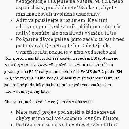
nedoporučuje E10, jeďte na Natural 98 (E5), nebo
aspoň občas „propláchněte“ 98 okem, abyste
minimalizovali uvolněné usazeniny.
Aditiva používejte s rozumem. Kvalitní
aditivum proti vodě a mikrobiálnímu růstu (u
nafty) pomůže, ale nenahradí výměnu filtru.
Po špatné dávce paliva (auto začalo cukat hned
po tankování) - netrapte ho. Dolejte jinde,
vyměňte filtr, pokud je v něm voda nebo kal.
Kdy a proč u nás filtr „odchází“ častěji: zavedení E10 (potvrzeno
MPO ČR) v roce 2024 zvedlo pohyb usazenin u aut, která léta
jezdila jen na E5. U nafty máme celoročně FAME do 7 % podle EN
590, což zvyšuje riziko vody a „diesel bug“ (mikrobiální sliz). To
jsou reálné podmínky, na které má smysl reagovat kratším
intervalem výměny filtru.
Check-list, než objednáte celý servis vstřikování:
Máte jasný projev pod zátěží a žádné zjevné
chyby mimo palivo? Začněte levným filtrem.
Podívali jste se na vodu v dieselovém filtru?