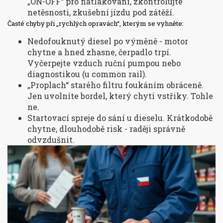
„ON-OFF“ pro natlakování, zkontrolujte
netěsnosti, zkušební jízdu pod zátěží.
Časté chyby při „rychlých opravách“, kterým se vyhněte:
Nedofouknutý diesel po výměně - motor
chytne a hned zhasne, čerpadlo trpí.
Vyčerpejte vzduch ruční pumpou nebo
diagnostikou (u common rail).
„Proplach“ starého filtru foukáním obráceně.
Jen uvolníte bordel, který chytí vstřiky. Tohle
ne.
Startovací spreje do sání u dieselu. Krátkodobě
chytne, dlouhodobě risk - raději správně
odvzdušnit.