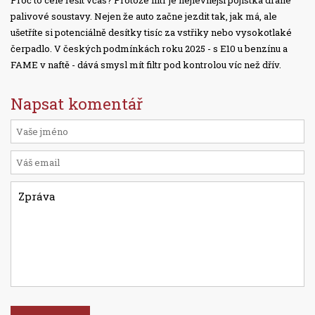
Proč to celé řešit včas? Protože filtr je nejlevnější pojistka drahé
palivové soustavy. Nejen že auto začne jezdit tak, jak má, ale
ušetříte si potenciálně desítky tisíc za vstřiky nebo vysokotlaké
čerpadlo. V českých podmínkách roku 2025 - s E10 u benzínu a
FAME v naftě - dává smysl mít filtr pod kontrolou víc než dřív.
Napsat komentář