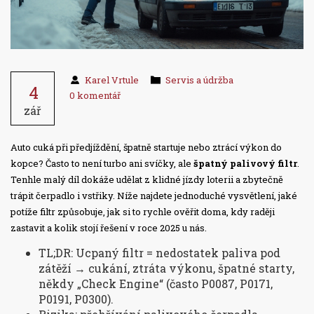
Karel Vrtule
Servis a údržba
4
0 komentář
zář
Auto cuká při předjíždění, špatně startuje nebo ztrácí výkon do
kopce? Často to není turbo ani svíčky, ale
špatný palivový filtr
.
Tenhle malý díl dokáže udělat z klidné jízdy loterii a zbytečně
trápit čerpadlo i vstřiky. Níže najdete jednoduché vysvětlení, jaké
potíže filtr způsobuje, jak si to rychle ověřit doma, kdy raději
zastavit a kolik stojí řešení v roce 2025 u nás.
TL;DR: Ucpaný filtr = nedostatek paliva pod
zátěží → cukání, ztráta výkonu, špatné starty,
někdy „Check Engine“ (často P0087, P0171,
P0191, P0300).