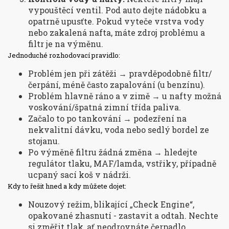
vypouštěcí ventil. Pod auto dejte nádobku a
opatrně upusťte. Pokud vyteče vrstva vody
nebo zakalená nafta, máte zdroj problému a
filtr je na výměnu.
Jednoduché rozhodovací pravidlo:
Problém jen při zátěži → pravděpodobně filtr/
čerpání, méně často zapalování (u benzínu).
Problém hlavně ráno a v zimě → u nafty možná
voskování/špatná zimní třída paliva.
Začalo to po tankování → podezření na
nekvalitní dávku, voda nebo sedlý bordel ze
stojanu.
Po výměně filtru žádná změna → hledejte
regulátor tlaku, MAF/lamda, vstřiky, případně
ucpaný sací koš v nádrži.
Kdy to řešit hned a kdy můžete dojet:
Nouzový režim, blikající „Check Engine“,
opakované zhasnutí - zastavit a odtah. Nechte
si změřit tlak, ať neodrovnáte čerpadlo.