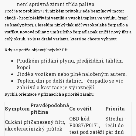
není správná zimní třída paliva.
Proč je to problém? Při nízkém průtoku jede benzínový motor
chudě - hrozí přehřívání ventilů a vysoká teplota ve výfuku (trápí
se katalyzátor). Dieselům nízký tlak ničí vysokotlaké čerpadlo a
vstřiky. Kovové piliny z umírajícího čerpadla pak zničí i nový filtr a
celý okruh. To je ta drahá varianta, které se chcete vyhnout.
Kdy se potíže objevují nejvíc? Při:
Prudkém přidání plynu, předjíždění, táhlém
kopci.
Jízdě s vozíkem nebo plně naloženým autem.
Teplém dni po delší dálnici - čerpadlo se víc
zahřívá a kavitace je výraznější.
Rychlá orientace v příznacích a prioritě zásahu:
Pravděpodobná
Symptom
Co ověřit
Priorita
příčina
OBD kód
Střední -
Cukání při
Zanesený filtr,
P0087/P0171,
řešit do
akceleraci
nízký průtok
test pod zátěží
pár dnů