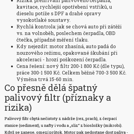
Rizika: přehřívání palivového čerpadla,
kavitace, rychlejší opotřebení vstřiků, u
dieselu potíže s DPF a drahé opravy
vysokotlaké soustavy.
Rychlá kontrola: jak se chová auto při zátěži
vs. na volnoběh, poslechem čerpadla, OBD
čtečka, případně měření tlaku.
Kdy nejezdit: motor zhasíná, auto padá do
nouzového režimu, opakované škubání při
akceleraci - hrozí poškození čerpadla.
Cena řešení: nový filtr 200-1 800 Kč (dle typu),
práce 300-1 500 Kč. Celkem běžně 700-3 500 Kč.
Výměna trvá 15-60 min.
Co přesně dělá špatný
palivový filtr (příznaky a
rizika)
Palivový filtr chytá nečistoty z nádrže (rez, prach), z čerpací
stanice (sediment), u nafty i vodu a „sliz“ z biosložky (mikrobi).
Když se zanese, omezí průtok. Motor pak nedostane dost paliva -