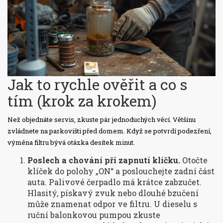
Jak to rychle ověřit a co s
tím (krok za krokem)
Než objednáte servis, zkuste pár jednoduchých věcí. Většinu
zvládnete na parkovišti před domem. Když se potvrdí podezření,
výměna filtru bývá otázka desítek minut.
Poslech a chování při zapnutí klíčku.
Otočte
klíček do polohy „ON“ a poslouchejte zadní část
auta. Palivové čerpadlo má krátce zabzučet.
Hlasitý, pískavý zvuk nebo dlouhé bzučení
může znamenat odpor ve filtru. U dieselu s
ruční balonkovou pumpou zkuste