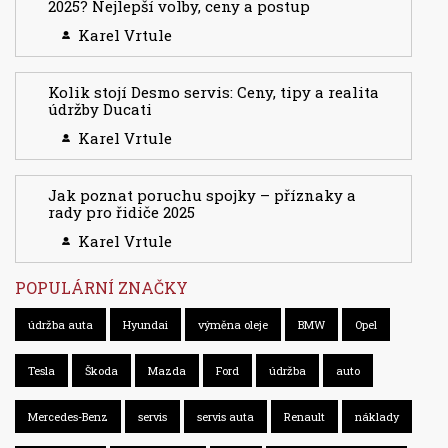
2025? Nejlepší volby, ceny a postup
Karel Vrtule
Kolik stojí Desmo servis: Ceny, tipy a realita
údržby Ducati
Karel Vrtule
Jak poznat poruchu spojky – příznaky a
rady pro řidiče 2025
Karel Vrtule
POPULÁRNÍ ZNAČKY
údržba auta
Hyundai
výměna oleje
BMW
Opel
Tesla
Škoda
Mazda
Ford
údržba
auto
Mercedes-Benz
servis
servis auta
Renault
náklady