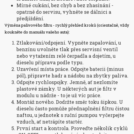
Mírné cukání, bez chyb a bez zhasínání -
opatrně do servisu, vyhněte se dálnici a
předjíždění.
Výměna palivového filtru - rychlý přehled kroků (orientačně, vždy
koukněte do manuálu vašeho auta):
Ztlakování/odpojení. Vypněte zapalování, u
benzínu uvolněte tlak přes servisní ventil
nebo vytažením relé čerpadla a dojetím, u
dieselu příprava podle typu.
Uzavření místa práce. Odpojte baterii (minus
pól), připravte hadr a nádobu na zbytky paliva.
Odpojte rychlospojky. Jemně, ať nezlomíte
plastové zámky. U některých aut je filtr v
modulu u nádrže - to je už víc práce.
Montáž nového. Dodržte směr toku šipkou. U
dieselu často pomůže přednaplnění filtru čistou
naftou, u jednotek s ruční pumpou vyčerpejte
vzduch, ať netrápíte startér.
První start a kontrola. Proveďte několik cyklů