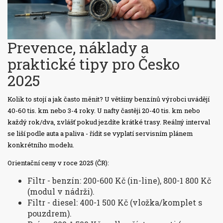
Prevence, náklady a
praktické tipy pro Česko
2025
Kolik to stojí a jak často měnit? U většiny benzínů výrobci uvádějí
40-60 tis. km nebo 3-4 roky. U nafty častěji 20-40 tis. km nebo
každý rok/dva, zvlášť pokud jezdíte krátké trasy. Reálný interval
se liší podle auta a paliva - řídit se vyplatí servisním plánem
konkrétního modelu.
Orientační ceny v roce 2025 (ČR):
Filtr - benzín: 200-600 Kč (in-line), 800-1 800 Kč
(modul v nádrži).
Filtr - diesel: 400-1 500 Kč (vložka/komplet s
pouzdrem).