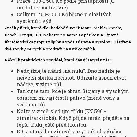
Práce: 300-1 500 Kč podle přístupnosti (u
modulů v nádrži víc).
Celkem: 700-3 500 Kč běžně; u složitých
systémů i výš.
Značky filtrů, které dlouhodobě fungují: Mann, Mahle/Knecht,
Bosch, Hengst, UFI. Neberte no-name za pár korun - špatná
filtrační vložka propustí špínu a voda zůstane v systému. Ušetřené
dvě stovky se rychle prodraží na vstřikovačích.
Několik praktických pravidel, která dávají smysl u nás:
Nedojíždějte nádrž „na nulu“. Dno nádrže je
největší sbírka nečistot. Udržujte aspoň čtvrt
nádrže, v zimě půl.
Tankujte tam, kde je obrat. Stojany s vysokým
obratem mívají čistší palivo (méně vody a
sedimentů).
Nafta v zimě: sledujte třídu (EN 590 -
zimní/arktická). Když přijde mráz, přejděte na
lepší třídu ještě před frontou.
E10 a starší benzínové vozy: pokud výrobce