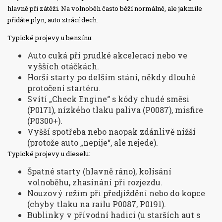
hlavně při zátěži. Na volnoběh často běží normálně, ale jakmile
přidáte plyn, auto ztrácí dech.
Typické projevy u benzínu:
Auto cuká při prudké akceleraci nebo ve
vyšších otáčkách.
Horší starty po delším stání, někdy dlouhé
protočení startéru.
Svítí „Check Engine“ s kódy chudé směsi
(P0171), nízkého tlaku paliva (P0087), misfire
(P0300+).
Vyšší spotřeba nebo naopak zdánlivě nižší
(protože auto „nepije“, ale nejede).
Typické projevy u dieselu:
Špatné starty (hlavně ráno), kolísání
volnoběhu, zhasínání při rozjezdu.
Nouzový režim při předjíždění nebo do kopce
(chyby tlaku na railu P0087, P0191).
Bublinky v přívodní hadici (u starších aut s