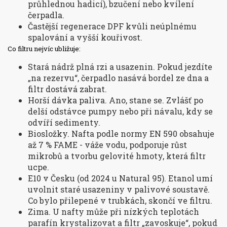
průhlednou hadicí), bzučení nebo kvílení
čerpadla.
Častější regenerace DPF kvůli neúplnému
spalování a vyšší kouřivost.
Co filtru nejvíc ubližuje:
Stará nádrž plná rzi a usazenin. Pokud jezdíte
„na rezervu“, čerpadlo nasává bordel ze dna a
filtr dostává zabrat.
Horší dávka paliva. Ano, stane se. Zvlášť po
delší odstávce pumpy nebo při návalu, kdy se
odvíří sedimenty.
Biosložky. Nafta podle normy EN 590 obsahuje
až 7 % FAME - váže vodu, podporuje růst
mikrobů a tvorbu gelovité hmoty, která filtr
ucpe.
E10 v Česku (od 2024 u Natural 95). Etanol umí
uvolnit staré usazeniny v palivové soustavě.
Co bylo přilepené v trubkách, skončí ve filtru.
Zima. U nafty může při nízkých teplotách
parafín krystalizovat a filtr „zavoskuje“, pokud