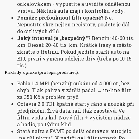
odkalovákem - vypustíte a uvidíte oddělenou
vrstvu. Některá auta mají i kontrolku vody.
Pomůže přefouknout filtr opačně?
Ne.
Nepustíte skrz něj jen nečistoty, pošlete je dál
do citlivých dílů.
Jaký interval je „bezpečný“?
Benzín: 40-60 tis.
km. Diesel: 20-40 tis. km. Krátké trasy a město
zkraťte o třetinu. Pokud jezdíte starší auto na
E10, první výměnu udělejte dřív (třeba po 10-15
tis.).
Příklady z praxe (pro lepší představu):
Fabia 1.4 MPI (benzín): cukání od 4 000 ot., bez
chyb. Tlak paliva v zátěži padal → in-line filtr
za 350 Kč a problém pryč.
Octavia 2.0 TDI: špatné starty ráno a nouzák při
předjíždění. Živá data: rail tlak zaostává. Ve
filtru voda a kal. Nový filtr + vyčištění nádrže
a hadic, po týdnu klid.
Stará nafta s FAME po delší odstávce: auto jelo
„na půl plynu“. V nádrži gel, filtr ucpaný. Po