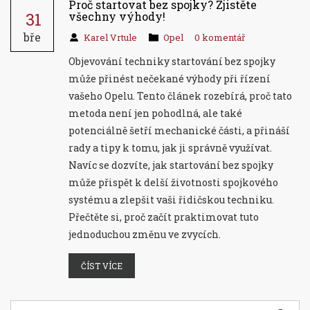
Proč startovat bez spojky? Zjistěte
31
všechny výhody!
bře
Karel Vrtule
Opel
0 komentář
Objevování techniky startování bez spojky
může přinést nečekané výhody při řízení
vašeho Opelu. Tento článek rozebírá, proč tato
metoda není jen pohodlná, ale také
potenciálně šetří mechanické části, a přináší
rady a tipy k tomu, jak ji správně využívat.
Navíc se dozvíte, jak startování bez spojky
může přispět k delší životnosti spojkového
systému a zlepšit vaši řidičskou techniku.
Přečtěte si, proč začít praktimovat tuto
jednoduchou změnu ve zvycích.
ČÍST VÍCE