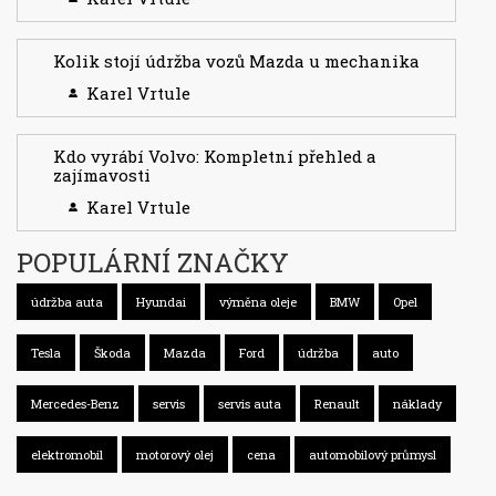
Kolik stojí údržba vozů Mazda u mechanika
Karel Vrtule
Kdo vyrábí Volvo: Kompletní přehled a
zajímavosti
Karel Vrtule
POPULÁRNÍ ZNAČKY
údržba auta
Hyundai
výměna oleje
BMW
Opel
Tesla
Škoda
Mazda
Ford
údržba
auto
Mercedes-Benz
servis
servis auta
Renault
náklady
elektromobil
motorový olej
cena
automobilový průmysl