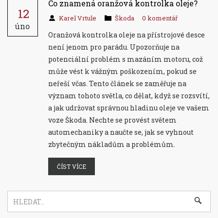
Co znamená oranžová kontrolka oleje?
12
Karel Vrtule
Škoda
0 komentář
úno
Oranžová kontrolka oleje na přístrojové desce
není jenom pro parádu. Upozorňuje na
potenciální problém s mazáním motoru, což
může vést k vážným poškozením, pokud se
neřeší včas. Tento článek se zaměřuje na
význam tohoto světla, co dělat, když se rozsvítí,
a jak udržovat správnou hladinu oleje ve vašem
voze Škoda. Nechte se provést světem
automechaniky a naučte se, jak se vyhnout
zbytečným nákladům a problémům.
ČÍST VÍCE