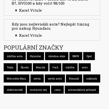
B7, HVO100 a kdy volit 98/100
Karel Vrtule
Kdy jsou nejlevnější auta? Nejlepší timing
pro nákup Hyundaiu
Karel Vrtule
POPULÁRNÍ ZNAČKY
údržba auta
Hyundai
výměna oleje
BMW
Opel
Tesla
Škoda
Mazda
Ford
údržba
auto
Mercedes-Benz
servis
servis auta
Renault
náklady
elektromobil
motorový olej
cena
automobilový průmysl