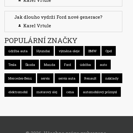
Karel Vrtule
Jak dlouho vydrží Ford nové generace?
Karel Vrtule
POPULÁRNÍ ZNAČKY
údržba auta
Hyundai
výměna oleje
BMW
Opel
Tesla
Škoda
Mazda
Ford
údržba
auto
Mercedes-Benz
servis
servis auta
Renault
náklady
elektromobil
motorový olej
cena
automobilový průmysl