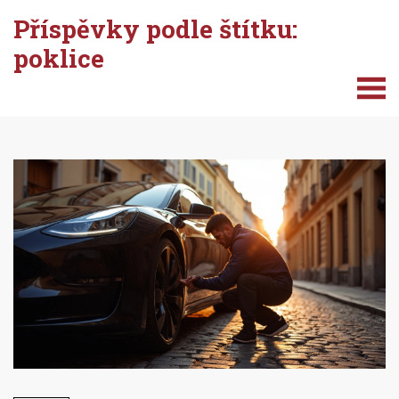
Příspěvky podle štítku:
poklice