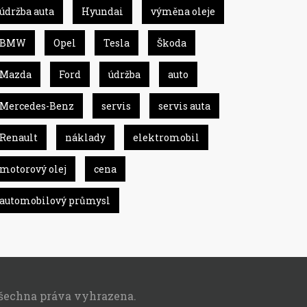
údržba auta
Hyundai
výměna oleje
BMW
Opel
Tesla
Škoda
Mazda
Ford
údržba
auto
Mercedes-Benz
servis
servis auta
Renault
náklady
elektromobil
motorový olej
cena
automobilový průmysl
Všechna práva vyhrazena.