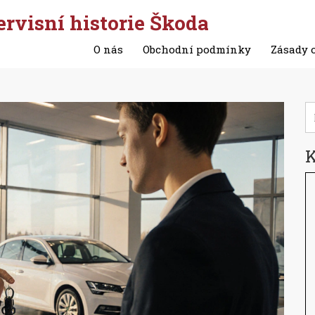
ervisní historie Škoda
O nás
Obchodní podmínky
Zásady 
K