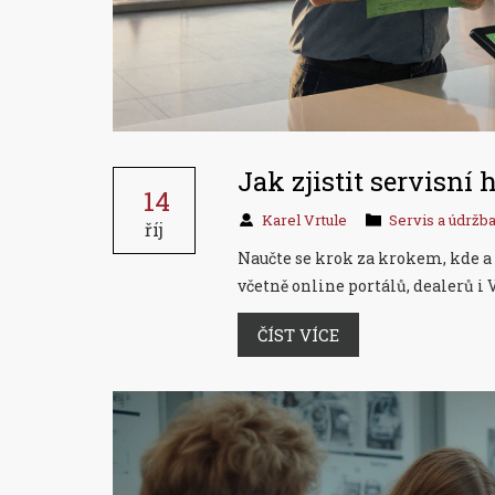
Jak zjistit servisní
14
Karel Vrtule
Servis a údržb
říj
Naučte se krok za krokem, kde a 
včetně online portálů, dealerů i 
ČÍST VÍCE