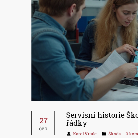
Servisní historie Ško
27
řádky
čec
Karel Vrtule
Škoda
0 kom