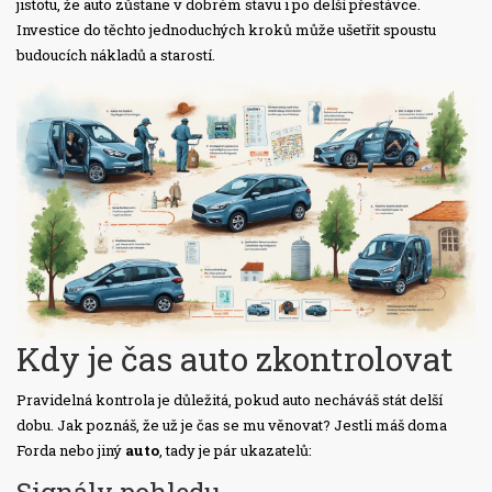
jistotu, že auto zůstane v dobrém stavu i po delší přestávce.
Investice do těchto jednoduchých kroků může ušetřit spoustu
budoucích nákladů a starostí.
Kdy je čas auto zkontrolovat
Pravidelná kontrola je důležitá, pokud auto necháváš stát delší
dobu. Jak poznáš, že už je čas se mu věnovat? Jestli máš doma
Forda nebo jiný
auto
, tady je pár ukazatelů: