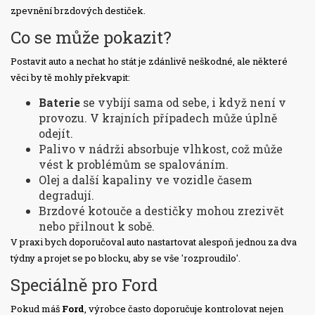
zpevnění brzdových destiček.
Co se může pokazit?
Postavit auto a nechat ho stát je zdánlivě neškodné, ale některé
věci by tě mohly překvapit:
Baterie
se vybíjí sama od sebe, i když není v
provozu. V krajních případech může úplně
odejít.
Palivo v nádrži absorbuje vlhkost, což může
vést k problémům se spalováním.
Olej a další kapaliny ve vozidle časem
degradují.
Brzdové kotouče a destičky mohou zrezivět
nebo přilnout k sobě.
V praxi bych doporučoval auto nastartovat alespoň jednou za dva
týdny a projet se po blocku, aby se vše 'rozproudilo'.
Speciálně pro Ford
Pokud máš
Ford
, výrobce často doporučuje kontrolovat nejen