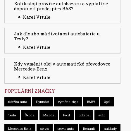
Kolik stojí provize autobazaru a vyplatí se
doporučit prodej přes BAS?
Karel Vrtule
Jak dlouho má životnost autobaterie u
Tesly?
Karel Vrtule
Kdy vyměnit olej v automatické převodovce
Mercedes-Benz
Karel Vrtule
POPULÁRNÍ ZNAČKY
údržba auta
Hyundai
výměna oleje
BMW
Opel
Tesla
Škoda
Mazda
Ford
údržba
auto
Mercedes-Benz
servis
servis auta
Renault
náklady