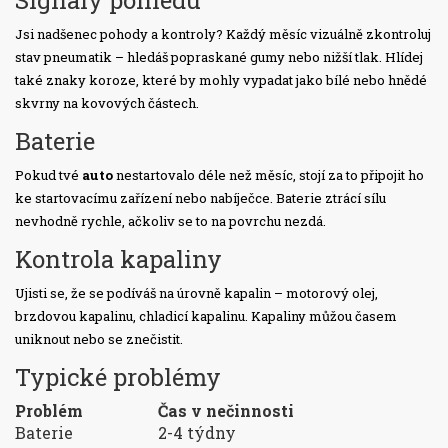
Signály pohledu
Jsi nadšenec pohody a kontroly? Každý měsíc vizuálně zkontroluj
stav pneumatik – hledáš popraskané gumy nebo nižší tlak. Hlídej
také znaky koroze, které by mohly vypadat jako bílé nebo hnědé
skvrny na kovových částech.
Baterie
Pokud tvé
auto
nestartovalo déle než měsíc, stojí za to připojit ho
ke startovacímu zařízení nebo nabíječce. Baterie ztrácí sílu
nevhodně rychle, ačkoliv se to na povrchu nezdá.
Kontrola kapaliny
Ujisti se, že se podíváš na úrovně kapalin – motorový olej,
brzdovou kapalinu, chladicí kapalinu. Kapaliny můžou časem
uniknout nebo se znečistit.
Typické problémy
Problém
Čas v nečinnosti
Baterie
2-4 týdny