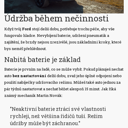
Údržba během nečinnosti
Když tvůj
Ford
stojí delší dobu, potřebuje trochu péče, aby vše
fungovalo hladce. Nevybíjení baterie, udržení pneumatik a
zajištění, že brzdy nejsou zrezivělé, jsou základními kroky, které
bys neměl přehlédnout.
Nabitá baterie je základ
Baterie je prvním na řadě, co se může vybít. Pokud plánuješ nechat
auto
bez nastartování
delší dobu, zvaž jeho úplné odpojení nebo
použití nabíječky udržovacího režimu. Můžeš také auto jednou za
pár týdnů nastartovat a nechat běžet alespoň 15 minut. Jak říká
známý mechanik Martin Novák:
"Neaktivní baterie ztrácí své vlastnosti
rychleji, než většina řidičů tuší. Režim
údržby může být záchranou."