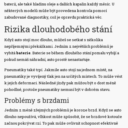
baterii, ale také hladinu oleje a dalších kapalin každý měsíc. U
některých modelů může být provedena kontrola pomocí
zabudované diagnostiky, což je opravdu praktická věc.
Rizika dlouhodobého stání
Když auto stojí moc dlouho, můžeš se setkat s několika
nepříjemnými překážkami. Jedním z největších problémů je
vybitá
baterie
. Baterie se během dlouhého stání pomalu vybíjí a
pokud nemáš náhradní, auto prostě nenastartuje.
Pneumatiky také trpí. Jakmile auto stojí na jednom místě, na
pneumatiky je vyvíjený tlak jen na určitých místech. To může vést
k jejich deformaci. Následné jízdy pak můžou být o dost méně
pohodlné, protože pneumatiky nemusí být v dobrém stavu.
Problémy s brzdami
Jedním z méně zřejmých problémů je koroze brzd. Když se auto
dlouho nepoužívá, vlhkost může způsobit, že se brzdové kotouče
začnou pokrývat rzí. To pak může ovlivnit schopnost efektivně