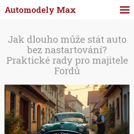
Automodely Max
Jak dlouho může stát auto
bez nastartování?
Praktické rady pro majitele
Fordů