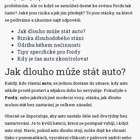
problémům. Ale co když se nemůžeš dostat ke svému Fordu tak
často? Jaké jsou rizika a jak jim předejít? To jsou otázky, na které
se podíváme a zkusíme najít odpovědi.
Jak dlouho může stát auto?
Rizika dlouhodobého stání
Údržba během nečinnosti
Tipy specifické pro Fordy
Kdy je čas auto zkontrolovat
Jak dlouho může stát auto?
Každý, kdo vlastní
auto
, se jednou dostane do situace, kdy auto
někde prostě postaví a nějakou dobu ho nevyužije. Pokud jde o
Fordy
, nebo jakékoli jiné moderní vozy, otázka, jak dlouho
mohou stát bez zastarání, je celkem zásadní.
Obecně se doporučuje, aby auto nestálo déle než dva týdny bez
nastartování. Je to kvůli baterii, která se postupně vybíjí, i když
auto stojí. Navíc, pokud auto dlouho stojí, může dojít ke shrnutí
tlaku v pneumatikách, vysrážení vlhkosti v palivové nádrži nebo