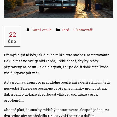
Karel Vrtule
Ford
0 komentář
22
úno
Přemýšlel jsi někdy, jak dlouho může auto stát bez nastartování?
Pokud máš ve své garáži Forda, určitě chceš, aby byl vždy
připravený na cestu. Jak ale zajistit, že i po delší době stání bude
vše fungovat, jak má?
Auta jsou navržená pro pravidelné používání a delší stání jim tedy
nesvědčí. Baterie se postupně vybíjí, pneumatiky mohou ztratit
tlak a palivo dokáže absorbovat vlhkost, což může vést k
problémům.
Obecně platí, že auta by měla být nastartována alespoň jednou za
dva týdny, aby se předešlo riziku vybití baterie a dalším