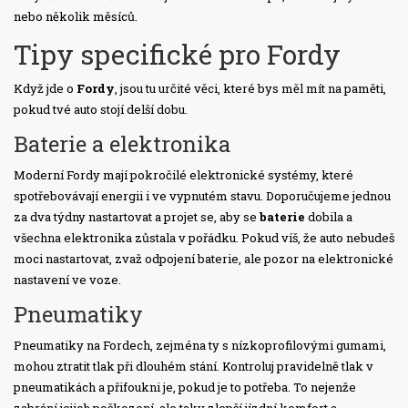
nebo několik měsíců.
Tipy specifické pro Fordy
Když jde o
Fordy
, jsou tu určité věci, které bys měl mít na paměti,
pokud tvé auto stojí delší dobu.
Baterie a elektronika
Moderní Fordy mají pokročilé elektronické systémy, které
spotřebovávají energii i ve vypnutém stavu. Doporučujeme jednou
za dva týdny nastartovat a projet se, aby se
baterie
dobila a
všechna elektronika zůstala v pořádku. Pokud víš, že auto nebudeš
moci nastartovat, zvaž odpojení baterie, ale pozor na elektronické
nastavení ve voze.
Pneumatiky
Pneumatiky na Fordech, zejména ty s nízkoprofilovými gumami,
mohou ztratit tlak při dlouhém stání. Kontroluj pravidelně tlak v
pneumatikách a přifoukni je, pokud je to potřeba. To nejenže