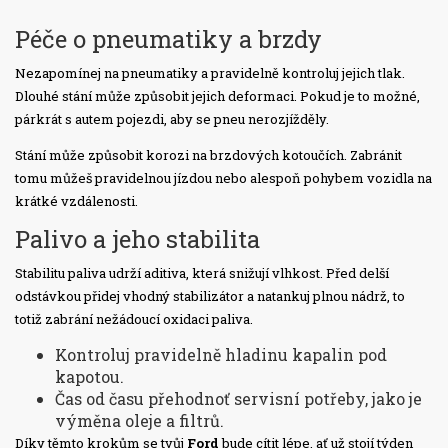
Péče o pneumatiky a brzdy
Nezapomínej na pneumatiky a pravidelně kontroluj jejich tlak.
Dlouhé stání může způsobit jejich deformaci. Pokud je to možné,
párkrát s autem pojezdi, aby se pneu nerozjížděly.
Stání může způsobit korozi na brzdových kotoučích. Zabránit
tomu můžeš pravidelnou jízdou nebo alespoň pohybem vozidla na
krátké vzdálenosti.
Palivo a jeho stabilita
Stabilitu paliva udrží aditiva, která snižují vlhkost. Před delší
odstávkou přidej vhodný stabilizátor a natankuj plnou nádrž, to
totiž zabrání nežádoucí oxidaci paliva.
Kontroluj pravidelně hladinu kapalin pod
kapotou.
Čas od času přehodnoť servisní potřeby, jako je
výměna oleje a filtrů.
Díky těmto krokům se tvůj
Ford
bude cítit lépe, ať už stojí týden