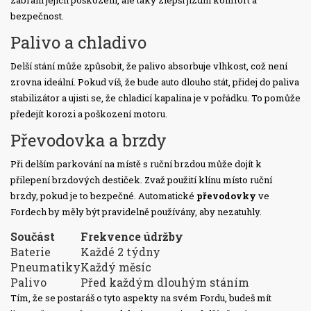
zabrání jejich poškození, ale taky zlepší jízdní komfort a
bezpečnost.
Palivo a chladivo
Delší stání může způsobit, že palivo absorbuje vlhkost, což není
zrovna ideální. Pokud víš, že bude auto dlouho stát, přidej do paliva
stabilizátor a ujisti se, že chladicí kapalina je v pořádku. To pomůže
předejít korozi a poškození motoru.
Převodovka a brzdy
Při delším parkování na místě s ruční brzdou může dojít k
přilepení brzdových destiček. Zvaž použití klínu místo ruční
brzdy, pokud je to bezpečné. Automatické
převodovky
ve
Fordech by měly být pravidelně používány, aby nezatuhly.
Součást
Frekvence údržby
Baterie
Každé 2 týdny
Pneumatiky
Každý měsíc
Palivo
Před každým dlouhým stáním
Tím, že se postaráš o tyto aspekty na svém Fordu, budeš mít