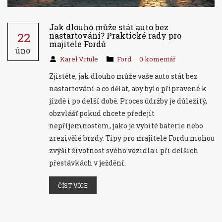
Jak dlouho může stát auto bez
22
nastartování? Praktické rady pro
majitele Fordů
úno
Karel Vrtule
Ford
0 komentář
Zjistěte, jak dlouho může vaše auto stát bez
nastartování a co dělat, aby bylo připravené k
jízdě i po delší době. Proces údržby je důležitý,
obzvlášť pokud chcete předejít
nepříjemnostem, jako je vybité baterie nebo
zrezivělé brzdy. Tipy pro majitele Fordu mohou
zvýšit životnost svého vozidla i při delších
přestávkách v ježdění.
ČÍST VÍCE