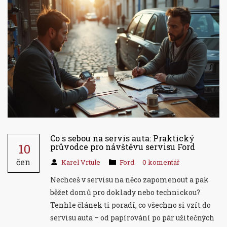
Co s sebou na servis auta: Praktický
10
průvodce pro návštěvu servisu Ford
čen
Karel Vrtule
Ford
0 komentář
Nechceš v servisu na něco zapomenout a pak
běžet domů pro doklady nebo technickou?
Tenhle článek ti poradí, co všechno si vzít do
servisu auta – od papírování po pár užitečných