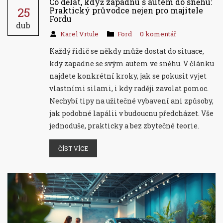
Co dělat, když zapadnu s autem do sněhu:
25
Praktický průvodce nejen pro majitele
Fordu
dub
Karel Vrtule
Ford
0 komentář
Každý řidič se někdy může dostat do situace,
kdy zapadne se svým autem ve sněhu. V článku
najdete konkrétní kroky, jak se pokusit vyjet
vlastními silami, i kdy raději zavolat pomoc.
Nechybí tipy na užitečné vybavení ani způsoby,
jak podobné lapálii v budoucnu předcházet. Vše
jednoduše, prakticky a bez zbytečné teorie.
ČÍST VÍCE