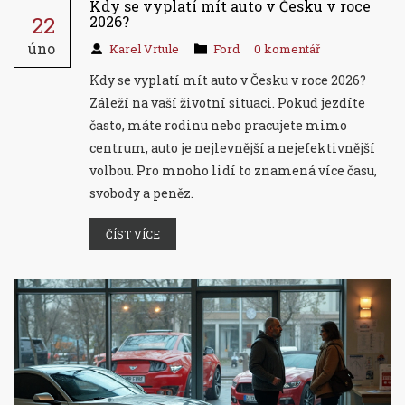
Kdy se vyplatí mít auto v Česku v roce
22
2026?
úno
Karel Vrtule
Ford
0 komentář
Kdy se vyplatí mít auto v Česku v roce 2026?
Záleží na vaší životní situaci. Pokud jezdíte
často, máte rodinu nebo pracujete mimo
centrum, auto je nejlevnější a nejefektivnější
volbou. Pro mnoho lidí to znamená více času,
svobody a peněz.
ČÍST VÍCE