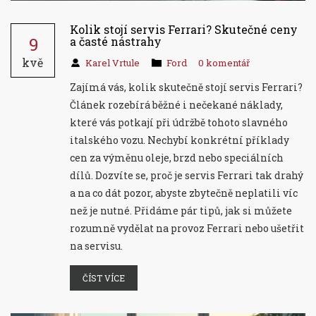
Kolik stojí servis Ferrari? Skutečné ceny
9
a časté nástrahy
kvě
Karel Vrtule
Ford
0 komentář
Zajímá vás, kolik skutečně stojí servis Ferrari?
Článek rozebírá běžné i nečekané náklady,
které vás potkají při údržbě tohoto slavného
italského vozu. Nechybí konkrétní příklady
cen za výměnu oleje, brzd nebo speciálních
dílů. Dozvíte se, proč je servis Ferrari tak drahý
a na co dát pozor, abyste zbytečně neplatili víc
než je nutné. Přidáme pár tipů, jak si můžete
rozumně vydělat na provoz Ferrari nebo ušetřit
na servisu.
ČÍST VÍCE