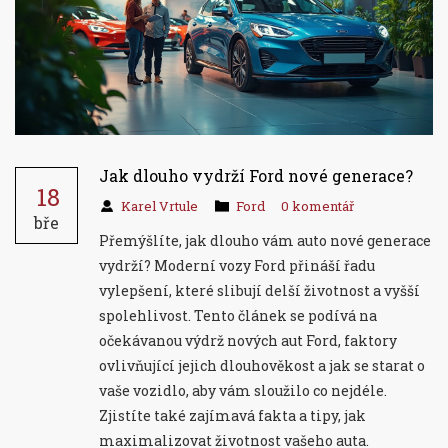
Jak dlouho vydrží Ford nové generace?
18
Karel Vrtule
Ford
0 komentář
bře
Přemýšlíte, jak dlouho vám auto nové generace
vydrží? Moderní vozy Ford přináší řadu
vylepšení, které slibují delší životnost a vyšší
spolehlivost. Tento článek se podívá na
očekávanou výdrž nových aut Ford, faktory
ovlivňující jejich dlouhověkost a jak se starat o
vaše vozidlo, aby vám sloužilo co nejdéle.
Zjistíte také zajímavá fakta a tipy, jak
maximalizovat životnost vašeho auta.