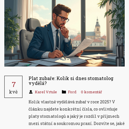
Plat zubaře: Kolik si dnes stomatolog
7
vydělá?
kvě
Karel Vrtule
Ford
0 komentář
Kolik vlastně vydělává zubař v roce 2025? V
článku najdete konkrétní čísla, co ovlivňuje
platy stomatologů a jaký je rozdíl v příjmech
mezi státní a soukromou praxí. Dozvíte se, jaké