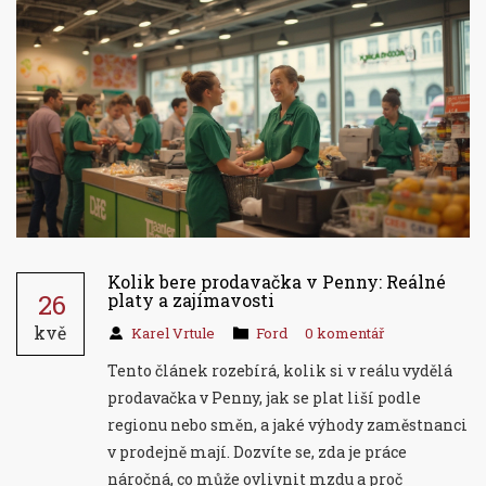
Kolik bere prodavačka v Penny: Reálné
26
platy a zajímavosti
kvě
Karel Vrtule
Ford
0 komentář
Tento článek rozebírá, kolik si v reálu vydělá
prodavačka v Penny, jak se plat liší podle
regionu nebo směn, a jaké výhody zaměstnanci
v prodejně mají. Dozvíte se, zda je práce
náročná, co může ovlivnit mzdu a proč