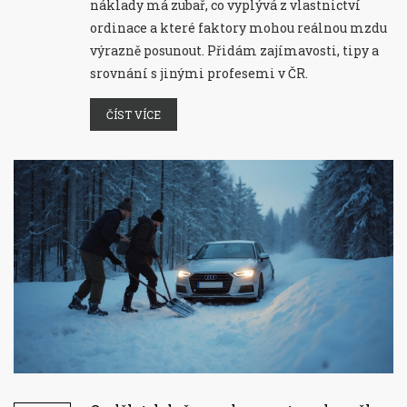
náklady má zubař, co vyplývá z vlastnictví
ordinace a které faktory mohou reálnou mzdu
výrazně posunout. Přidám zajímavosti, tipy a
srovnání s jinými profesemi v ČR.
ČÍST VÍCE