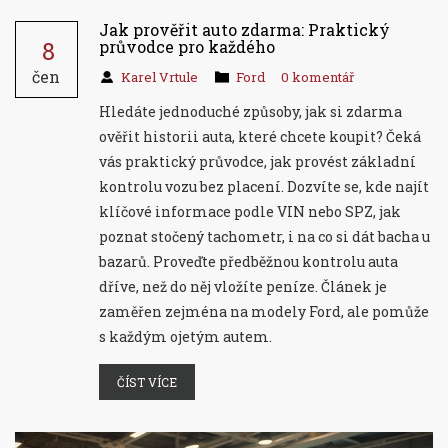
Jak prověřit auto zdarma: Praktický
8
průvodce pro každého
čen
Karel Vrtule
Ford
0 komentář
Hledáte jednoduché způsoby, jak si zdarma
ověřit historii auta, které chcete koupit? Čeká
vás praktický průvodce, jak provést základní
kontrolu vozu bez placení. Dozvíte se, kde najít
klíčové informace podle VIN nebo SPZ, jak
poznat stočený tachometr, i na co si dát bacha u
bazarů. Proveďte předběžnou kontrolu auta
dříve, než do něj vložíte peníze. Článek je
zaměřen zejména na modely Ford, ale pomůže
s každým ojetým autem.
ČÍST VÍCE