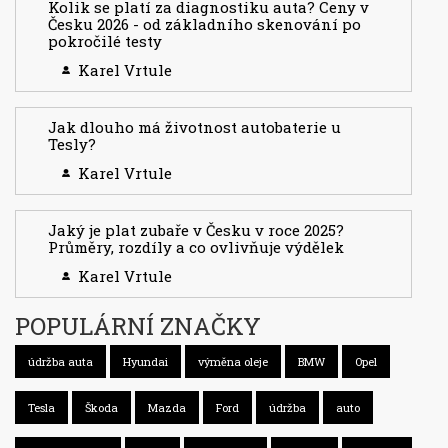
Kolik se platí za diagnostiku auta? Ceny v
Česku 2026 - od základního skenování po
pokročilé testy
Karel Vrtule
Jak dlouho má životnost autobaterie u
Tesly?
Karel Vrtule
Jaký je plat zubaře v Česku v roce 2025?
Průměry, rozdíly a co ovlivňuje výdělek
Karel Vrtule
POPULÁRNÍ ZNAČKY
údržba auta
Hyundai
výměna oleje
BMW
Opel
Tesla
Škoda
Mazda
Ford
údržba
auto