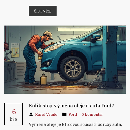
ČÍST VÍCE
Kolik stojí výměna oleje u auta Ford?
6
Karel Vrtule
Ford
0 komentář
bře
Výměna oleje je klíčovou součástí údržby auta,