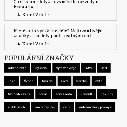
Co se stane, když nevyměníte rozvody u
Renaultu
Karel Vrtule
Které auto vydrží nejdéle? Nejtrvanlivější
značky a modely podle reálných dat
Karel Vrtule
POPULÁRNÍ ZNAČKY
údržba auta
Hyundai
výměna oleje
BMW
Opel
Tesla
Škoda
Mazda
Ford
údržba
auto
Mercedes-Benz
servis
servis auta
Renault
náklady
elektromobil
motorový olej
cena
automobilový průmysl