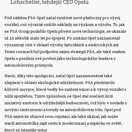
Lohscheller, tehdejší CEO Opelu.
Pod záštitou PSA Opel začal využívat nové platformy pro vývoj
vozidel, což výrazně snížilo náklady na výzkum a výrobu. To, jak
se PSA Group podařilo Opelu přivést nové technologie, se ukázalo
už za několik málo let po spojení. Po získání Opel zaznamenal
významný růst v oblasti výroby hybridních a elektrických aut.
Tento rozmach byl podpořen nejen strategií PSA, ale také snahou
Opelu o posílení své pověsti jako technologického leadera v
automobilovém průmyslu.
Navíc, díky této spolupráci, začal Opel zaznamenávat také
zlepšení v oblasti ekologické udržitelnosti. PSA představilo
klíčové inovace, které vedly ke snížení emisí a k vývoji vozidel s
nižší spotřebou. Tímto způsobem se Opel stal součástí širší
iniciativy směrem k udržitelnější budoucnosti, což bylo v souladu s
novými směrnicemi a trendy na automobilovém trhu. Opel pod
PSA nejen že obnovil svou reputaci, ale také ukázal, jak může
starší automobilka najít cestu k modernizaci a úspěchu ve světě,
který se neustále mění.