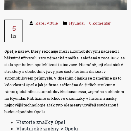
Karel Vrtule
Hyundai
0 komentář
5
lis
Opel je název, který rezonuje mezi automobilovými nadšenci i
běžnými uživateli. Tato německá značka, založená v roce 1862, se
stala symbolem spolehlivosti a inovace. Nicméně, její vlastnické
struktury a obchodní výzvy jsou často terčem diskuzí v
automobilovém průmyslu. V dnešním článku se zaměříme na to,
kdo vlastní Opel a jak je firma začleněna do širších struktur v
rámci globálního automobilového businessu, zejména s ohledem
na Hyundai. Přiblížíme si klíčové okamžiky v historii značky,
nejnovější technologie a jak tyto elementy utvářejí současnou i
budoucí podobu Opelu.
Historie značky Opel
Vlastnické změny v Opelu