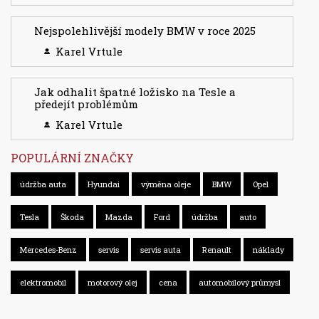
Nejspolehlivější modely BMW v roce 2025
Karel Vrtule
Jak odhalit špatné ložisko na Tesle a
předejít problémům
Karel Vrtule
POPULÁRNÍ ZNAČKY
údržba auta
Hyundai
výměna oleje
BMW
Opel
Tesla
Škoda
Mazda
Ford
údržba
auto
Mercedes-Benz
servis
servis auta
Renault
náklady
elektromobil
motorový olej
cena
automobilový průmysl