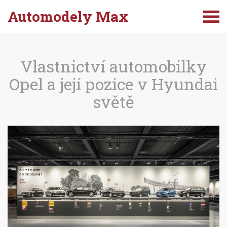
Automodely Max
Vlastnictví automobilky
Opel a její pozice v Hyundai
světě