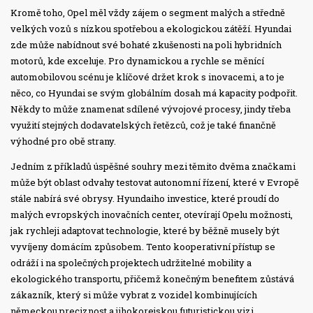
Kromě toho, Opel měl vždy zájem o segment malých a středně
velkých vozů s nízkou spotřebou a ekologickou zátěží. Hyundai
zde může nabídnout své bohaté zkušenosti na poli hybridních
motorů, kde exceluje. Pro dynamickou a rychle se měnící
automobilovou scénu je klíčové držet krok s inovacemi, a to je
něco, co Hyundai se svým globálním dosah má kapacity podpořit.
Někdy to může znamenat sdílené vývojové procesy, jindy třeba
využití stejných dodavatelských řetězců, což je také finančně
výhodné pro obě strany.
Jedním z příkladů úspěšné souhry mezi těmito dvěma značkami
může být oblast odvahy testovat autonomní řízení, které v Evropě
stále nabírá své obrysy. Hyundaiho investice, které proudí do
malých evropských inovačních center, otevírají Opelu možnosti,
jak rychleji adaptovat technologie, které by běžně musely být
vyvíjeny domácím způsobem. Tento kooperativní přístup se
odráží i na společných projektech udržitelné mobility a
ekologického transportu, přičemž konečným benefitem zůstává
zákazník, který si může vybrat z vozidel kombinujících
německou preciznost a jihokorejskou futuristickou vizi.