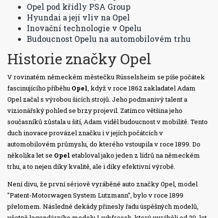
Opel pod křídly PSA Group
Hyundai a její vliv na Opel
Inovační technologie v Opelu
Budoucnost Opelu na automobilovém trhu
Historie značky Opel
V rovinatém německém městečku Rüsselsheim se píše počátek
fascinujícího příběhu
Opel
, když v roce 1862 zakladatel Adam
Opel začal s výrobou šicích strojů. Jeho podmanivý talent a
vizionářský pohled se brzy projevil. Zatímco většina jeho
současníků zůstala u šití, Adam viděl budoucnost v mobilitě. Tento
duch inovace provázel značku i v jejích počátcích v
automobilovém průmyslu, do kterého vstoupila v roce 1899. Do
několika let se
Opel
etabloval jako jeden z lídrů na německém
trhu, a to nejen díky kvalitě, ale i díky efektivní výrobě.
Není divu, že první sériově vyráběné auto značky Opel, model
"Patent-Motorwagen System Lutzmann", bylo v roce 1899
přelomem. Následné dekády přinesly řadu úspěšných modelů,
včetně legendárního modelu Laubfrosch, který vyráběli od 20. let