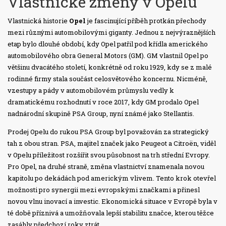
Vlastnické změny v Opelu
Vlastnická historie
Opel
je fascinující příběh protkán přechody
mezi různými automobilovými giganty. Jednou z nejvýraznějších
etap bylo dlouhé období, kdy Opel patřil pod křídla amerického
automobilového obra General Motors (GM). GM vlastnil Opel po
většinu dvacátého století, konkrétně od roku 1929, kdy se z malé
rodinné firmy stala součást celosvětového koncernu. Nicméně,
vzestupy a pády v automobilovém průmyslu vedly k
dramatickému rozhodnutí v roce 2017, kdy GM prodalo Opel
nadnárodní skupině PSA Group, nyní známé jako Stellantis.
Prodej Opelu do rukou PSA Group byl považován za strategický
tah z obou stran. PSA, majitel značek jako Peugeot a Citroën, viděl
v Opelu příležitost rozšířit svou působnost na trh střední Evropy.
Pro Opel, na druhé straně, změna vlastnictví znamenala novou
kapitolu po dekádách pod americkým vlivem. Tento krok otevřel
možnosti pro synergii mezi evropskými značkami a přinesl
novou vlnu inovací a investic. Ekonomická situace v Evropě byla v
té době příznivá a umožňovala lepší stabilitu značce, kterou těžce
zasáhly předchozí roky ztrát.