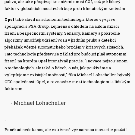
palivo, ale také přispívají ke snížení emisí CO2, což je klíčový
faktor v globálních iniciativách boje proti klimatickým změnám.
Opel
také stavil na autonomní technologii, kterou vyvíjí ve
spolupráci s PSA Group, zejména s ohledem na automatizaci
řízení a bezpečnostní systémy. Senzory, kamery a pokročilé
algoritmy umožňují udržení vozu v jízdním pruhu a detekci
překážek včetně automatického brzdění v krizových situacích.
Tato technologie představuje základ pro budoucí plně autonomní
řízení, na kterém Opel intenzivně pracuje. "Inovace nejsou jenom
o technologiích, ale také o lidech, o nás, jak používáme a
vylepšujeme existující možnosti," říká Michael Lohscheller, bývalý
CEO společnosti Opel, o rovnováze mezi technologiemi a lidským
faktorem
- Michael Lohscheller
.
Poněkud nečekanou, ale extrémně významnou inovací je použití