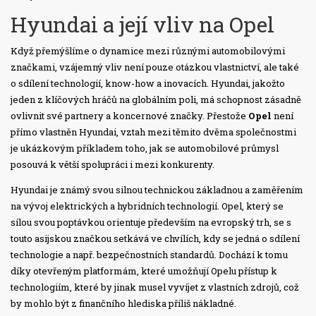
Hyundai a její vliv na Opel
Když přemýšlíme o dynamice mezi různými automobilovými
značkami, vzájemný vliv není pouze otázkou vlastnictví, ale také
o sdílení technologií, know-how a inovacích. Hyundai, jakožto
jeden z klíčových hráčů na globálním poli, má schopnost zásadně
ovlivnit své partnery a koncernové značky. Přestože
Opel
není
přímo vlastněn Hyundai, vztah mezi těmito dvěma společnostmi
je ukázkovým příkladem toho, jak se automobilové průmysl
posouvá k větší spolupráci i mezi konkurenty.
Hyundai je známý svou silnou technickou základnou a zaměřením
na vývoj elektrických a hybridních technologií. Opel, který se
sílou svou poptávkou orientuje především na evropský trh, se s
touto asijskou značkou setkává ve chvílích, kdy se jedná o sdílení
technologie a např. bezpečnostních standardů. Dochází k tomu
díky otevřeným platformám, které umožňují Opelu přístup k
technologiím, které by jinak musel vyvíjet z vlastních zdrojů, což
by mohlo být z finančního hlediska příliš nákladné.