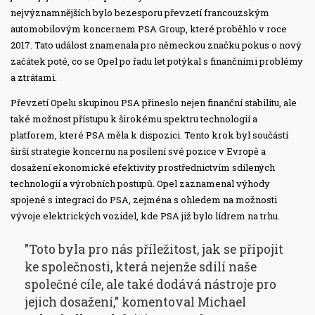
nejvýznamnějších bylo bezesporu převzetí francouzským
automobilovým koncernem PSA Group, které proběhlo v roce
2017. Tato událost znamenala pro německou značku pokus o nový
začátek poté, co se Opel po řadu let potýkal s finančními problémy
a ztrátami.
Převzetí Opelu skupinou PSA přineslo nejen finanční stabilitu, ale
také možnost přístupu k širokému spektru technologií a
platforem, které PSA měla k dispozici. Tento krok byl součástí
širší strategie koncernu na posílení své pozice v Evropě a
dosažení ekonomické efektivity prostřednictvím sdílených
technologií a výrobních postupů. Opel zaznamenal výhody
spojené s integrací do PSA, zejména s ohledem na možnosti
vývoje elektrických vozidel, kde PSA již bylo lídrem na trhu.
"Toto byla pro nás příležitost, jak se připojit
ke společnosti, která nejenže sdílí naše
společné cíle, ale také dodává nástroje pro
jejich dosažení," komentoval Michael