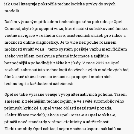
jak Opel integruje pokročilé technologické prvky do svých
modelů.
Dalším výrazným příkladem technologického pokroku je Opel
Connect, chytré propojení vozu, které nabízí sofistikované funkce
včetně navigace v reálném čase, asistenčních služeb pro řidiče a
možnosti online diagnostiky. Je to více než pouhé rozšíření
možností uvnitř vozu – tento systém posiluje vazbu mezi řidičem
a jeho vozidlem, poskytuje přesné informace a zajišťuje
bezpečnější a pohodlnější zážitek z jízdy. V roce 2022 se Opel
rozhodl zahrnout tuto technologii do všech svých modelových řad,
čímž jasně ukázal svou orientaci na propojení moderních
technologií a každodenní užitečnosti.
Opel se také výrazně věnuje vývoji alternativních pohonů. Tažení
směrem k zelenějším technologiím je ve světě automobilového
průmyslu kritické a Opel v této oblasti nezůstává pozadu.
Elektrifikace modelů, jako je Opel Corsa-e a Opel Mokka-e,
přináší nové standardy v rámci efektivity a udržitelnosti.
Elektromobily Opel nabízejí nejen značnou úsporu nákladů na