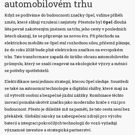
automobilovém trhu
Když se podíváme do budoucnosti značky Opel, vidíme příběh
změn, které slibují vzrušení i nejistoty. Přestože byl
Opel
dlouhá
léta pevně zakotveným jménem na trhu, jeho cesty v posledních
letech ukazují, že se připravuje na novou éru. Při přechodu na
elektrickou mobilitu se Opel stal rozhodnou silou, přičemž plánuje,
že do roku 2028 bude plně elektrickou značkou na evropském
trhu. Tato transformace zapadá do širšího obrazu automobilového
průmyslu, který se snaží reagovat na ekologické výzvy a měnící
se potřeby spotřebitelů.
Elektrifikace není jedinou strategií, kterou Opel sleduje. Soustředí
se také na autonomní technologie a digitální služby, které mají za
cíl vytvořit osobní a bezpečné jízdní zážitky. Kombinace těchto
inovací pomáhá ukotvit značku jako moderního hráče s vizí pro
budoucnost. Přesto je důležité mít na paměti, že tato cesta není bez
překážek. Globální nároky na zabezpečení zdrojů pro výrobu
baterií a integraci pokročilých technologií do vozů vyžadují
významné investice a strategická partnerství.