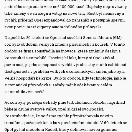
a kterého se prodalo více než 100 000 kusů. Úspěchy doprovázely
také změny ve strategii a vstup na nové trhy. Růst byl neúnavný a
rychlý, přičemž Opel expandoval do zahraničí a postupně upevnil
svou pozici mezi giganty automobilového průmyslu.
Na počátku 20. století se Opel stal součástí General Motors (GM),
což bylo obdobím velkých změn a přísušností i zkoušek. V tomto
období se firma soustředila na inovace, které změnily design a
konstrukci automobilů. Fascinující fakt, který si Opel získal
pozornost, je jeho schopnost urychlit výrobu, aby mohli nabídnout
dostupná auta v průběhu velkých ekonomických změn, jako byla
Velká hospodářská krize. Bylo to období, kdy technologie, jako je
automatická převodovka, začaly měnit očekávání v celém
automobilovém světě.
Ačkoli byly pozdější dekády plné turbulentních období, například
během druhé světové války, Opel si držel svou pozici.
Pozoruhodné je, že se firma rychle přizpůsobovala novým
trendům a požadavkům trhu v poválečném období. V 60. letech se
Opel pyšnil modelem Kadett, který definoval novou generaci