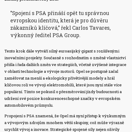
"Spojení s PSA přináší opět tu správnou
evropskou identitu, která je pro důvěru
zákazníků klíčová," řekl Carlos Tavares,
výkonný ředitel PSA Group.
Tento krok dále vytváří silný euroasijský gigant s rozšířenými
inovačními projekty. Současně s rozhodnutím o změně vlastnictví
přišla i řada dalších změn ve strategiích, včetně zvýšené integrace
v oblasti technologie a vývoje motorů. Opel se postupně začal
zaměřovat na menší a ekologicky přívětivější modely a hrál
klíčovou roli ve vývoji elektromobilů, které jsou nyní stále více
populární. Tímto se pokusil o přesměrování jízdy budoucnosti a
udržení své pozice konkurenceschopné značky v evropském
automobilovém průmyslu.
Propojení s PSA znamená, že Opel má nyní přístup k výzkumným
a vývojovým zdrojům mnohem větší skupiny, což může výrazně
urychlit vývoj a inovace. Strategické spojené síly nejen oživily