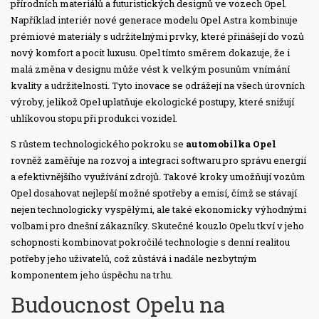
přírodních materiálů a futuristických designů ve vozech Opel.
Například interiér nové generace modelu Opel Astra kombinuje
prémiové materiály s udržitelnými prvky, které přinášejí do vozů
nový komfort a pocit luxusu. Opel tímto směrem dokazuje, že i
malá změna v designu může vést k velkým posunům vnímání
kvality a udržitelnosti. Tyto inovace se odrážejí na všech úrovních
výroby, jelikož Opel uplatňuje ekologické postupy, které snižují
uhlíkovou stopu při produkci vozidel.
S růstem technologického pokroku se
automobilka Opel
rovněž zaměřuje na rozvoj a integraci softwaru pro správu energií
a efektivnějšího využívání zdrojů. Takové kroky umožňují vozům
Opel dosahovat nejlepší možné spotřeby a emisí, čímž se stávají
nejen technologicky vyspělými, ale také ekonomicky výhodnými
volbami pro dnešní zákazníky. Skutečné kouzlo Opelu tkví v jeho
schopnosti kombinovat pokročilé technologie s denní realitou
potřeby jeho uživatelů, což zůstává i nadále nezbytným
komponentem jeho úspěchu na trhu.
Budoucnost Opelu na