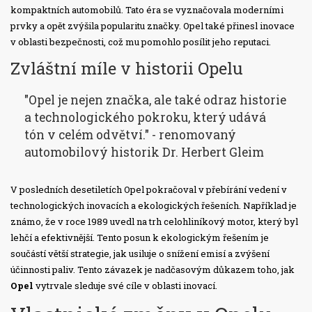
kompaktních automobilů. Tato éra se vyznačovala moderními
prvky a opět zvýšila popularitu značky. Opel také přinesl inovace
v oblasti bezpečnosti, což mu pomohlo posílit jeho reputaci.
Zvláštní míle v historii Opelu
"Opel je nejen značka, ale také odraz historie
a technologického pokroku, který udává
tón v celém odvětví." - renomovaný
automobilový historik Dr. Herbert Gleim
V posledních desetiletích Opel pokračoval v přebírání vedení v
technologických inovacích a ekologických řešeních. Například je
známo, že v roce 1989 uvedl na trh celohliníkový motor, který byl
lehčí a efektivnější. Tento posun k ekologickým řešením je
součástí větší strategie, jak usiluje o snížení emisí a zvýšení
účinnosti paliv. Tento závazek je nadčasovým důkazem toho, jak
Opel
vytrvale sleduje své cíle v oblasti inovací.