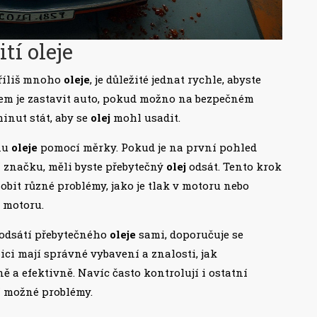
tí oleje
 příliš mnoho
oleje
, je důležité jednat rychle, abyste
m je zastavit auto, pokud možno na bezpečném
inut stát, aby se
olej
mohl usadit.
inu
oleje
pomocí měrky. Pokud je na první pohled
 značku, měli byste přebytečný
olej
odsát. Tento krok
bit různé problémy, jako je tlak v motoru nebo
i motoru.
 odsátí přebytečného
oleje
sami, doporučuje se
ci mají správné vybavení a znalosti, jak
ě a efektivně. Navíc často kontrolují i ostatní
í možné problémy.