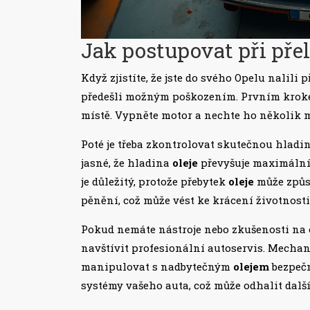
Jak postupovat při přeli
Když zjistíte, že jste do svého Opelu nalili
předešli možným poškozením. Prvním kroke
místě. Vypněte motor a nechte ho několik m
Poté je třeba zkontrolovat skutečnou hlad
jasné, že hladina
oleje
převyšuje maximální
je důležitý, protože přebytek
oleje
může způso
pěnění, což může vést ke krácení životnost
Pokud nemáte nástroje nebo zkušenosti na
navštívit profesionální autoservis. Mechani
manipulovat s nadbytečným
olejem
bezpečn
systémy vašeho auta, což může odhalit dalš