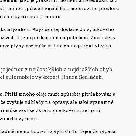
osti mohou způsobit znečištění motorového prostoru
ku s horkými částmi motoru.
katalyzátoru. Když se olej dostane do výfukového
ož vede k jeho předčasnému opotřebení. Znečištěný
kové plyny, což může mít nejen negativní vliv na
 je jednou z nejčastějších a nejdražších chyb,
řekl automobilový expert Honza Sedláček.
. Příliš mnoho oleje může způsobit přetlakování a
 že zvyšuje náklady na opravy, ale také významně
ání může vést ke zkratu a celkovému selhání
avu nebo výměnu.
 k nadměrnému kouření z výfuku. To nejen že vypadá