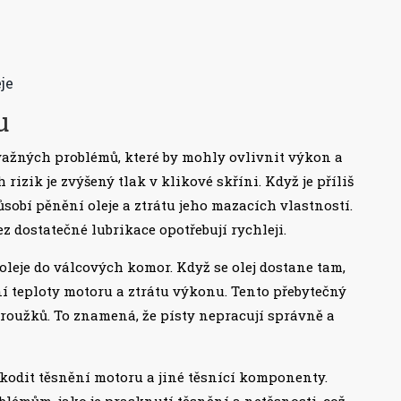
je
u
ažných problémů, které by mohly ovlivnit výkon a
 rizik je zvýšený tlak v klikové skříni. Když je příliš
ůsobí pěnění oleje a ztrátu jeho mazacích vlastností.
ez dostatečné lubrikace opotřebují rychleji.
eje do válcových komor. Když se olej dostane tam,
ní teploty motoru a ztrátu výkonu. Tento přebytečný
kroužků. To znamená, že písty nepracují správně a
kodit těsnění motoru a jiné těsnící komponenty.
émům, jako je prasknutí těsnění a netěsnosti, což