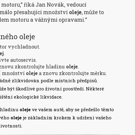
i motoru,“ říká Jan Novák, vedoucí
n málo přesahující množství
oleje
, může to
dem motoru a vážnými opravami.“
ného oleje
tor vychladnout.
ej
.
vte autoservis.
znovu zkontrolujte hladinu
oleje
.
cí množství
oleje
a znovu zkontrolujte měrku.
je řádně zlikvidován podle místních předpisů.
že být škodlivé pro životní prostředí. Některé
ištění ekologické likvidace.
t hladinu
oleje
ve vašem autě, aby se předešlo těmto
ového
oleje
je základním krokem k udržení vašeho
ivotnosti.