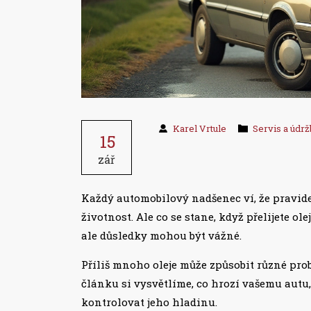
Karel Vrtule
Servis a údrž
15
zář
Každý automobilový nadšenec ví, že pravide
životnost. Ale co se stane, když přelijete o
ale důsledky mohou být vážné.
Příliš mnoho oleje může způsobit různé pro
článku si vysvětlíme, co hrozí vašemu autu, j
kontrolovat jeho hladinu.