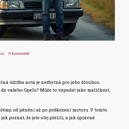
ba
0 komentář
lná údržba auta je nezbytná pro jeho dlouhou
lej do vašeho Opelu? Může to vypadat jako maličkost,
blémy, od pěnění až po poškození motoru. V tomto
ak poznat, že jste olej přelili, a jak správně