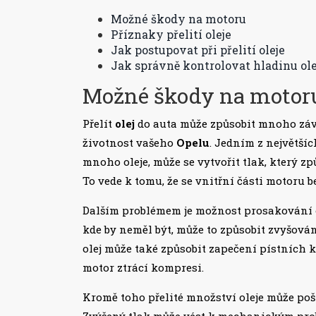
Možné škody na motoru
Příznaky přelití oleje
Jak postupovat při přelití oleje
Jak správně kontrolovat hladinu ole
Možné škody na motor
Přelít
olej
do auta může způsobit mnoho záv
životnost vašeho
Opelu
. Jedním z největších
mnoho oleje, může se vytvořit tlak, který zp
To vede k tomu, že se vnitřní části motoru b
Dalším problémem je možnost prosakování ol
kde by neměl být, může to způsobit zvyšová
olej může také způsobit zapečení pístních 
motor ztrácí kompresi.
Kromě toho přelité množství oleje může poš
Zvýšený tlak může vést k mechanickým probl