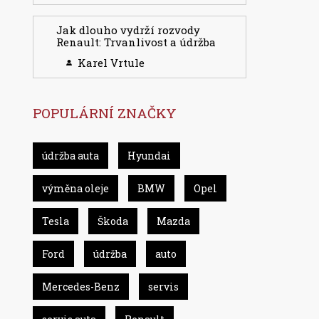
Jak dlouho vydrží rozvody
Renault: Trvanlivost a údržba
Karel Vrtule
POPULÁRNÍ ZNAČKY
údržba auta
Hyundai
výměna oleje
BMW
Opel
Tesla
Škoda
Mazda
Ford
údržba
auto
Mercedes-Benz
servis