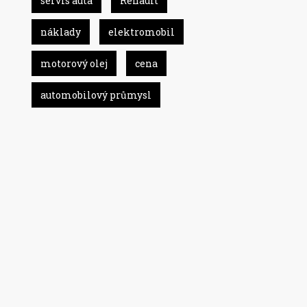
servis auta
Renault
náklady
elektromobil
motorový olej
cena
automobilový průmysl