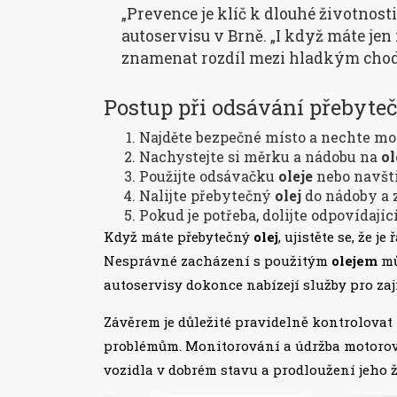
„Prevence je klíč k dlouhé životnost
autoservisu v Brně. „I když máte je
znamenat rozdíl mezi hladkým cho
Postup při odsávání přebyteč
Najděte bezpečné místo a nechte mo
Nachystejte si měrku a nádobu na
ol
Použijte odsávačku
oleje
nebo navšti
Nalijte přebytečný
olej
do nádoby a 
Pokud je potřeba, dolijte odpovídají
Když máte přebytečný
olej
, ujistěte se, že 
Nesprávné zacházení s použitým
olejem
mů
autoservisy dokonce nabízejí služby pro zaj
Závěrem je důležité pravidelně kontrolova
problémům. Monitorování a údržba motor
vozidla v dobrém stavu a prodloužení jeho ž