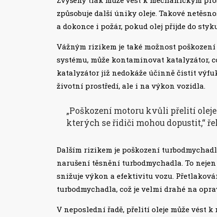
způsobuje další úniky oleje. Takové netěsn
a dokonce i požár, pokud olej přijde do sty
Vážným rizikem je také možnost poškození 
systému, může kontaminovat katalyzátor, c
katalyzátor již nedokáže účinně čistit výfu
životní prostředí, ale i na výkon vozidla.
„Poškození motoru kvůli přelití oleje
kterých se řidiči mohou dopustit,“ 
Dalším rizikem je poškození turbodmychadla
narušení těsnění turbodmychadla. To nejen
snižuje výkon a efektivitu vozu. Přetlakov
turbodmychadla, což je velmi drahé na opr
V neposlední řadě, přelití oleje může vést