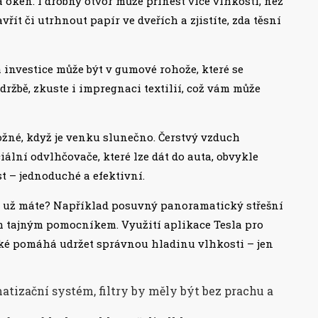
a oken. I drobný otvor může přinést více vlhkosti, než
vřít či utrhnout papír ve dveřích a zjistíte, zda těsní
 investice může být v gumové rohože, které se
držbě, zkuste i impregnaci textilií, což vám může
ožné, když je venku slunečno. Čerstvý vzduch
iální odvlhčovače, které lze dát do auta, obvykle
t – jednoduché a efektivní.
ré už máte? Například posuvný panoramatický střešní
ším tajným pomocníkem. Využití aplikace Tesla pro
aké pomáhá udržet správnou hladinu vlhkosti – jen
matizační systém, filtry by měly být bez prachu a