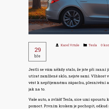
Karel Vrtule
Tesla
0 ko
29
bře
Jestli se vám někdy stalo, že jste při ranní 
utírat zamlžené sklo, nejste sami. Vlhkost 
vést k nepříjemnému zápachu, plesnivění a 
jak na to.
Vaše auto, a zvlášť Tesla, sice umí spoustu 
pomoct. Prvním krokem je pochopit, odkud s