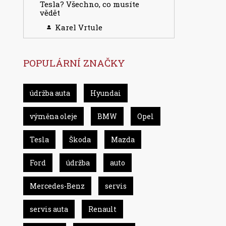
Tesla? Všechno, co musíte
vědět
Karel Vrtule
POPULÁRNÍ ZNAČKY
údržba auta
Hyundai
výměna oleje
BMW
Opel
Tesla
Škoda
Mazda
Ford
údržba
auto
Mercedes-Benz
servis
servis auta
Renault