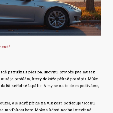
mentář
jízdě pstrušnili přes palubovku, protože jste museli
v autě je problém, který dokáže pěkně potrápit. Může
další neřádné lapálie. A my se na to dnes podíváme,
kouzel, ale když přijde na vlhkost, potřebuje trochu
e ta vlhkost bere. Možná kdosi nechal otevřené