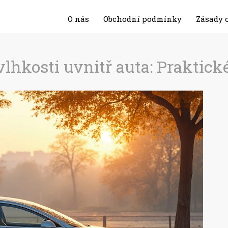
O nás
Obchodní podmínky
Zásady 
vlhkosti uvnitř auta: Praktick