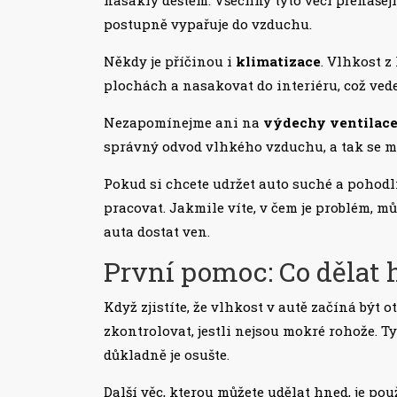
postupně vypařuje do vzduchu.
Někdy je příčinou i
klimatizace
. Vlhkost 
plochách a nasakovat do interiéru, což ved
Nezapomínejme ani na
výdechy ventilac
správný odvod vlhkého vzduchu, a tak se m
Pokud si chcete udržet auto suché a pohodln
pracovat. Jakmile víte, v čem je problém, m
auta dostat ven.
První pomoc: Co dělat
Když zjistíte, že vlhkost v autě začíná být 
zkontrolovat, jestli nejsou mokré rohože. T
důkladně je osušte.
Další věc, kterou můžete udělat hned, je pou