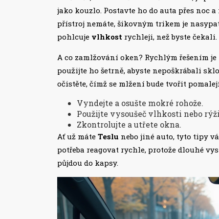
jako kouzlo. Postavte ho do auta přes noc a
přístroj nemáte, šikovným trikem je nasypat
pohlcuje
vlhkost
rychleji, než byste čekali.
A co zamlžování oken? Rychlým řešením je 
použijte ho šetrně, abyste nepoškrábali sklo
očistěte, čímž se mlžení bude tvořit pomaleji
Vyndejte a osušte mokré rohože.
Použijte vysoušeč vlhkosti nebo rýži
Zkontrolujte a utřete okna.
Ať už máte
Teslu
nebo jiné auto, tyto tipy v
potřeba reagovat rychle, protože dlouhé vy
půjdou do kapsy.