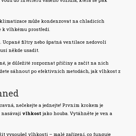
z klimatizace může kondenzovat na chladicích
e k vlhkému prostředí.
e
. Ucpané filtry nebo špatná ventilace nedovolí
usí někde usadit.
é, je důležité rozpoznat příčiny a začít na nich
ůžete sáhnout po efektivních metodách, jak vlhkost z
 hned
otravná, nečekejte a jednejte! Prvním krokem je
y nasávají
vlhkost
jako houba. Vytáhněte je ven a
žít vysoušeč vlhkosti – malé zařízení, co funguje