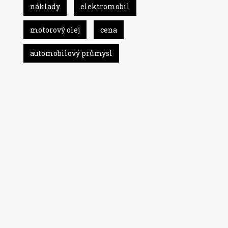
náklady
elektromobil
motorový olej
cena
automobilový průmysl