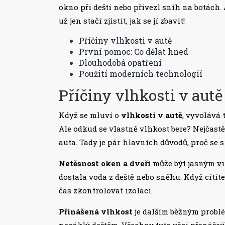
okno při dešti nebo přivezl sníh na botách.
už jen stačí zjistit, jak se jí zbavit!
Příčiny vlhkosti v autě
První pomoc: Co dělat hned
Dlouhodobá opatření
Použití moderních technologií
Příčiny vlhkosti v autě
Když se mluví o
vlhkosti v autě
, vyvolává
Ale odkud se vlastně vlhkost bere? Nejčast
auta. Tady je pár hlavních důvodů, proč se s
Netěsnost oken a dveří
může být jasným vin
dostala voda z deště nebo sněhu. Když cítíte
čas zkontrolovat izolaci.
Přinášená vlhkost
je dalším běžným problé
nasáklý deštěm. Všechny tyto věci přenášejí