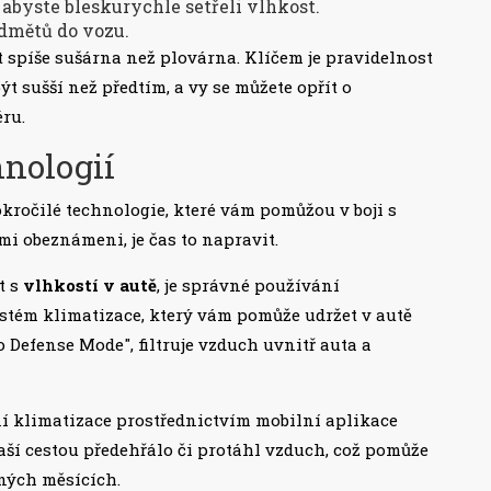
 abyste bleskurychle setřeli vlhkost.
dmětů do vozu.
t spíše sušárna než plovárna. Klíčem je pravidelnost
být sušší než předtím, a vy se můžete opřít o
éru.
nologií
okročilé technologie, které vám pomůžou v boji s
mi obeznámeni, je čas to napravit.
t s
vlhkostí v autě
, je správné používání
ystém klimatizace, který vám pomůže udržet v autě
o Defense Mode", filtruje vzduch uvnitř auta a
ní klimatizace prostřednictvím mobilní aplikace
vaší cestou předehřálo či protáhl vzduch, což pomůže
dných měsících.