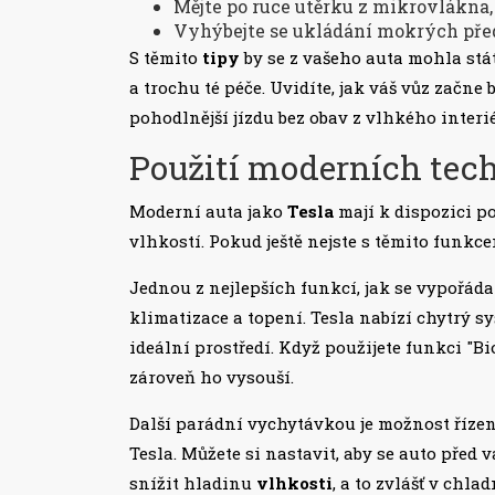
Mějte po ruce utěrku z mikrovlákna,
Vyhýbejte se ukládání mokrých pře
S těmito
tipy
by se z vašeho auta mohla stá
a trochu té péče. Uvidíte, jak váš vůz začne 
pohodlnější jízdu bez obav z vlhkého interi
Použití moderních tech
Moderní auta jako
Tesla
mají k dispozici p
vlhkostí. Pokud ještě nejste s těmito funkce
Jednou z nejlepších funkcí, jak se vypořáda
klimatizace a topení. Tesla nabízí chytrý s
ideální prostředí. Když použijete funkci "Bi
zároveň ho vysouší.
Další parádní vychytávkou je možnost říze
Tesla. Můžete si nastavit, aby se auto před 
snížit hladinu
vlhkosti
, a to zvlášť v chla