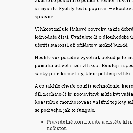
Zkuste se postarat o pořádné těsnění dveří 
si myslíte. Rychlý test s papírem – zkuste za
správně.
Vlhkost miluje látkové povrchy, takže dobrá
jednoduše čistí. Uvažujete-li o dlouhodobé ú
ušetřit starosti, až přijdete v mokré bundě.
Nechte vůz pořádně vyvětrat, pokud je to m
pomáhá udržet nižší vlhkost. Existují i spec
sáčky plné křemeliny, které pohlcují vlhkos
A co takhle chytře použít technologie, kte
díl, necháte-li jej pootevřený, může být va
kontrolu a monitorování vnitřní teploty t
se podívejte, jak to funguje.
Pravidelně kontrolujte a čistěte kli
nečistot.