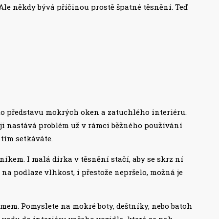
 Ale někdy bývá příčinou prostě špatné těsnění. Teď
 to představu mokrých oken a zatuchlého interiéru.
ěji nastává problém už v rámci běžného používání
 tím setkáváte.
íkem. I malá dírka v těsnění stačí, aby se skrz ní
 na podlaze vlhkost, i přestože nepršelo, možná je
mem. Pomyslete na mokré boty, deštníky, nebo batoh
 vodu do interiéru vašeho vozidla, která se pak