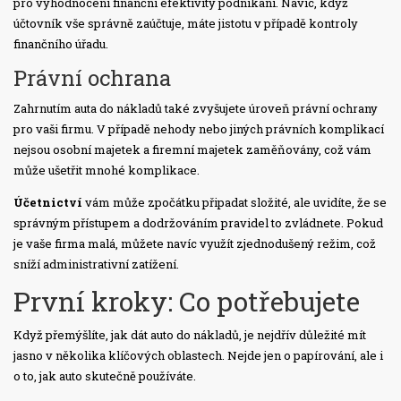
pro vyhodnocení finanční efektivity podnikání. Navíc, když
účtovník vše správně zaúčtuje, máte jistotu v případě kontroly
finančního úřadu.
Právní ochrana
Zahrnutím auta do nákladů také zvyšujete úroveň právní ochrany
pro vaši firmu. V případě nehody nebo jiných právních komplikací
nejsou osobní majetek a firemní majetek zaměňovány, což vám
může ušetřit mnohé komplikace.
Účetnictví
vám může zpočátku připadat složité, ale uvidíte, že se
správným přístupem a dodržováním pravidel to zvládnete. Pokud
je vaše firma malá, můžete navíc využít zjednodušený režim, což
sníží administrativní zatížení.
První kroky: Co potřebujete
Když přemýšlíte, jak dát auto do nákladů, je nejdřív důležité mít
jasno v několika klíčových oblastech. Nejde jen o papírování, ale i
o to, jak auto skutečně používáte.