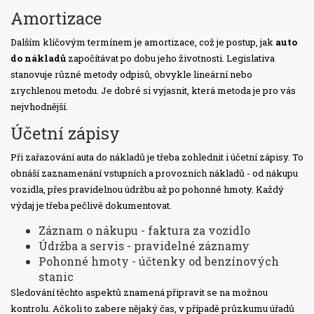
Amortizace
Dalším klíčovým termínem je amortizace, což je postup, jak
auto
do nákladů
započítávat po dobu jeho životnosti. Legislativa
stanovuje různé metody odpisů, obvykle lineární nebo
zrychlenou metodu. Je dobré si vyjasnit, která metoda je pro vás
nejvhodnější.
Účetní zápisy
Při zařazování auta do nákladů je třeba zohlednit i účetní zápisy. To
obnáší zaznamenání vstupních a provozních nákladů - od nákupu
vozidla, přes pravidelnou údržbu až po pohonné hmoty. Každý
výdaj je třeba pečlivě dokumentovat.
Záznam o nákupu - faktura za vozidlo
Údržba a servis - pravidelné záznamy
Pohonné hmoty - účtenky od benzínových
stanic
Sledování těchto aspektů znamená připravit se na možnou
kontrolu. Ačkoli to zabere nějaký čas, v případě průzkumu úřadů