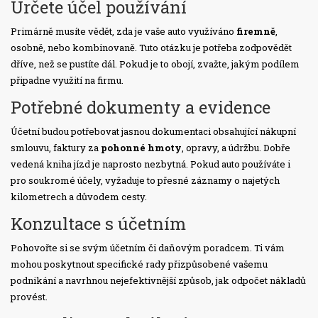
Určete účel používání
Primárně musíte vědět, zda je vaše auto využíváno
firemně
,
osobně, nebo kombinovaně. Tuto otázku je potřeba zodpovědět
dříve, než se pustíte dál. Pokud je to obojí, zvažte, jakým podílem
připadne využití na firmu.
Potřebné dokumenty a evidence
Účetní budou potřebovat jasnou dokumentaci obsahující nákupní
smlouvu, faktury za
pohonné hmoty
, opravy, a údržbu. Dobře
vedená kniha jízd je naprosto nezbytná. Pokud auto používáte i
pro soukromé účely, vyžaduje to přesné záznamy o najetých
kilometrech a důvodem cesty.
Konzultace s účetním
Pohovořte si se svým účetním či daňovým poradcem. Ti vám
mohou poskytnout specifické rady přizpůsobené vašemu
podnikání a navrhnou nejefektivnější způsob, jak odpočet nákladů
provést.