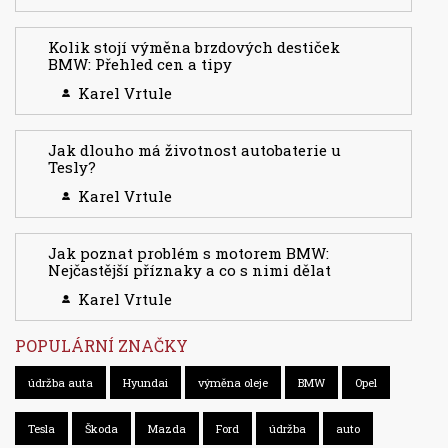
Kolik stojí výměna brzdových destiček
BMW: Přehled cen a tipy
Karel Vrtule
Jak dlouho má životnost autobaterie u
Tesly?
Karel Vrtule
Jak poznat problém s motorem BMW:
Nejčastější příznaky a co s nimi dělat
Karel Vrtule
POPULÁRNÍ ZNAČKY
údržba auta
Hyundai
výměna oleje
BMW
Opel
Tesla
Škoda
Mazda
Ford
údržba
auto