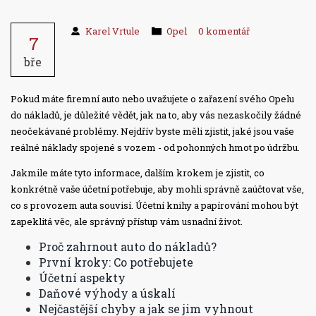
Karel Vrtule
Opel
0 komentář
7
bře
Pokud máte firemní auto nebo uvažujete o zařazení svého Opelu
do nákladů, je důležité vědět, jak na to, aby vás nezaskočily žádné
neočekávané problémy. Nejdřív byste měli zjistit, jaké jsou vaše
reálné náklady spojené s vozem - od pohonných hmot po údržbu.
Jakmile máte tyto informace, dalším krokem je zjistit, co
konkrétně vaše účetní potřebuje, aby mohli správně zaúčtovat vše,
co s provozem auta souvisí. Účetní knihy a papírování mohou být
zapeklitá věc, ale správný přístup vám usnadní život.
Proč zahrnout auto do nákladů?
První kroky: Co potřebujete
Účetní aspekty
Daňové výhody a úskalí
Nejčastější chyby a jak se jim vyhnout