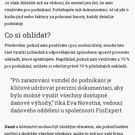
Je však důležité mít na vědomí, že nestačí jen říct, že auto
využíváte pro podnikání. Potřebujete mít dokumentaci. Ať už jde o
knihu jízd nebo faktury za pohonné hmoty, každý detail je
podstatný.
Co si ohlídat?
Především: pokud auto používáte i pro osobní účely, musíte tuto
část využití zohlednit a odpovídajícím způsobem upravit procento
nákladů, které uplatňujete. Například, pokud auto využíváte z 70 %
pro podnikání, můžete si odečíst právě 70 % příslušných nákladů.
"Při zařazování vozidel do podnikání je
klíčové udržovat precizní dokumentaci, aby
bylo možné využít všechny dostupné
daňové výhody," říká Eva Novotná, vedoucí
daňového oddělení u společnosti FinExpert.
Daně
a účetnictví mohou být složitým tématem, ale pokud budete
pečliví a dodržíte všechny předpisy, může to mít pro vaši firmu