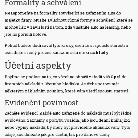
Formality a schválení
Nezapomeňte na formality související se zařazením auta do
majetku firmy. Musíte zvládnout různé formy a schválení, které se
mohou lišit v závislosti na tom, zda vlastníte auto na leasing, nebo
jste ho pořídili hotově.
Pokud budete dodržovat tyto kroky, ušetříte si spoustu starostí a
usnadníte si celý proces zařazení auta mezi
náklady
.
Účetní aspekty
Pojďme se podívat na to, co všechno obnáší zařadit váš
Opel
do
firemních nákladů z účetního hlediska. Je třeba porozumět
některým základním pojmům, které vám ušetří spoustu starostí.
Evidenční povinnost
Začněte evidencí. Každé auto zařazené do nákladů musí být řádně
evidováno. Záznamy o pohybu vozidla, jako jsou denní kniha jízd
nebo výpisy nákladů, by měly být pravidelně aktualizovány. Tyto
údaje jsou důležité jak pro účetní, tak pro daňové účely.