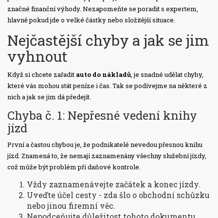
značné finanční výhody. Nezapomeňte se poradit s expertem,
hlavně pokud jde o velké částky nebo složitější situace.
Nejčastější chyby a jak se jim
vyhnout
Když si chcete zařadit
auto do nákladů
, je snadné udělat chyby,
které vás mohou stát peníze i čas. Tak se podívejme na některé z
nich a jak se jim dá předejít.
Chyba č. 1: Nepřesné vedení knihy
jízd
První a častou chybou je, že podnikatelé nevedou přesnou knihu
jízd. Znamená to, že nemají zaznamenány všechny služební jízdy,
což může být problém při daňové kontrole.
Vždy zaznamenávejte začátek a konec jízdy.
Uveďte účel cesty - zda šlo o obchodní schůzku
nebo jinou firemní věc.
Nepodceňujte důležitost tohoto dokumentu,