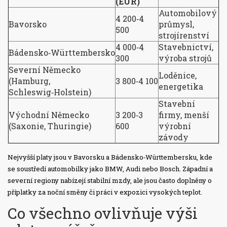
(EUR)
Automobilový
4 200‑4
Bavorsko
průmysl,
500
strojírenství
4 000‑4
Stavebnictví,
Bádensko‑Württembersko
300
výroba strojů
Severní Německo
Loděnice,
(Hamburg,
3 800‑4 100
energetika
Schleswig‑Holstein)
Stavební
Východní Německo
3 200‑3
firmy, menší
(Saxonie, Thuringie)
600
výrobní
závody
Nejvyšší platy jsou v Bavorsku a Bádensko‑Württembersku, kde
se soustředí automobilky jako BMW, Audi nebo Bosch. Západní a
severní regiony nabízejí stabilní mzdy, ale jsou často doplněny o
příplatky za noční směny či práci v expozici vysokých teplot.
Co všechno ovlivňuje výši