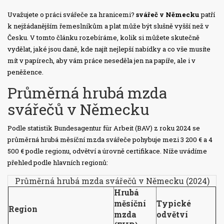
Uvažujete o práci svářeče za hranicemi?
svářeč v Německu
patří
k nejžádanějším řemeslníkům a plat může být slušně vyšší než v
Česku. V tomto článku rozebíráme, kolik si můžete skutečně
vydělat, jaké jsou daně, kde najít nejlepší nabídky a co vše musíte
mít v papírech, aby vám práce neseděla jen na papíře, ale i v
peněžence.
Průměrná hrubá mzda
svářečů v Německu
Podle statistik Bundesagentur für Arbeit (BAV) z roku 2024 se
průměrná hrubá měsíční mzda svářeče pohybuje mezi 3 200 € a 4
500 € podle regionu, odvětví a úrovně certifikace. Níže uvádíme
přehled podle hlavních regionů:
Průměrná hrubá mzda svářečů v Německu (2024)
Hrubá
měsíční
Typické
Region
mzda
odvětví