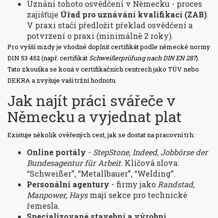
Uznání tohoto osvědčení v Německu - proces
zajišťuje
Úřad pro uznávání kvalifikací (ZAB)
.
V praxi stačí předložit překlad osvědčení a
potvrzení o praxi (minimálně 2 roky).
Pro vyšší mzdy je vhodné doplnit certifikát podle německé normy
DIN 53 452 (např. certifikát
Schweißerprüfung nach DIN EN 287
).
Tato zkouška se koná v certifikačních centrech jako TÜV nebo
DEKRA a zvyšuje vaši tržní hodnotu.
Jak najít práci svářeče v
Německu a vyjednat plat
Existuje několik ověřených cest, jak se dostat na pracovní trh:
Online portály
-
StepStone, Indeed, Jobbörse der
Bundesagentur für Arbeit
. Klíčová slova:
“Schweißer”, “Metallbauer”, “Welding”.
Personální agentury
- firmy jako
Randstad,
Manpower, Hays
mají sekce pro technické
řemesla.
Specializované stavební a výrobní