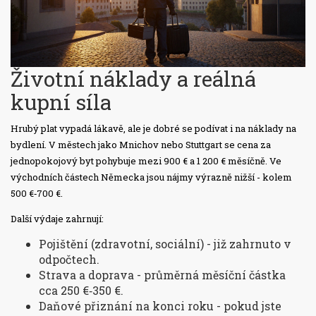
Životní náklady a reálná
kupní síla
Hrubý plat vypadá lákavě, ale je dobré se podívat i na náklady na
bydlení. V městech jako Mnichov nebo Stuttgart se cena za
jednopokojový byt pohybuje mezi 900 € a 1 200 € měsíčně. Ve
východních částech Německa jsou nájmy výrazně nižší - kolem
500 €‑700 €.
Další výdaje zahrnují:
Pojištění (zdravotní, sociální) - již zahrnuto v
odpočtech.
Strava a doprava - průměrná měsíční částka
cca 250 €‑350 €.
Daňové přiznání na konci roku - pokud jste