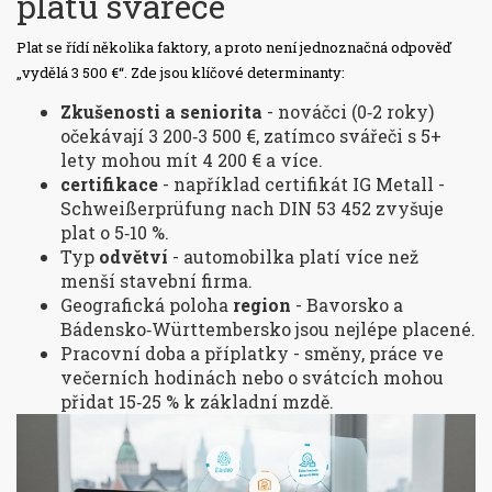
platu svářeče
Plat se řídí několika faktory, a proto není jednoznačná odpověď
„vydělá 3 500 €“. Zde jsou klíčové determinanty:
Zkušenosti a seniorita
- nováčci (0‑2 roky)
očekávají 3 200‑3 500 €, zatímco svářeči s 5+
lety mohou mít 4 200 € a více.
certifikace
- například certifikát
IG Metall -
Schweißerprüfung nach DIN 53 452
zvyšuje
plat o 5‑10 %.
Typ
odvětví
- automobilka platí více než
menší stavební firma.
Geografická poloha
region
- Bavorsko a
Bádensko‑Württembersko jsou nejlépe placené.
Pracovní doba a příplatky - směny, práce ve
večerních hodinách nebo o svátcích mohou
přidat 15‑25 % k základní mzdě.