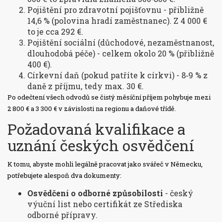
Pojištění pro zdravotní pojišťovnu - přibližně
14,6 % (polovina hradí zaměstnanec). Z 4 000 €
to je cca 292 €.
Pojištění sociální (důchodové, nezaměstnanost,
dlouhodobá péče) - celkem okolo 20 % (přibližně
400 €).
Církevní daň (pokud patříte k církvi) - 8‑9 % z
daně z příjmu, tedy max. 30 €.
Po odečtení všech odvodů se čistý měsíční příjem pohybuje mezi
2 800 € a 3 300 € v závislosti na regionu a daňové třídě.
Požadovaná kvalifikace a
uznání českých osvědčení
K tomu, abyste mohli legálně pracovat jako svářeč v Německu,
potřebujete alespoň dva dokumenty:
Osvědčení o odborné způsobilosti
- český
výuční list nebo certifikát ze Střediska
odborné přípravy.