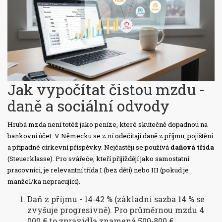
Jak vypočítat čistou mzdu -
daně a sociální odvody
Hrubá mzda není totéž jako peníze, které skutečně dopadnou na
bankovní účet. V Německu se z ní odečítají daně z příjmu, pojištění
a případné církevní příspěvky. Nejčastěji se používá
daňová třída
(Steuerklasse). Pro svářeče, kteří přijíždějí jako samostatní
pracovníci, je relevantní třída I (bez dětí) nebo III (pokud je
manžel/ka nepracující).
Daň z příjmu - 14‑42 % (základní sazba 14 % se
zvyšuje progresivně). Pro průměrnou mzdu 4
000 € to zpravidla znamená 500‑800 €.