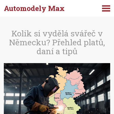
Automodely Max
Kolik si vydělá svářeč v
Německu? Přehled platů,
daní a tipů