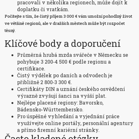
pracovali v několika regionech, může dojít k
doplatku či vratkám.
Počítejte s tím, že čistý příjem 3 000 € vám umožní pohodlný život
ve většině regionů, ale v dražších městech může být rozpočet
těsný.
Klíčové body a doporučení
Průměrná hrubá mzda svářeče v Německu se
pohybuje 3 200‑4 500 € podle regionu a
certifikace.
Čistý výdělek po daních a odvodech je
přibližně 2 800‑3 300 €.
Certifikáty DIN a uznání českého osvědčení
výrazně zvyšují šanci na vyšší plat.
Nejlépe placené regiony: Bavorsko,
Bádensko‑Württembersko.
Pro úspěšné vyhledání a vyjednání práce
využívejte online portály, personální agentury
a přímo firemní kariérní stránky.
Často kladené otázky