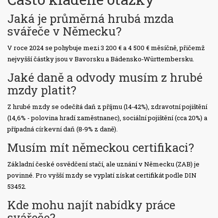
Jaká je průměrná hrubá mzda
svářeče v Německu?
V roce 2024 se pohybuje mezi 3 200 € a 4 500 € měsíčně, přičemž
nejvyšší částky jsou v Bavorsku a Bádensko‑Württembersku.
Jaké daně a odvody musím z hrubé
mzdy platit?
Z hrubé mzdy se odečítá daň z příjmu (14‑42%), zdravotní pojištění
(14,6% - polovina hradí zaměstnanec), sociální pojištění (cca 20%) a
případná církevní daň (8‑9% z daně).
Musím mít německou certifikaci?
Základní české osvědčení stačí, ale uznání v Německu (ZAB) je
povinné. Pro vyšší mzdy se vyplatí získat certifikát podle DIN
53452.
Kde mohu najít nabídky práce
svářeče?