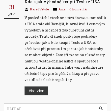
Kde a jak výhodně koupit Teslu z USA
31
Karel Vrtule
Auta
0 komentář
pro
V posledních letech se stává dovoz automobilů
z USA stále oblíbenější, hlavně kvůli cenovým
výhodám a možnosti zakoupit unikátní
modely. Tento článek poskytuje podrobný
průvodce, jak a kde koupit Teslu z USA, co
očekávat při procesu importu a jaké nástrahy
se mohou objevit. Zaměříme se na různé cesty
nákupu, včetně online aukcí a spolupráce s
importními firmami. Také vám nabídneme
užitečné tipy pro úspěšný nákup a přepravu
vozidla do České republiky.
ČÍST VÍCE