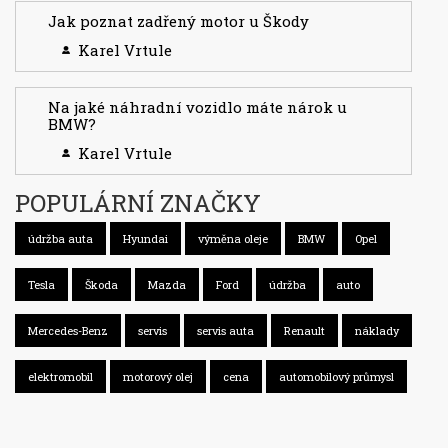
Jak poznat zadřený motor u Škody
Karel Vrtule
Na jaké náhradní vozidlo máte nárok u
BMW?
Karel Vrtule
POPULÁRNÍ ZNAČKY
údržba auta
Hyundai
výměna oleje
BMW
Opel
Tesla
Škoda
Mazda
Ford
údržba
auto
Mercedes-Benz
servis
servis auta
Renault
náklady
elektromobil
motorový olej
cena
automobilový průmysl