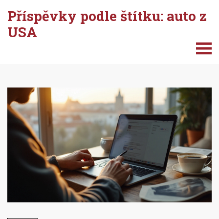
Příspěvky podle štítku: auto z
USA