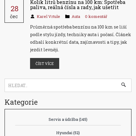
Kolik litrů benzínu na 100 km: Spotřeba
28
paliva, reálná čísla a rady, jak ušetřit
čec
Karel Vrtule
Auta
0 komentář
Průměrná spotřeba benzínu na 100 km se liší
podle stylu jízdy, techniky auta i počasí. Článek
odhalí konkrétní data, zajímavosti a tipy, jak
jezdit levněji.
ČÍST VÍCE
Kategorie
Servis a údržba
(145)
Hyundai
(52)