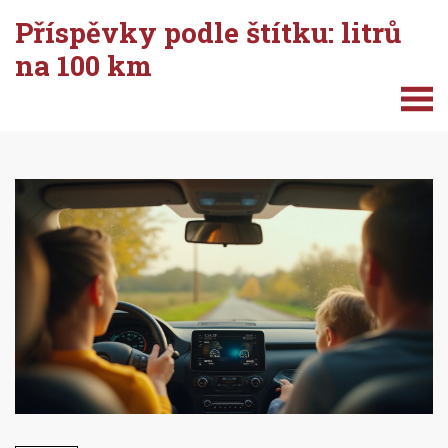
Příspěvky podle štítku: litrů
na 100 km