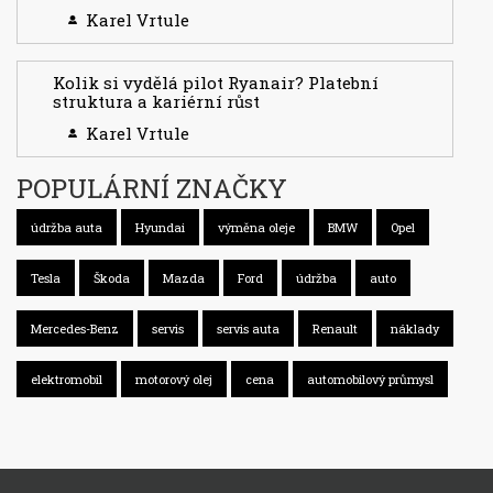
Karel Vrtule
Kolik si vydělá pilot Ryanair? Platební
struktura a kariérní růst
Karel Vrtule
POPULÁRNÍ ZNAČKY
údržba auta
Hyundai
výměna oleje
BMW
Opel
Tesla
Škoda
Mazda
Ford
údržba
auto
Mercedes-Benz
servis
servis auta
Renault
náklady
elektromobil
motorový olej
cena
automobilový průmysl