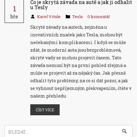
Co je skrytá závada na autě a jak ji odhalit
1
u Tesly
bře
Karel Vrtule
Tesla
0 komentář
Skryté závady na autech, zejména u
inovativních značek jako Tesla, mohou být
nečekanými komplikacemi. I když se může
zdát, že moderní auta jsou bezproblémová,
skryté vady se mohou projevit časem. Tato
závada nemusí být na první pohled zřejmá a
může se projevit až za nějaký čas. Jak přesně
odhalit tyto problémy, na co si dát pozor, a jak
se vyhnout nepříjemným překvapením, čtěte v
našem přehledu.
ČÍST VÍCE