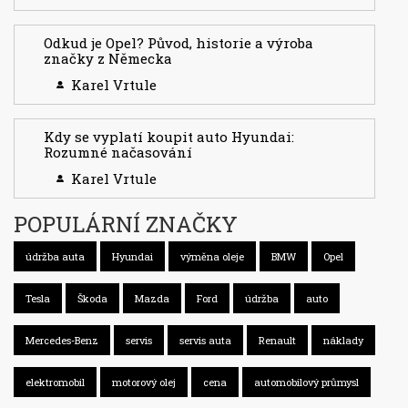
Odkud je Opel? Původ, historie a výroba
značky z Německa
Karel Vrtule
Kdy se vyplatí koupit auto Hyundai:
Rozumné načasování
Karel Vrtule
POPULÁRNÍ ZNAČKY
údržba auta
Hyundai
výměna oleje
BMW
Opel
Tesla
Škoda
Mazda
Ford
údržba
auto
Mercedes-Benz
servis
servis auta
Renault
náklady
elektromobil
motorový olej
cena
automobilový průmysl