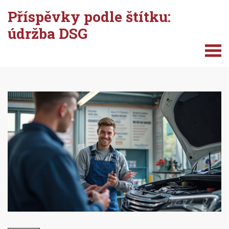
Příspěvky podle štítku:
údržba DSG