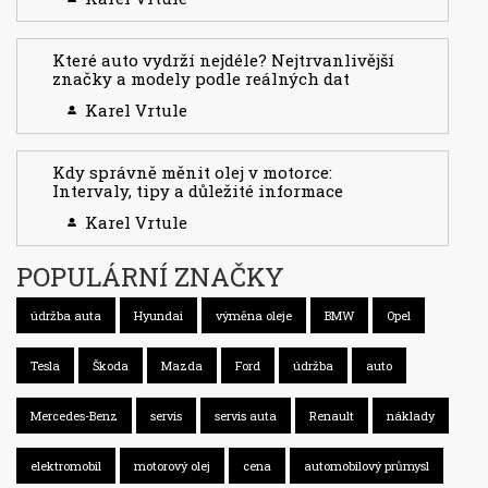
Které auto vydrží nejdéle? Nejtrvanlivější
značky a modely podle reálných dat
Karel Vrtule
Kdy správně měnit olej v motorce:
Intervaly, tipy a důležité informace
Karel Vrtule
POPULÁRNÍ ZNAČKY
údržba auta
Hyundai
výměna oleje
BMW
Opel
Tesla
Škoda
Mazda
Ford
údržba
auto
Mercedes-Benz
servis
servis auta
Renault
náklady
elektromobil
motorový olej
cena
automobilový průmysl