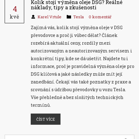
Kolik stojí výměna oleje DSG? Reálné
4
náklady, tipy a zkušenosti
kvě
Karel Vrtule
Tesla
0 komentář
Zajímá vás, kolik stojí výměna oleje v DSG
převodovce a proč ji vůbec dělat? Článek
rozebírá aktuální ceny, rozdíly mezi
autorizovaným a neautorizovaným servisem i
konkrétní tipy, kde se dá ušetřit. Najdete tu i
informace, proč je pravidelná výměna oleje pro
DSG klíčová a jaké následky může mít její
zanedbání. Čekají vás také poznatky z praxe a
srovnání s údržbou převodovky u vozu Tesla.
Vše přehledně a bez složitých technických
termínů.
ČÍST VÍCE