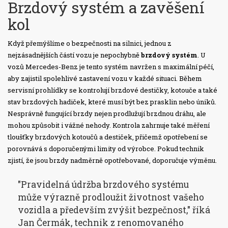
Brzdový systém a zavěšení
kol
Když přemýšlíme o bezpečnosti na silnici, jednou z
nejzásadnějších částí vozu je nepochybně
brzdový systém
. U
vozů Mercedes-Benz je tento systém navržen s maximální péčí,
aby zajistil spolehlivé zastavení vozu v každé situaci. Během
servisní prohlídky se kontrolují brzdové destičky, kotouče a také
stav brzdových hadiček, které musí být bez prasklin nebo úniků.
Nesprávně fungující brzdy nejen prodlužují brzdnou dráhu, ale
mohou způsobit i vážné nehody. Kontrola zahrnuje také měření
tloušťky brzdových kotoučů a destiček, přičemž opotřebení se
porovnává s doporučenými limity od výrobce. Pokud technik
zjistí, že jsou brzdy nadměrně opotřebované, doporučuje výměnu.
"Pravidelná údržba brzdového systému
může výrazně prodloužit životnost vašeho
vozidla a především zvýšit bezpečnost," říká
Jan Čermák, technik z renomovaného