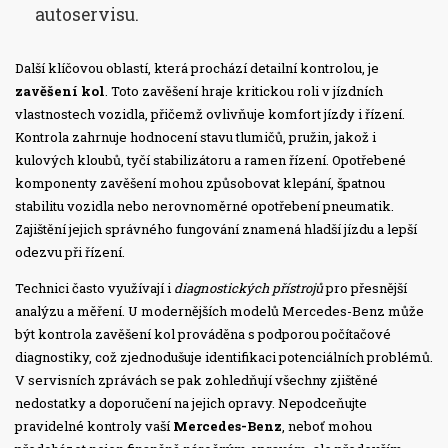
autoservisu.
Další klíčovou oblastí, která prochází detailní kontrolou, je
zavěšení kol
. Toto zavěšení hraje kritickou roli v jízdních
vlastnostech vozidla, přičemž ovlivňuje komfort jízdy i řízení.
Kontrola zahrnuje hodnocení stavu tlumičů, pružin, jakož i
kulových kloubů, tyčí stabilizátoru a ramen řízení. Opotřebené
komponenty zavěšení mohou způsobovat klepání, špatnou
stabilitu vozidla nebo nerovnoměrné opotřebení pneumatik.
Zajištění jejich správného fungování znamená hladší jízdu a lepší
odezvu při řízení.
Technici často využívají i
diagnostických přístrojů
pro přesnější
analýzu a měření. U modernějších modelů Mercedes-Benz může
být kontrola zavěšení kol prováděna s podporou počítačové
diagnostiky, což zjednodušuje identifikaci potenciálních problémů.
V servisních zprávách se pak zohledňují všechny zjištěné
nedostatky a doporučení na jejich opravy. Nepodceňujte
pravidelné kontroly vaší
Mercedes-Benz
, neboť mohou