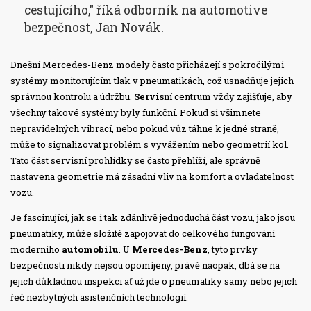
cestujícího," říká odborník na automotive
bezpečnost, Jan Novák.
Dnešní Mercedes-Benz modely často přicházejí s pokročilými
systémy monitorujícím tlak v pneumatikách, což usnadňuje jejich
správnou kontrolu a údržbu.
Servis
ní centrum vždy zajišťuje, aby
všechny takové systémy byly funkční. Pokud si všimnete
nepravidelných vibrací, nebo pokud vůz táhne k jedné straně,
může to signalizovat problém s vyvážením nebo geometrií kol.
Tato část servisní prohlídky se často přehlíží, ale správně
nastavena geometrie má zásadní vliv na komfort a ovladatelnost
vozu.
Je fascinující, jak se i tak zdánlivě jednoduchá část vozu, jako jsou
pneumatiky, může složitě zapojovat do celkového fungování
moderního
automobilu
. U
Mercedes-Benz
, tyto prvky
bezpečnosti nikdy nejsou opomíjeny, právě naopak, dbá se na
jejich důkladnou inspekci ať už jde o pneumatiky samy nebo jejich
řeč nezbytných asistenčních technologií.