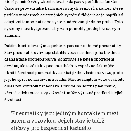
které je nutné vždy zkontrolovat, zda jsou v pořádku a funkční.
Často se provádí také kalibrace různých senzorů a kamer, které
patří do moderních asistenčních systémů řidiče jako je například
adaptivní tempomat nebo systém udržování jízdního pruhu. Tyto
systémy musí být přesné, aby vám pomohly předejít krizovým
situacím.
Dalším kontrolovaným aspektem jsou samozřejmě pneumatiky.
Stav pneumatik ovlivňuje stabilitu vozu na silnici, jeho brzdnou
dráhu a také spotřebu paliva. Kontroluje se nejen opotřebení
dezénu, ale také tlak v pneumatikách. Nesprávný tlak může
zkrátit životnost pneumatiky a snížit jízdní vlastnosti vozu, proto
je jeho správné nastavení zásadní. Mnoho majitelů vozů však tuto
důležitou kontrolu zanedbává. Pravidelná údržba pneumatik,
včetně jejich rotace a vyvažování, může výrazně prodloužit jejich
životnost.
"Pneumatiky jsou jediným kontaktem mezi
autem a vozovkou. Jejich stav je tudíž
klíčový pro bezpečnost každého