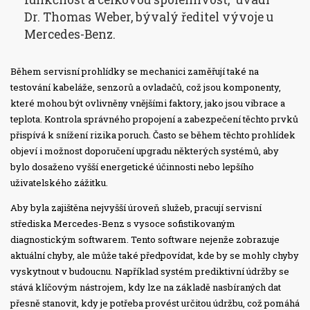
Dr. Thomas Weber, bývalý ředitel vývoje u
Mercedes-Benz.
Během servisní prohlídky se mechanici zaměřují také na
testování kabeláže, senzorů a ovladačů, což jsou komponenty,
které mohou být ovlivněny vnějšími faktory, jako jsou vibrace a
teplota. Kontrola správného propojení a zabezpečení těchto prvků
přispívá k snížení rizika poruch. Často se během těchto prohlídek
objeví i možnost doporučení upgradu některých systémů, aby
bylo dosaženo vyšší energetické účinnosti nebo lepšího
uživatelského zážitku.
Aby byla zajištěna nejvyšší úroveň služeb, pracují servisní
střediska Mercedes-Benz s vysoce sofistikovaným
diagnostickým softwarem. Tento software nejenže zobrazuje
aktuální chyby, ale může také předpovídat, kde by se mohly chyby
vyskytnout v budoucnu. Například systém prediktivní údržby se
stává klíčovým nástrojem, kdy lze na základě nasbíraných dat
přesně stanovit, kdy je potřeba provést určitou údržbu, což pomáhá