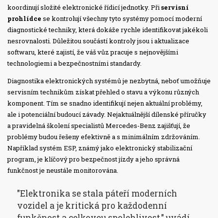
koordinují složité elektronické řídicí jednotky. Při
servisní
prohlídce
se kontrolují všechny tyto systémy pomocí moderní
diagnostické techniky, která dokáže rychle identifikovat jakékoli
nesrovnalosti. Důležitou součástí kontroly jsou i aktualizace
softwaru, které zajistí, že váš vůz pracuje s nejnovějšími
technologiemi a bezpečnostními standardy.
Diagnostika elektronických systémů je nezbytná, neboť umožňuje
servisním technikům získat přehled o stavu a výkonu různých
komponent. Tím se snadno identifikují nejen aktuální problémy,
ale i potenciální budoucí závady. Nejaktuálnější dílenské příručky
a pravidelná školení specialistů Mercedes-Benz zajišťují, že
problémy budou řešeny efektivně a s minimálním zdržováním.
Například systém ESP, známý jako elektronický stabilizační
program, je klíčový pro bezpečnost jízdy a jeho správná
funkčnost je neustále monitorována.
"Elektronika se stala páteří moderních
vozidel a je kritická pro každodenní
funkčnost a celkovou spolehlivost," uvádí