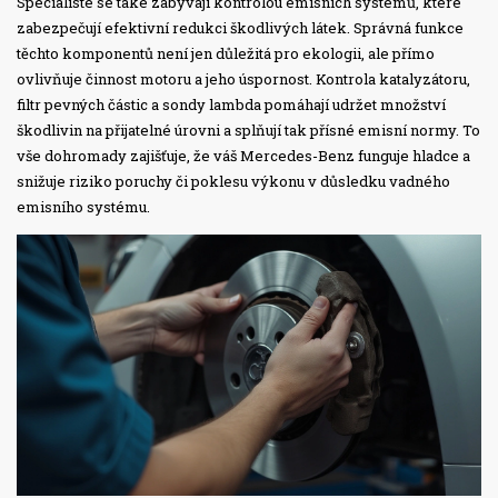
Specialisté se také zabývají kontrolou emisních systémů, které
zabezpečují efektivní redukci škodlivých látek. Správná funkce
těchto komponentů není jen důležitá pro ekologii, ale přímo
ovlivňuje činnost motoru a jeho úspornost. Kontrola katalyzátoru,
filtr pevných částic a sondy lambda pomáhají udržet množství
škodlivin na přijatelné úrovni a splňují tak přísné emisní normy. To
vše dohromady zajišťuje, že váš Mercedes-Benz funguje hladce a
snižuje riziko poruchy či poklesu výkonu v důsledku vadného
emisního systému.