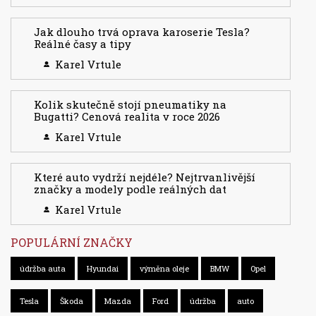
Jak dlouho trvá oprava karoserie Tesla?
Reálné časy a tipy
Karel Vrtule
Kolik skutečně stojí pneumatiky na
Bugatti? Cenová realita v roce 2026
Karel Vrtule
Které auto vydrží nejdéle? Nejtrvanlivější
značky a modely podle reálných dat
Karel Vrtule
POPULÁRNÍ ZNAČKY
údržba auta
Hyundai
výměna oleje
BMW
Opel
Tesla
Škoda
Mazda
Ford
údržba
auto