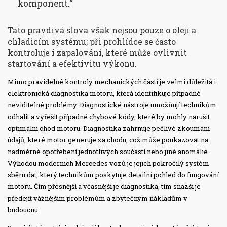
komponent.“
Tato pravdivá slova však nejsou pouze o oleji a
chladicím systému; při prohlídce se často
kontroluje i zapalování, které může ovlivnit
startování a efektivitu výkonu.
Mimo pravidelné kontroly mechanických částí je velmi důležitá i
elektronická diagnostika motoru, která identifikuje případné
neviditelné problémy. Diagnostické nástroje umožňují technikům
odhalit a vyřešit případné chybové kódy, které by mohly narušit
optimální chod motoru. Diagnostika zahrnuje pečlivé zkoumání
údajů, které motor generuje za chodu, což může poukazovat na
nadměrné opotřebení jednotlivých součástí nebo jiné anomálie.
Výhodou moderních Mercedes vozů je jejich pokročilý systém
sběru dat, který technikům poskytuje detailní pohled do fungování
motoru. Čím přesnější a včasnější je diagnostika, tím snazší je
předejít vážnějším problémům a zbytečným nákladům v
budoucnu.