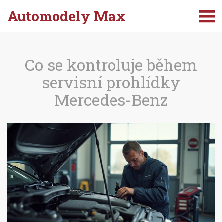
Automodely Max
Co se kontroluje během
servisní prohlídky
Mercedes-Benz