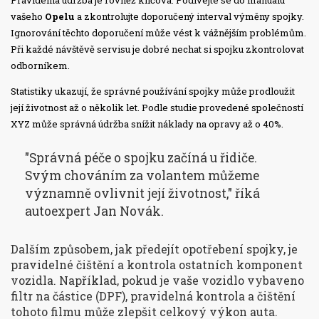
Pravidelná údržba je rovněž klíčová. Podívejte se do manuálu
vašeho
Opelu
a zkontrolujte doporučený interval výměny spojky.
Ignorování těchto doporučení může vést k vážnějším problémům.
Při každé návštěvě servisu je dobré nechat si spojku zkontrolovat
odborníkem.
Statistiky ukazují, že správné používání spojky může prodloužit
její životnost až o několik let. Podle studie provedené společností
XYZ může správná údržba snížit náklady na opravy až o 40%.
"Správná péče o spojku začíná u řidiče.
Svým chováním za volantem můžeme
významně ovlivnit její životnost," říká
autoexpert Jan Novák.
Dalším způsobem, jak předejít opotřebení spojky, je
pravidelné čištění a kontrola ostatních komponent
vozidla. Například, pokud je vaše vozidlo vybaveno
filtr na částice (DPF), pravidelná kontrola a čištění
tohoto filmu může zlepšit celkový výkon auta.