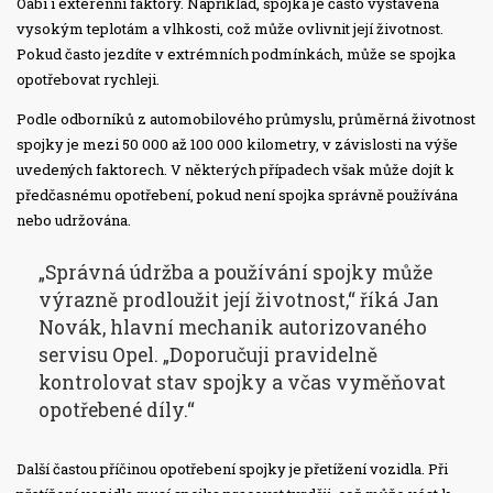
Oábí i exterénní faktory. Například, spojka je často vystavena
vysokým teplotám a vlhkosti, což může ovlivnit její životnost.
Pokud často jezdíte v extrémních podmínkách, může se spojka
opotřebovat rychleji.
Podle odborníků z automobilového průmyslu, průměrná životnost
spojky je mezi 50 000 až 100 000 kilometry, v závislosti na výše
uvedených faktorech. V některých případech však může dojít k
předčasnému opotřebení, pokud není spojka správně používána
nebo udržována.
„Správná údržba a používání spojky může
výrazně prodloužit její životnost,“ říká Jan
Novák, hlavní mechanik autorizovaného
servisu Opel. „Doporučuji pravidelně
kontrolovat stav spojky a včas vyměňovat
opotřebené díly.“
Další častou příčinou opotřebení spojky je přetížení vozidla. Při