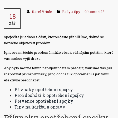
Karel Vrtule
Rady a tipy
0 komentář
18
zář
Spoječka je jednou z částí, kterou často přehlížíme, dokud se
nezačne objevovat problém.
Ignorovaní těchto problémů může vést k vážnějším potížím, které
vás mohou vyjít draze.
Aby bylo možné těmto nepříjemnostem předejít, naučíme vás, jak
rozpoznat první příznaky, proč dochází k opotřebení a jak tomu
efektivně předcházet.
Příznaky opotřebení spojky
Proč dochází k opotřebení spojky
Prevence opotřebení spojky
Tipy na údržbu a opravy
Příznaky opotřebení spojky