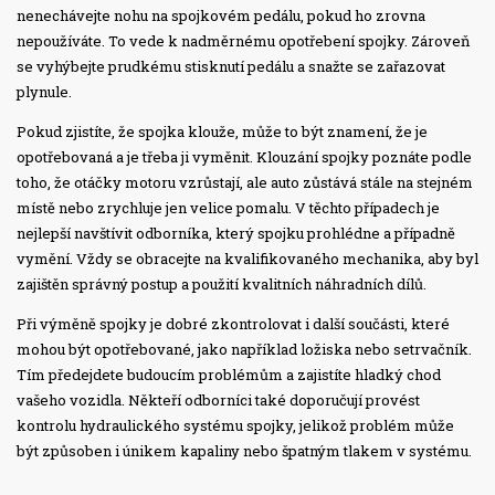
nenechávejte nohu na spojkovém pedálu, pokud ho zrovna
nepoužíváte. To vede k nadměrnému opotřebení spojky. Zároveň
se vyhýbejte prudkému stisknutí pedálu a snažte se zařazovat
plynule.
Pokud zjistíte, že spojka klouže, může to být znamení, že je
opotřebovaná a je třeba ji vyměnit. Klouzání spojky poznáte podle
toho, že otáčky motoru vzrůstají, ale auto zůstává stále na stejném
místě nebo zrychluje jen velice pomalu. V těchto případech je
nejlepší navštívit odborníka, který spojku prohlédne a případně
vymění. Vždy se obracejte na kvalifikovaného mechanika, aby byl
zajištěn správný postup a použití kvalitních náhradních dílů.
Při výměně spojky je dobré zkontrolovat i další součásti, které
mohou být opotřebované, jako například ložiska nebo setrvačník.
Tím předejdete budoucím problémům a zajistíte hladký chod
vašeho vozidla. Někteří odborníci také doporučují provést
kontrolu hydraulického systému spojky, jelikož problém může
být způsoben i únikem kapaliny nebo špatným tlakem v systému.