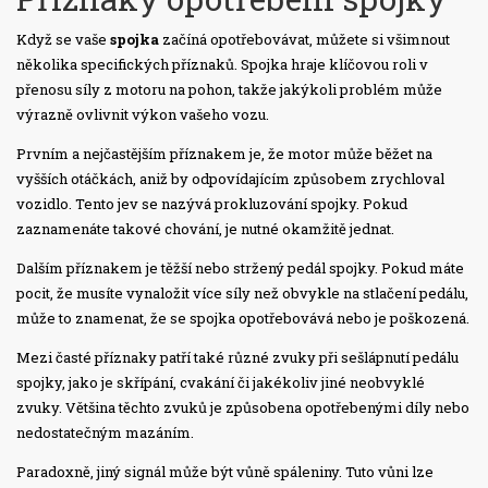
Když se vaše
spojka
začíná opotřebovávat, můžete si všimnout
několika specifických příznaků. Spojka hraje klíčovou roli v
přenosu síly z motoru na pohon, takže jakýkoli problém může
výrazně ovlivnit výkon vašeho vozu.
Prvním a nejčastějším příznakem je, že motor může běžet na
vyšších otáčkách, aniž by odpovídajícím způsobem zrychloval
vozidlo. Tento jev se nazývá prokluzování spojky. Pokud
zaznamenáte takové chování, je nutné okamžitě jednat.
Dalším příznakem je těžší nebo stržený pedál spojky. Pokud máte
pocit, že musíte vynaložit více síly než obvykle na stlačení pedálu,
může to znamenat, že se spojka opotřebovává nebo je poškozená.
Mezi časté příznaky patří také různé zvuky při sešlápnutí pedálu
spojky, jako je skřípání, cvakání či jakékoliv jiné neobvyklé
zvuky. Většina těchto zvuků je způsobena opotřebenými díly nebo
nedostatečným mazáním.
Paradoxně, jiný signál může být vůně spáleniny. Tuto vůni lze