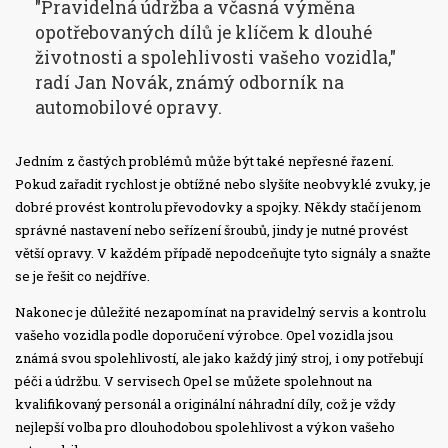
"Pravidelná údržba a včasná výměna
opotřebovaných dílů je klíčem k dlouhé
životnosti a spolehlivosti vašeho vozidla,"
radí Jan Novák, známý odborník na
automobilové opravy.
Jedním z častých problémů může být také nepřesné řazení.
Pokud zařadit rychlost je obtížné nebo slyšíte neobvyklé zvuky, je
dobré provést kontrolu převodovky a spojky. Někdy stačí jenom
správné nastavení nebo seřízení šroubů, jindy je nutné provést
větší opravy. V každém případě nepodceňujte tyto signály a snažte
se je řešit co nejdříve.
Nakonec je důležité nezapomínat na pravidelný servis a kontrolu
vašeho vozidla podle doporučení výrobce. Opel vozidla jsou
známá svou spolehlivostí, ale jako každý jiný stroj, i ony potřebují
péči a údržbu. V servisech Opel se můžete spolehnout na
kvalifikovaný personál a originální náhradní díly, což je vždy
nejlepší volba pro dlouhodobou spolehlivost a výkon vašeho