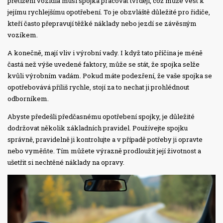
přetížení vozidla musí spojka pracovat tvrději, což může vést k
jejímu rychlejšímu opotřebení. To je obzvláště důležité pro řidiče,
kteří často přepravují těžké náklady nebo jezdí se závěsným
vozíkem.
A konečně, mají vliv i výrobní vady. I když tato příčina je méně
častá než výše uvedené faktory, může se stát, že spojka selže
kvůli výrobním vadám. Pokud máte podezření, že vaše spojka se
opotřebovává příliš rychle, stojí za to nechat ji prohlédnout
odborníkem.
Abyste předešli předčasnému opotřebení spojky, je důležité
dodržovat několik základních pravidel. Používejte spojku
správně, pravidelně ji kontrolujte a v případě potřeby ji opravte
nebo vyměňte. Tím můžete výrazně prodloužit její životnost a
ušetřit si nechtěné náklady na opravy.