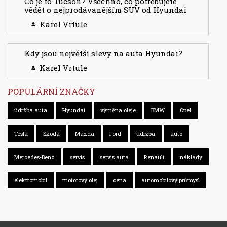
Co je to Tucson? Všechno, co potřebujete
vědět o nejprodávanějším SUV od Hyundai
Karel Vrtule
Kdy jsou největší slevy na auta Hyundai?
Karel Vrtule
POPULÁRNÍ ZNAČKY
údržba auta
Hyundai
výměna oleje
BMW
Opel
Tesla
Škoda
Mazda
Ford
údržba
auto
Mercedes-Benz
servis
servis auta
Renault
náklady
elektromobil
motorový olej
cena
automobilový průmysl