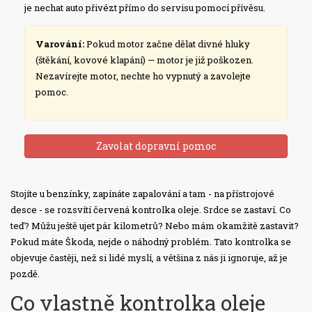
je nechat auto přivézt přímo do servisu pomocí přívěsu.
Varování:
Pokud motor začne dělat divné hluky
(štěkání, kovové klapání) — motor je již poškozen.
Nezavírejte motor, nechte ho vypnutý a zavolejte
pomoc.
Zavolat dopravní pomoc
Stojíte u benzínky, zapínáte zapalování a tam - na přístrojové
desce - se rozsvítí červená kontrolka oleje. Srdce se zastaví. Co
teď? Můžu ještě ujet pár kilometrů? Nebo mám okamžitě zastavit?
Pokud máte Škoda, nejde o náhodný problém. Tato kontrolka se
objevuje častěji, než si lidé myslí, a většina z nás ji ignoruje, až je
pozdě.
Co vlastně kontrolka oleje