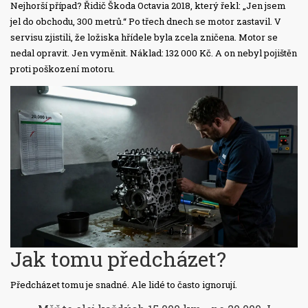
Nejhorší případ? Řidič Škoda Octavia 2018, který řekl: „Jen jsem
jel do obchodu, 300 metrů.“ Po třech dnech se motor zastavil. V
servisu zjistili, že ložiska hřídele byla zcela zničena. Motor se
nedal opravit. Jen vyměnit. Náklad: 132 000 Kč. A on nebyl pojištěn
proti poškození motoru.
Jak tomu předcházet?
Předcházet tomu je snadné. Ale lidé to často ignorují.