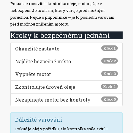
Pokud se rozsvítila kontrolka oleje, motor již je v
nebezpečí. Je to alarm, který varuje před možným
poruchou. Nejde o připomínku — je to poslední varování
před možnou zničením motoru.
Kroky k bezpečnému jednání
Okamžitě zastavte
Krok 1
Najděte bezpečné místo
Krok 2
Vypněte motor
Krok 3
Zkontrolujte úroveň oleje
Krok 4
Nezapínejte motor bez kontroly
Krok 5
Důležité varování
Pokud je olej v pořádku, ale kontrolka stále svítí —