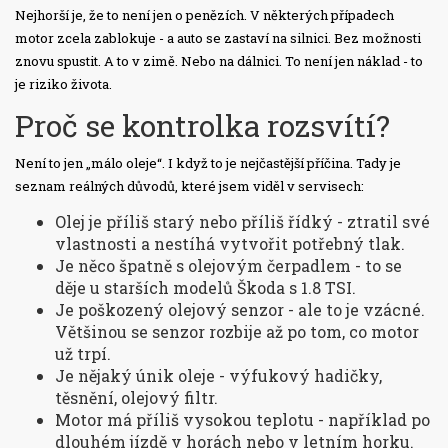
Nejhorší je, že to není jen o penězích. V některých případech
motor zcela zablokuje - a auto se zastaví na silnici. Bez možnosti
znovu spustit. A to v zimě. Nebo na dálnici. To není jen náklad - to
je riziko života.
Proč se kontrolka rozsvítí?
Není to jen „málo oleje“. I když to je nejčastější příčina. Tady je
seznam reálných důvodů, které jsem viděl v servisech:
Olej je příliš starý nebo příliš řídký - ztratil své
vlastnosti a nestíhá vytvořit potřebný tlak.
Je něco špatně s olejovým čerpadlem - to se
děje u starších modelů Škoda s 1.8 TSI.
Je poškozený olejový senzor - ale to je vzácné.
Většinou se senzor rozbije až po tom, co motor
už trpí.
Je nějaký únik oleje - výfukový hadičky,
těsnění, olejový filtr.
Motor má příliš vysokou teplotu - například po
dlouhém jízdě v horách nebo v letním horku.