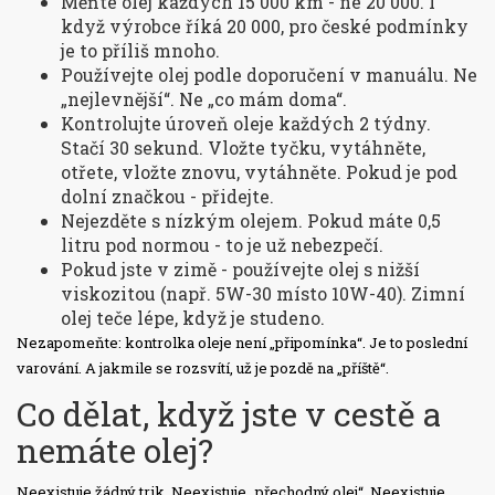
Měňte olej každých 15 000 km - ne 20 000. I
když výrobce říká 20 000, pro české podmínky
je to příliš mnoho.
Používejte olej podle doporučení v manuálu. Ne
„nejlevnější“. Ne „co mám doma“.
Kontrolujte úroveň oleje každých 2 týdny.
Stačí 30 sekund. Vložte tyčku, vytáhněte,
otřete, vložte znovu, vytáhněte. Pokud je pod
dolní značkou - přidejte.
Nejezděte s nízkým olejem. Pokud máte 0,5
litru pod normou - to je už nebezpečí.
Pokud jste v zimě - používejte olej s nižší
viskozitou (např. 5W-30 místo 10W-40). Zimní
olej teče lépe, když je studeno.
Nezapomeňte: kontrolka oleje není „připomínka“. Je to poslední
varování. A jakmile se rozsvítí, už je pozdě na „příště“.
Co dělat, když jste v cestě a
nemáte olej?
Neexistuje žádný trik. Neexistuje „přechodný olej“. Neexistuje