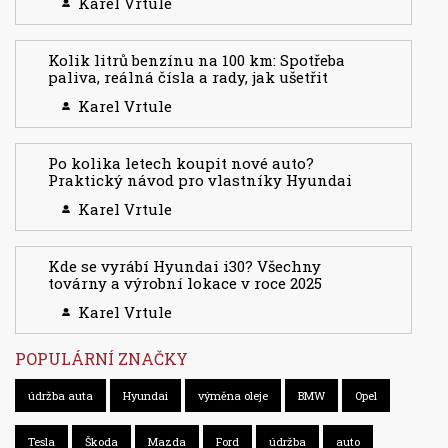
Karel Vrtule
Kolik litrů benzínu na 100 km: Spotřeba
paliva, reálná čísla a rady, jak ušetřit
Karel Vrtule
Po kolika letech koupit nové auto?
Praktický návod pro vlastníky Hyundai
Karel Vrtule
Kde se vyrábí Hyundai i30? Všechny
továrny a výrobní lokace v roce 2025
Karel Vrtule
POPULÁRNÍ ZNAČKY
údržba auta
Hyundai
výměna oleje
BMW
Opel
Tesla
Škoda
Mazda
Ford
údržba
auto