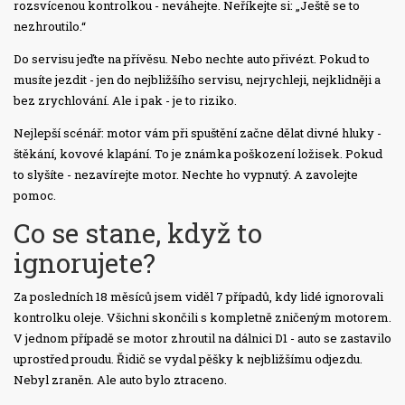
rozsvícenou kontrolkou - neváhejte. Neříkejte si: „Ještě se to
nezhroutilo.“
Do servisu jeďte na přívěsu. Nebo nechte auto přivézt. Pokud to
musíte jezdit - jen do nejbližšího servisu, nejrychleji, nejklidněji a
bez zrychlování. Ale i pak - je to riziko.
Nejlepší scénář: motor vám při spuštění začne dělat divné hluky -
štěkání, kovové klapání. To je známka poškození ložisek. Pokud
to slyšíte - nezavírejte motor. Nechte ho vypnutý. A zavolejte
pomoc.
Co se stane, když to
ignorujete?
Za posledních 18 měsíců jsem viděl 7 případů, kdy lidé ignorovali
kontrolku oleje. Všichni skončili s kompletně zničeným motorem.
V jednom případě se motor zhroutil na dálnici D1 - auto se zastavilo
uprostřed proudu. Řidič se vydal pěšky k nejbližšímu odjezdu.
Nebyl zraněn. Ale auto bylo ztraceno.