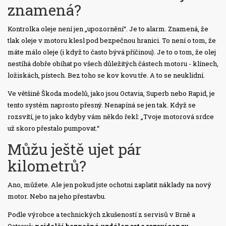
znamená?
Kontrolka oleje není jen „upozornění“. Je to alarm. Znamená, že
tlak oleje v motoru klesl pod bezpečnou hranici. To není o tom, že
máte málo oleje (i když to často bývá příčinou). Je to o tom, že olej
nestíhá dobře obíhat po všech důležitých částech motoru - klínech,
ložiskách, pístech. Bez toho se kov kovu tře. A to se neuklidní.
Ve většině Škoda modelů, jako jsou Octavia, Superb nebo Rapid, je
tento systém naprosto přesný. Nenapíná se jen tak. Když se
rozsvítí, je to jako kdyby vám někdo řekl: „Tvoje motorová srdce
už skoro přestalo pumpovat.“
Můžu ještě ujet pár
kilometrů?
Ano, můžete. Ale jen pokud jste ochotni zaplatit náklady na nový
motor. Nebo na jeho přestavbu.
Podle výrobce a technických zkušeností z servisů v Brně a