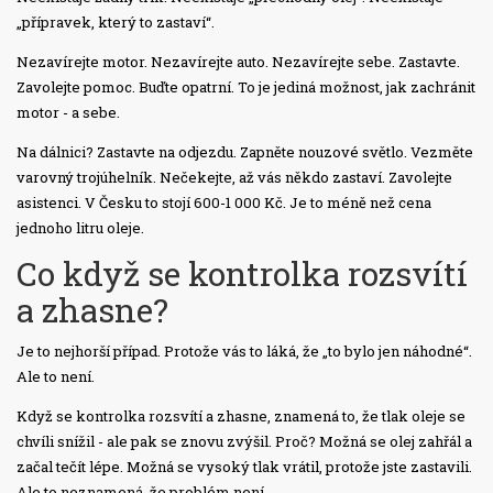
„přípravek, který to zastaví“.
Nezavírejte motor. Nezavírejte auto. Nezavírejte sebe. Zastavte.
Zavolejte pomoc. Buďte opatrní. To je jediná možnost, jak zachránit
motor - a sebe.
Na dálnici? Zastavte na odjezdu. Zapněte nouzové světlo. Vezměte
varovný trojúhelník. Nečekejte, až vás někdo zastaví. Zavolejte
asistenci. V Česku to stojí 600-1 000 Kč. Je to méně než cena
jednoho litru oleje.
Co když se kontrolka rozsvítí
a zhasne?
Je to nejhorší případ. Protože vás to láká, že „to bylo jen náhodné“.
Ale to není.
Když se kontrolka rozsvítí a zhasne, znamená to, že tlak oleje se
chvíli snížil - ale pak se znovu zvýšil. Proč? Možná se olej zahřál a
začal tečít lépe. Možná se vysoký tlak vrátil, protože jste zastavili.
Ale to neznamená, že problém není.