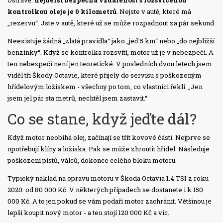
Ostravě:
nejdelší bezpečná vzdálenost s rozsvícenou
kontrolkou oleje je 0 kilometrů
. Nejste v autě, které má
„rezervu“. Jste v autě, které už se může rozpadnout za pár sekund.
Neexistuje žádná „zlatá pravidla“ jako „jeď 5 km“ nebo „do nejbližší
benzínky“. Když se kontrolka rozsvítí, motor už je v nebezpečí. A
ten nebezpečí není jen teoretické. V posledních dvou letech jsem
viděl tři Škody Octavie, které přijely do servisu s poškozeným
hřídelovým ložiskem - všechny po tom, co vlastníci řekli: „Jen
jsem jel pár sta metrů, nechtěl jsem zastavit.“
Co se stane, když jeďte dál?
Když motor neobíhá olej, začínají se třít kovové části. Nejprve se
opotřebují klíny a ložiska. Pak se může zhroutit hřídel. Následuje
poškození pístů, válců, dokonce celého bloku motoru.
Typický náklad na opravu motoru v Škoda Octavia 1.4 TSI z roku
2020: od 80 000 Kč. V některých případech se dostanete i k 150
000 Kč. A to jen pokud se vám podaří motor zachránit. Většinou je
lepší koupit nový motor - a ten stojí 120 000 Kč a víc.