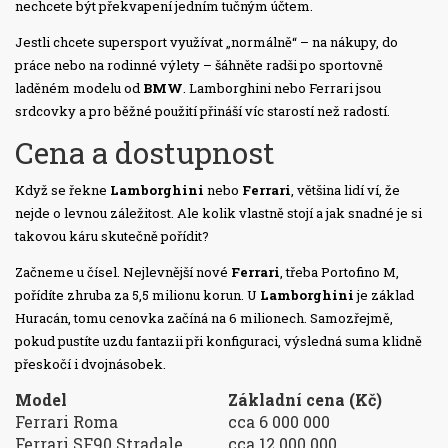
nechcete být překvapení jedním tučným účtem.
Jestli chcete supersport využívat „normálně“ – na nákupy, do
práce nebo na rodinné výlety – šáhněte radši po sportovně
laděném modelu od
BMW
. Lamborghini nebo Ferrari jsou
srdcovky a pro běžné použití přináší víc starostí než radostí.
Cena a dostupnost
Když se řekne
Lamborghini
nebo
Ferrari
, většina lidí ví, že
nejde o levnou záležitost. Ale kolik vlastně stojí a jak snadné je si
takovou káru skutečně pořídit?
Začneme u čísel. Nejlevnější nové
Ferrari
, třeba Portofino M,
pořídíte zhruba za 5,5 milionu korun. U
Lamborghini
je základ
Huracán, tomu cenovka začíná na 6 milionech. Samozřejmě,
pokud pustíte uzdu fantazii při konfiguraci, výsledná suma klidně
přeskočí i dvojnásobek.
Model
Základní cena (Kč)
Ferrari Roma
cca 6 000 000
Ferrari SF90 Stradale
cca 12 000 000