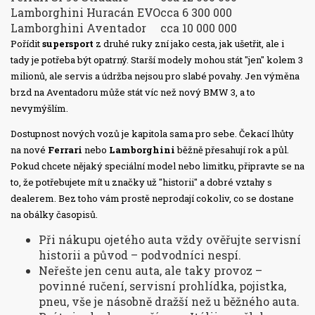
Lamborghini Huracán EVO
cca 6 300 000
Lamborghini Aventador
cca 10 000 000
Pořídit
supersport
z druhé ruky zní jako cesta, jak ušetřit, ale i
tady je potřeba být opatrný. Starší modely mohou stát "jen" kolem 3
milionů, ale servis a údržba nejsou pro slabé povahy. Jen výměna
brzd na Aventadoru může stát víc než nový BMW 3, a to
nevymýšlím.
Dostupnost nových vozů je kapitola sama pro sebe. Čekací lhůty
na nové
Ferrari
nebo
Lamborghini
běžně přesahují rok a půl.
Pokud chcete nějaký speciální model nebo limitku, připravte se na
to, že potřebujete mít u značky už "historii" a dobré vztahy s
dealerem. Bez toho vám prostě neprodají cokoliv, co se dostane
na obálky časopisů.
Při nákupu ojetého auta vždy ověřujte servisní
historii a původ – podvodníci nespí.
Neřešte jen cenu auta, ale taky provoz –
povinné ručení, servisní prohlídka, pojistka,
pneu, vše je násobně dražší než u běžného auta.