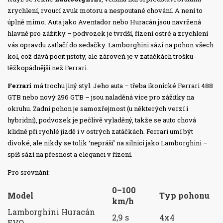
zrychlení, rvoucí zvuk motoru a nespoutané chování. A není to
úplně mimo. Auta jako Aventador nebo Huracán jsou navržená
hlavně pro zážitky – podvozek je tvrdší, řízení ostré a zrychlení
vás opravdu zatlačí do sedačky. Lamborghini sází na pohon všech
kol, což dává pocit jistoty, ale zároveň je v zatáčkách trošku
těžkopádnější než Ferrari.
Ferrari
má trochu jiný styl. Jeho auta – třeba ikonické Ferrari 488
GTB nebo nový 296 GTB – jsou naladěná více pro zážitky na
okruhu. Zadní pohon je samozřejmost (u některých verzí i
hybridní), podvozek je pečlivě vyladěný, takže se auto chová
klidně při rychlé jízdě i v ostrých zatáčkách. Ferrari umí být
divoké, ale nikdy se tolik ‘nepráší’ na silnici jako Lamborghini –
spíš sází na přesnost a eleganci v řízení.
Pro srovnání:
0–100
Model
Typ pohonu
km/h
Lamborghini Huracán
2,9 s
4x4
EVO