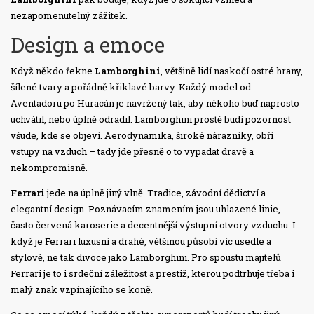
nezapomenutelný zážitek.
Design a emoce
Když někdo řekne
Lamborghini
, většině lidí naskočí ostré hrany,
šílené tvary a pořádně křiklavé barvy. Každý model od
Aventadoru po Huracán je navržený tak, aby někoho buď naprosto
uchvátil, nebo úplně odradil. Lamborghini prostě budí pozornost
všude, kde se objeví. Aerodynamika, široké nárazníky, obří
vstupy na vzduch – tady jde přesně o to vypadat dravě a
nekompromisně.
Ferrari
jede na úplně jiný vlně. Tradice, závodní dědictví a
elegantní design. Poznávacím znamením jsou uhlazené linie,
často červená karoserie a decentnější výstupní otvory vzduchu. I
když je Ferrari luxusní a drahé, většinou působí víc usedle a
stylově, ne tak divoce jako Lamborghini. Pro spoustu majitelů
Ferrari je to i srdeční záležitost a prestiž, kterou podtrhuje třeba i
malý znak vzpínajícího se koně.