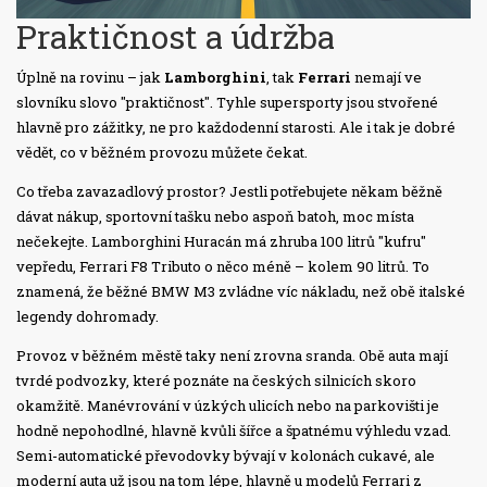
Praktičnost a údržba
Úplně na rovinu – jak
Lamborghini
, tak
Ferrari
nemají ve
slovníku slovo "praktičnost". Tyhle supersporty jsou stvořené
hlavně pro zážitky, ne pro každodenní starosti. Ale i tak je dobré
vědět, co v běžném provozu můžete čekat.
Co třeba zavazadlový prostor? Jestli potřebujete někam běžně
dávat nákup, sportovní tašku nebo aspoň batoh, moc místa
nečekejte. Lamborghini Huracán má zhruba 100 litrů "kufru"
vepředu, Ferrari F8 Tributo o něco méně – kolem 90 litrů. To
znamená, že běžné BMW M3 zvládne víc nákladu, než obě italské
legendy dohromady.
Provoz v běžném městě taky není zrovna sranda. Obě auta mají
tvrdé podvozky, které poznáte na českých silnicích skoro
okamžitě. Manévrování v úzkých ulicích nebo na parkovišti je
hodně nepohodlné, hlavně kvůli šířce a špatnému výhledu vzad.
Semi-automatické převodovky bývají v kolonách cukavé, ale
moderní auta už jsou na tom lépe, hlavně u modelů Ferrari z