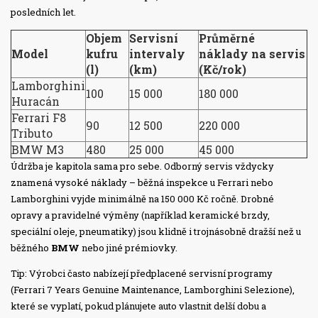
posledních let.
Objem
Servisní
Průměrné
Model
kufru
intervaly
náklady na servis
(l)
(km)
(Kč/rok)
Lamborghini
100
15 000
180 000
Huracán
Ferrari F8
90
12 500
220 000
Tributo
BMW M3
480
25 000
45 000
Údržba je kapitola sama pro sebe. Odborný servis vždycky
znamená vysoké náklady – běžná inspekce u Ferrari nebo
Lamborghini vyjde minimálně na 150 000 Kč ročně. Drobné
opravy a pravidelné výměny (například keramické brzdy,
speciální oleje, pneumatiky) jsou klidně i trojnásobně dražší než u
běžného
BMW
nebo jiné prémiovky.
Tip: Výrobci často nabízejí předplacené servisní programy
(Ferrari 7 Years Genuine Maintenance, Lamborghini Selezione),
které se vyplatí, pokud plánujete auto vlastnit delší dobu a