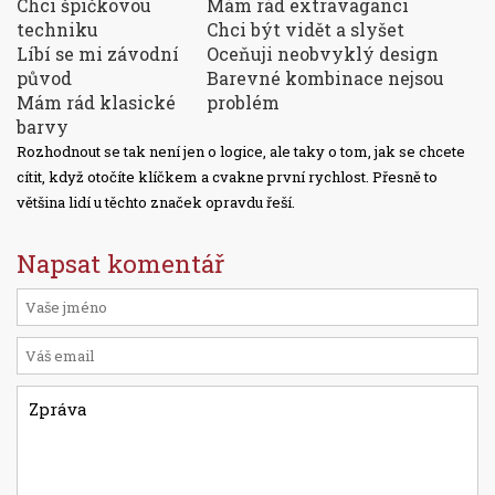
Chci špičkovou
Mám rád extravaganci
techniku
Chci být vidět a slyšet
Líbí se mi závodní
Oceňuji neobvyklý design
původ
Barevné kombinace nejsou
Mám rád klasické
problém
barvy
Rozhodnout se tak není jen o logice, ale taky o tom, jak se chcete
cítit, když otočíte klíčkem a cvakne první rychlost. Přesně to
většina lidí u těchto značek opravdu řeší.
Napsat komentář