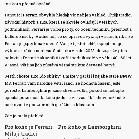
to skoro přesně opačně.
Fanoušci
Ferrari
obvykle hledají víc než jen vzhled. Chtějí tradici,
závodní historii a auta, která se skvěle ovládají i v těžkých
podmínkách. Ferrari je volba pro ty, co ocení techniku, přesnost a
kulturu značky. Hodně lidí, co se opravdu vyznají v autech, říká, že
Ferrari je „šperk na kolech“. Volí je ti, kteří chtějí spojit image,
výkon a určitou noblesu. Statistika z roku 2023 ukazuje, že přes
polovinu Ferrari zákazníků tvořili podnikatelé ve věku 40–60 let.
A jasně, většina jich zůstává věrná striktní červené barvě.
Jestli chcete auto „do sbírky“ a máte v garáži i nějaké staré
BMW
M3, Ferrari vám nabídne větší šanci, že hodnota časem ještě
poroste. Lamborghini je zase skvělá volba, pokud se nebojíte
upoutat pozornost každou jízdou a víc vás láká show než tiché
parkování v podzemních garážích s klasikami.
Zde je malý přehled:
Pro koho je Ferrari
Pro koho je Lamborghini
Miluji tradici