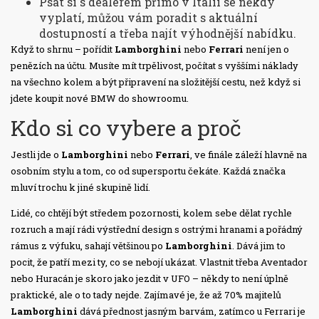
Psát si s dealerem přímo v Itálii se někdy
vyplatí, můžou vám poradit s aktuální
dostupností a třeba najít výhodnější nabídku.
Když to shrnu – pořídit
Lamborghini
nebo
Ferrari
není jen o
penězích na účtu. Musíte mít trpělivost, počítat s vyššími náklady
na všechno kolem a být připravení na složitější cestu, než když si
jdete koupit nové BMW do showroomu.
Kdo si co vybere a proč
Jestli jde o
Lamborghini
nebo
Ferrari
, ve finále záleží hlavně na
osobním stylu a tom, co od supersportu čekáte. Každá značka
mluví trochu k jiné skupině lidí.
Lidé, co chtějí být středem pozornosti, kolem sebe dělat rychle
rozruch a mají rádi výstřední design s ostrými hranami a pořádný
rámus z výfuku, sahají většinou po
Lamborghini
. Dává jim to
pocit, že patří mezi ty, co se nebojí ukázat. Vlastnit třeba Aventador
nebo Huracán je skoro jako jezdit v UFO – někdy to není úplně
praktické, ale o to tady nejde. Zajímavé je, že až 70% majitelů
Lamborghini
dává přednost jasným barvám, zatímco u Ferrari je