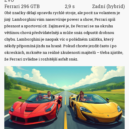
Ferrari 296 GTB
2,9 s
Zadní (hybrid)
Obě značky dělají opravdu rychlé stroje, ale pocit za volantem je
jiný. Lamborghini vám naservíruje power a show, Ferrari spíš
přesnost a sportovní cit. Zajímavé je, že Ferrari se na okruhu
většinou chová předvídatelněji a může snáz odpustit drobnou
chybu. Lamborghini je naopak víc o pořádném zážitku, který
někdy připomíná jízdu na hraně. Pokud chcete jezdit často i po
okreskách, mrkněte na reálné zkušenosti majitelů – třeba zjistíte,
že Ferrari zvládne i rozbitější asfalt snáz.