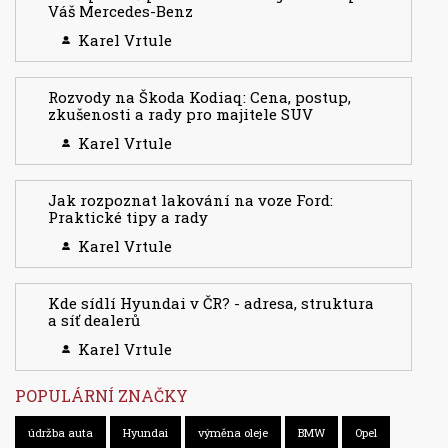
Váš Mercedes-Benz
Karel Vrtule
Rozvody na Škoda Kodiaq: Cena, postup,
zkušenosti a rady pro majitele SUV
Karel Vrtule
Jak rozpoznat lakování na voze Ford:
Praktické tipy a rady
Karel Vrtule
Kde sídlí Hyundai v ČR? - adresa, struktura
a síť dealerů
Karel Vrtule
POPULÁRNÍ ZNAČKY
údržba auta
Hyundai
výměna oleje
BMW
Opel