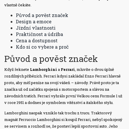
vlastně čekáte.
Původ a pověst značek
Design a emoce
Jízdní vlastnosti
Praktičnost a údržba
Cena a dostupnost
Kdo si co vybere a proč
Původ a pověst značek
Když řeknete
Lamborghini
a
Ferrari
, mluvíte o dvou úplně
rozdílných příbězích. Ferrari kdysi zakládal Enzo Ferrari hlavně
proto, aby měl peníze na svojí vášeň – závody. Právě proto je ta
značka už od začátku spojená s motorsportem a slávou na
závodních tratích. Ferrari vyhrálo první Velkou cenu Formule 1 už
v roce 1951 a dodnes je symbolem vítězství a italského stylu.
Lamborghini naopak vzniklo tak trochu z trucu. Traktorový
magnát Ferruccio Lamborghini si koupil Ferrari, nebyl spokojený
se servisem a rozhodl se, že postaví lepší sportovní auto. Jeho