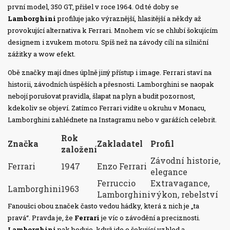
první model, 350 GT, přišel v roce 1964. Od té doby se
Lamborghini
profiluje jako výraznější, hlasitější a někdy až
provokující alternativa k Ferrari. Mnohem víc se chlubí šokujícím
designem i zvukem motoru. Spíš než na závody cílí na silniční
zážitky a wow efekt.
Obě značky mají dnes úplně jiný přístup i image. Ferrari staví na
historii, závodních úspěších a přesnosti. Lamborghini se naopak
nebojí porušovat pravidla, šlapat na plyn a budit pozornost,
kdekoliv se objeví. Zatímco Ferrari vidíte u okruhu v Monacu,
Lamborghini zahlédnete na Instagramu nebo v garážích celebrit.
Rok
Značka
Zakladatel
Profil
založení
Závodní historie,
Ferrari
1947
Enzo Ferrari
elegance
Ferruccio
Extravagance,
Lamborghini
1963
Lamborghini
výkon, rebelství
Fanoušci obou značek často vedou hádky, která z nich je „ta
pravá“. Pravda je, že
Ferrari
je víc o závodění a preciznosti.
Lamborghini
pak boduje, když jde o šokující vzhled a