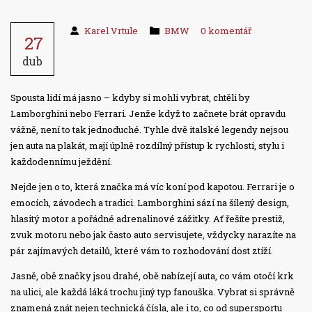
Karel Vrtule
BMW
0 komentář
27
dub
Spousta lidí má jasno – kdyby si mohli vybrat, chtěli by
Lamborghini nebo Ferrari. Jenže když to začnete brát opravdu
vážně, není to tak jednoduché. Tyhle dvě italské legendy nejsou
jen auta na plakát, mají úplně rozdílný přístup k rychlosti, stylu i
každodennímu ježdění.
Nejde jen o to, která značka má víc koní pod kapotou. Ferrari je o
emocích, závodech a tradici. Lamborghini sází na šílený design,
hlasitý motor a pořádné adrenalinové zážitky. Ať řešíte prestiž,
zvuk motoru nebo jak často auto servisujete, vždycky narazíte na
pár zajímavých detailů, které vám to rozhodování dost ztíží.
Jasně, obě značky jsou drahé, obě nabízejí auta, co vám otočí krk
na ulici, ale každá láká trochu jiný typ fanouška. Vybrat si správně
znamená znát nejen technická čísla, ale i to, co od supersportu