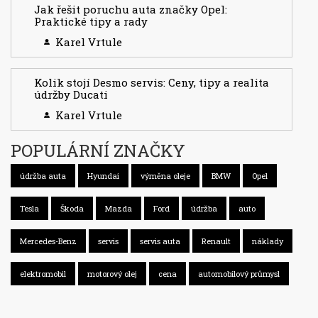
Jak řešit poruchu auta značky Opel:
Praktické tipy a rady
Karel Vrtule
Kolik stojí Desmo servis: Ceny, tipy a realita
údržby Ducati
Karel Vrtule
POPULÁRNÍ ZNAČKY
údržba auta
Hyundai
výměna oleje
BMW
Opel
Tesla
Škoda
Mazda
Ford
údržba
auto
Mercedes-Benz
servis
servis auta
Renault
náklady
elektromobil
motorový olej
cena
automobilový průmysl