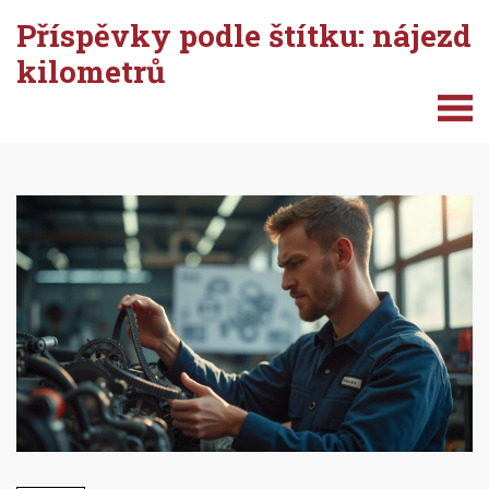
Příspěvky podle štítku: nájezd
kilometrů