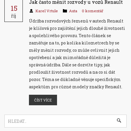
Jak často měnit rozvody u vozů Renault
15
Karel Vrtule
Auta
0 komentář
říj
Údržba rozvodových řemenů v autech Renault
je klíčová pro zajištění jejich dlouhé životnosti
a spolehlivého provozu. Tento článek se
zaměřuje na to, po kolika kilometrech by se
měly měnit rozvody, co může ovlivnit jejich
opotřebení a jak mimořádně důležitá je
správná údržba. Dále se dozvíte tipy, jak
prodloužit životnost rozvodů a na co si dát
pozor. Téma se důkladně věnuje specifickým
aspektům pro různé modely značky Renault.
ČÍST VÍCE