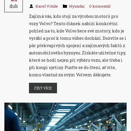
dub
Karel Vrtule
Hyundai
0 komentář
Zajímá vás, kdo stojí za výrobou motorů pro
vozy Volvo? Tento článek nabízí konkrétní
pohled na to, kde Volvo bere své motory, kdo je
vyrábí a proč k tomu vůbec dochází. Dozvíte se i
pár překvapivých spojení a zajímavých faktů z
automobilového byznysu. Získáte užitečné tipy,
které se hodí nejen při výběru vozu, ale třeba i
při koupi ojetiny. Pusťte se do čtení, ať víte,
komu vlastně za svým Volvem děkujete.
ČÍST VÍCE