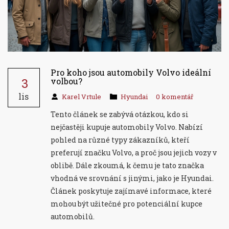
Pro koho jsou automobily Volvo ideální
3
volbou?
lis
Karel Vrtule
Hyundai
0 komentář
Tento článek se zabývá otázkou, kdo si
nejčastěji kupuje automobily Volvo. Nabízí
pohled na různé typy zákazníků, kteří
preferují značku Volvo, a proč jsou jejich vozy v
oblibě. Dále zkoumá, k čemu je tato značka
vhodná ve srovnání s jinými, jako je Hyundai.
Článek poskytuje zajímavé informace, které
mohou být užitečné pro potenciální kupce
automobilů.