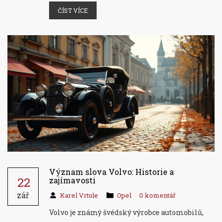
ČÍST VÍCE
Význam slova Volvo: Historie a
22
zajímavosti
zář
Karel Vrtule
Opel
0 komentář
Volvo je známý švédský výrobce automobilů,