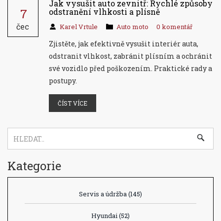
Jak vysušit auto zevnitř: Rychlé způsoby
7
odstranění vlhkosti a plísně
čec
Karel Vrtule
Auto moto
0 komentář
Zjistěte, jak efektivně vysušit interiér auta,
odstranit vlhkost, zabránit plísním a ochránit
své vozidlo před poškozením. Praktické rady a
postupy.
ČÍST VÍCE
Kategorie
Servis a údržba
(145)
Hyundai
(52)