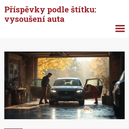
Příspěvky podle štítku:
vysoušení auta