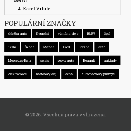
BMW?
Karel Vrtule
POPULÁRNÍ ZNAČKY
údržba auta
Hyundai
výměna oleje
BMW
Opel
Tesla
Škoda
Mazda
Ford
údržba
auto
Mercedes-Benz
servis
servis auta
Renault
náklady
elektromobil
motorový olej
cena
automobilový průmysl
© 2026. Všechna práva vyhrazena.