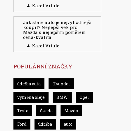
Karel Vrtule
Jak staré auto je nejvýhodnější
koupit? Nejlepší věk pro
Mazda s nejlepším poměrem
cena-kvalita
Karel Vrtule
POPULÁRNÍ ZNAČKY
údržba auta
Hyundai
výměna oleje
BMW
Opel
Tesla
Škoda
Mazda
Ford
údržba
auto