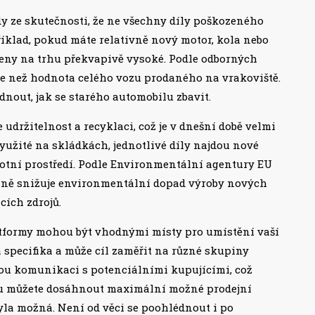
y ze skutečnosti, že ne všechny díly poškozeného
íklad, pokud máte relativně nový motor, kola nebo
 ceny na trhu překvapivě vysoké. Podle odborných
íce než hodnota celého vozu prodaného na vrakoviště.
odnout, jak se starého automobilu zbavit.
udržitelnost a recyklaci, což je v dnešní době velmi
yužité na skládkách, jednotlivé díly najdou nové
ivotní prostředí. Podle Environmentální agentury EU
ně snižuje environmentální dopad výroby nových
cích zdrojů.
tformy mohou být vhodnými místy pro umístění vaší
 specifika a může cíl zaměřit na různé skupiny
ou komunikaci s potenciálními kupujícími, což
mu můžete dosáhnout maximální možné prodejní
byla možná. Není od věci se poohlédnout i po