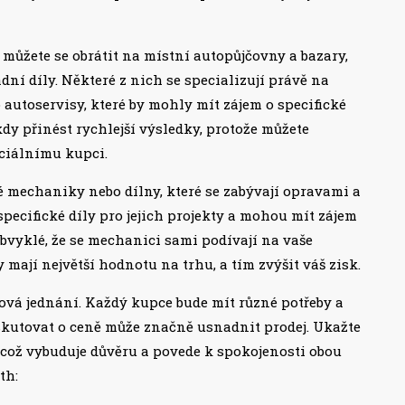
ůžete se obrátit na místní autopůjčovny a bazary,
dní díly. Některé z nich se specializují právě na
 autoservisy, které by mohly mít zájem o specifické
dy přinést rychlejší výsledky, protože můžete
nciálnímu kupci.
é mechaniky nebo dílny, které se zabývají opravami a
 specifické díly pro jejich projekty a mohou mít zájem
vyklé, že se mechanici sami podívají na vaše
 mají největší hodnotu na trhu, a tím zvýšit váš zisk.
nová jednání. Každý kupce bude mít různé potřeby a
diskutovat o ceně může značně usnadnit prodej. Ukažte
což vybuduje důvěru a povede k spokojenosti obou
th: