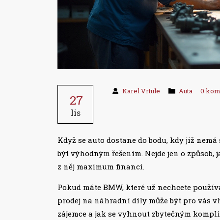
Karel Vrtule
Auta
0 kom
27
lis
Když se auto dostane do bodu, kdy již nemá 
být výhodným řešením. Nejde jen o způsob, j
z něj maximum financi.
Pokud máte BMW, které už nechcete používa
prodej na náhradní díly může být pro vás vh
zájemce a jak se vyhnout zbytečným komplik