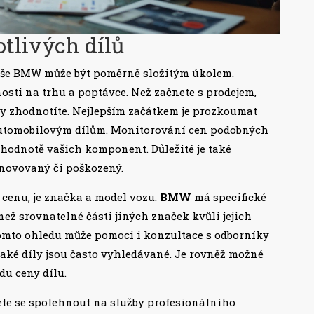
otlivých dílů
še BMW může být poměrně složitým úkolem.
nosti na trhu a poptávce. Než začnete s prodejem,
ky zhodnotíte. Nejlepším začátkem je prozkoumat
 automobilovým dílům. Monitorování cen podobných
hodnotě vašich komponent. Důležité je také
renovovaný či poškozený.
cenu, je značka a model vozu.
BMW
má specifické
ež srovnatelné části jiných značek kvůli jejich
tomto ohledu může pomoci i konzultace s odborníky
jaké díly jsou často vyhledávané. Je rovněž možné
du ceny dílu.
ůžete se spolehnout na služby profesionálního