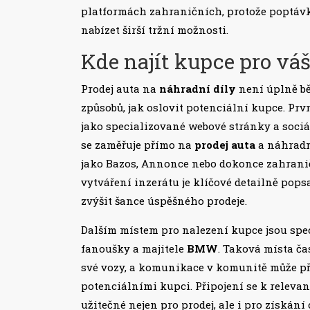
platformách zahraničních, protože poptáv
nabízet širší tržní možnosti.
Kde najít kupce pro v
Prodej auta na
náhradní díly
není úplně běž
způsobů, jak oslovit potenciální kupce. Prv
jako specializované webové stránky a sociá
se zaměřuje přímo na
prodej auta
a náhradní
jako Bazos, Annonce nebo dokonce zahraničn
vytváření inzerátu je klíčové detailně popsa
zvýšit šance úspěšného prodeje.
Dalším místem pro nalezení kupce jsou spec
fanoušky a majitele
BMW
. Taková místa čas
své vozy, a komunikace v komunitě může při
potenciálními kupci. Připojení se k rele
užitečné nejen pro prodej, ale i pro získán