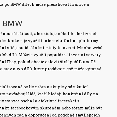
ka po BMW dílech může přesahovat hranice a
áš BMW
nou záležitostí, ale existuje několik efektivních
ním krokem je využití internetu. Online platformy
lní sítě jsou ideálními místy k inzerci. Mnoho webů
ch dílů. Můžete využít populární inzertní servery
í Ebay, pokud chcete oslovit širší publikum. Při
t stav a typ dílů, které prodáváte, což může výrazně
ializované online fóra a skupiny sdružující
to navštěvují lidé, kteří hledají konkrétní díly na
nést více osobní a efektivní interakci s
vantním facebookovým skupinám nebo fóram může být
í cenných rad a doporučení od podobně smýšlejících