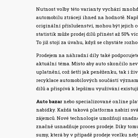
Nutnost volby této varianty vychází mnohd
automobilu ztrácejí ihned na hodnotě. Např
originální příslušenství, mohou být jejich
statistik může prodej dílů přinést až 50% v
To již stojí za úvahu, když se chystáte rozh
Prodejem na náhradní díly také podporujete 
aktuální téma. Místo aby auto skončilo nev
uplatnění, což šetří jak peněženku, tak i ž
recyklace automobilových součástí význam
dílů a přispívá k lepšímu využívání existují
Auto bazar
nebo specializované online pla
nabídky. Každá taková platforma nabízí svá
zájemců. Nové technologie umožňují snadn
značně usnadňuje proces prodeje. Díky to
sumy, která by v případě prodeje vcelku ne