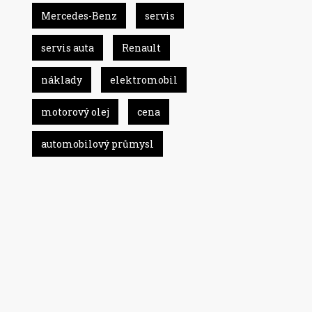
Mercedes-Benz
servis
servis auta
Renault
náklady
elektromobil
motorový olej
cena
automobilový průmysl