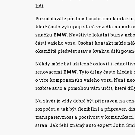
lidí.
Pokud dáváte přednost osobnímu kontaktu, m
které často vykupují stará vozidla na náhra
značku
BMW
. Navštivte lokální burzy nebo
části vašeho vozu. Osobní kontakt může něk
okamžitě předvést stav a kvalitu dílů pote
Někdy může být užitečné oslovit i jednotliv
renovacemi
BMW
. Tyto dílny často hledají
o více komponentů z vašeho vozu. Není neob
rozbité auto a pomohou vám určit, které díly
Na závěr je vždy dobré být připraven na ce
rozpočet, a tak být flexibilní a připraven 
transparentnost a poctivost v komunikaci, 
stran. Jak řekl známý auto expert John Smi