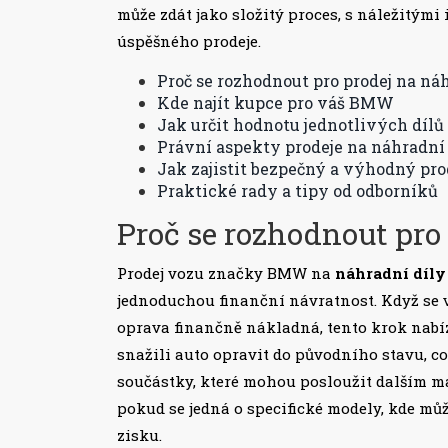
může zdát jako složitý proces, s náležitý
úspěšného prodeje.
Proč se rozhodnout pro prodej na ná
Kde najít kupce pro váš BMW
Jak určit hodnotu jednotlivých dílů
Právní aspekty prodeje na náhradní
Jak zajistit bezpečný a výhodný pro
Praktické rady a tipy od odborníků
Proč se rozhodnout pro
Prodej vozu značky BMW na
náhradní díly
jednoduchou finanční návratnost. Když se
oprava finančně nákladná, tento krok nabíz
snažili auto opravit do původního stavu, co
součástky, které mohou posloužit dalším ma
pokud se jedná o specifické modely, kde může
zisku.