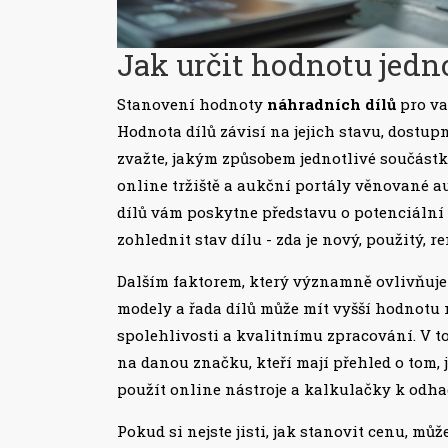
Jak určit hodnotu jedn
Stanovení hodnoty
náhradních dílů
pro va
Hodnota dílů závisí na jejich stavu, dostup
zvažte, jakým způsobem jednotlivé součást
online tržiště a aukční portály věnované
dílů vám poskytne představu o potenciální 
zohlednit stav dílu - zda je nový, použitý, 
Dalším faktorem, který významně ovlivňuje 
modely a řada dílů může mít vyšší hodnotu n
spolehlivosti a kvalitnímu zpracování. V 
na danou značku, kteří mají přehled o tom, 
použít online nástroje a kalkulačky k odha
Pokud si nejste jisti, jak stanovit cenu, m