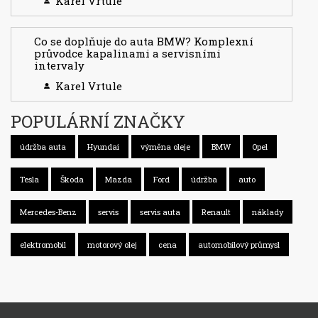
Karel Vrtule
Co se doplňuje do auta BMW? Komplexní
průvodce kapalinami a servisními
intervaly
Karel Vrtule
POPULÁRNÍ ZNAČKY
údržba auta
Hyundai
výměna oleje
BMW
Opel
Tesla
Škoda
Mazda
Ford
údržba
auto
Mercedes-Benz
servis
servis auta
Renault
náklady
elektromobil
motorový olej
cena
automobilový průmysl