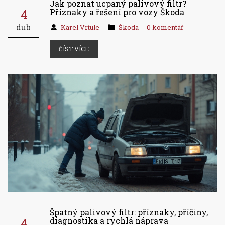
Jak poznat ucpaný palivový filtr?
4
Příznaky a řešení pro vozy Škoda
dub
Karel Vrtule
Škoda
0 komentář
ČÍST VÍCE
Špatný palivový filtr: příznaky, příčiny,
4
diagnostika a rychlá náprava