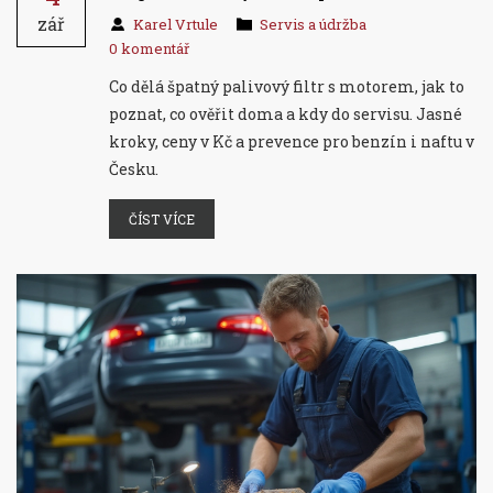
zář
Karel Vrtule
Servis a údržba
0 komentář
Co dělá špatný palivový filtr s motorem, jak to
poznat, co ověřit doma a kdy do servisu. Jasné
kroky, ceny v Kč a prevence pro benzín i naftu v
Česku.
ČÍST VÍCE