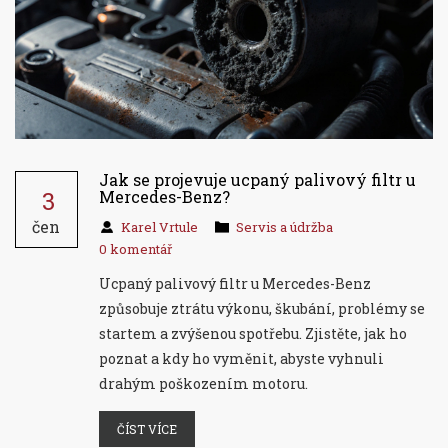
Jak se projevuje ucpaný palivový filtr u
3
Mercedes-Benz?
čen
Karel Vrtule
Servis a údržba
0 komentář
Ucpaný palivový filtr u Mercedes-Benz
způsobuje ztrátu výkonu, škubání, problémy se
startem a zvýšenou spotřebu. Zjistěte, jak ho
poznat a kdy ho vyměnit, abyste vyhnuli
drahým poškozením motoru.
ČÍST VÍCE