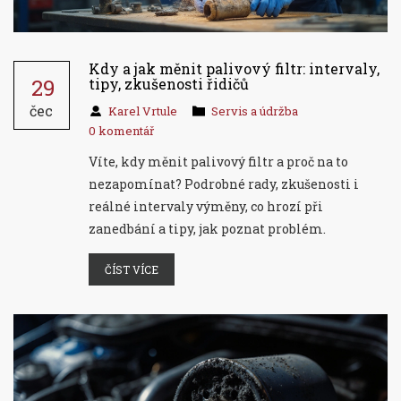
Kdy a jak měnit palivový filtr: intervaly,
29
tipy, zkušenosti řidičů
čec
Karel Vrtule
Servis a údržba
0 komentář
Víte, kdy měnit palivový filtr a proč na to
nezapomínat? Podrobné rady, zkušenosti i
reálné intervaly výměny, co hrozí při
zanedbání a tipy, jak poznat problém.
ČÍST VÍCE