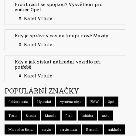
Proč brzdit se spojkou? Vysvětlení pro
vodiče Opel
Karel Vrtule
Kdy je správný čas na koupi nové Mazdy
Karel Vrtule
Kdy a jak získat náhradní vozidlo při
potřebě
Karel Vrtule
POPULÁRNÍ ZNAČKY
údržba auta
Hyundai
výměna oleje
BMW
Opel
Tesla
Škoda
Mazda
Ford
údržba
auto
Mercedes-Benz
servis
servis auta
Renault
náklady