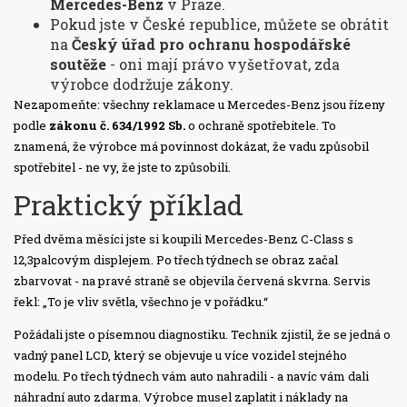
Mercedes-Benz
v Praze.
Pokud jste v České republice, můžete se obrátit
na
Český úřad pro ochranu hospodářské
soutěže
- oni mají právo vyšetřovat, zda
výrobce dodržuje zákony.
Nezapomeňte: všechny reklamace u Mercedes-Benz jsou řízeny
podle
zákonu č. 634/1992 Sb.
o ochraně spotřebitele. To
znamená, že výrobce má povinnost dokázat, že vadu způsobil
spotřebitel - ne vy, že jste to způsobili.
Praktický příklad
Před dvěma měsíci jste si koupili Mercedes-Benz C-Class s
12,3palcovým displejem. Po třech týdnech se obraz začal
zbarvovat - na pravé straně se objevila červená skvrna. Servis
řekl: „To je vliv světla, všechno je v pořádku.“
Požádali jste o písemnou diagnostiku. Technik zjistil, že se jedná o
vadný panel LCD, který se objevuje u více vozidel stejného
modelu. Po třech týdnech vám auto nahradili - a navíc vám dali
náhradní auto zdarma. Výrobce musel zaplatit i náklady na