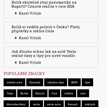
Kolik skutečně stojí pneumatiky na
Bugatti? Cenová realita v roce 2026
Karel Vrtule
Kolik si vydělá policie v Česku? Platy,
příplatky a reálné čísla
Karel Vrtule
Jak dlouho schne lak na autě Tesla -
reálné časy a tipy pro nové vozidlo
Karel Vrtule
POPULÁRNÍ ZNAČKY
údržba auta
Hyundai
výměna oleje
BMW
Opel
Tesla
Škoda
Mazda
Ford
údržba
auto
Mercedes-Benz
servis
servis auta
Renault
náklady