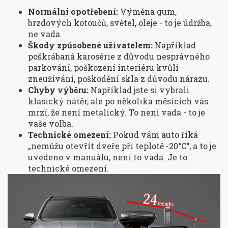
Normální opotřebení:
Výměna gum,
brzdových kotoučů, světel, oleje - to je údržba,
ne vada.
Škody způsobené uživatelem:
Například
poškrábaná karosérie z důvodu nesprávného
parkování, poškození interiéru kvůli
zneužívání, poškodění skla z důvodu nárazu.
Chyby výběru:
Například jste si vybrali
klasický nátěr, ale po několika měsících vás
mrzí, že není metalický. To není vada - to je
vaše volba.
Technické omezení:
Pokud vám auto říká
„nemůžu otevřít dveře při teplotě -20°C“, a to je
uvedeno v manuálu, není to vada. Je to
technické omezení.