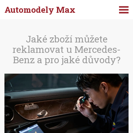
Automodely Max
Jaké zboží můžete
reklamovat u Mercedes-
Benz a pro jaké důvody?