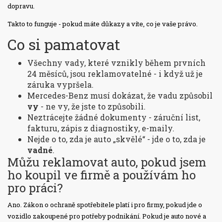
dopravu.
Takto to funguje - pokud máte důkazy a víte, co je vaše právo.
Co si pamatovat
Všechny vady, které vznikly během prvních
24 měsíců, jsou reklamovatelné - i když už je
záruka vypršela.
Mercedes-Benz musí dokázat, že vadu způsobil
vy
- ne vy, že jste to způsobili.
Neztrácejte žádné dokumenty - záruční list,
fakturu, zápis z diagnostiky, e-maily.
Nejde o to, zda je auto „skvělé“ - jde o to, zda je
vadné
.
Můžu reklamovat auto, pokud jsem
ho koupil ve firmě a používám ho
pro práci?
Ano. Zákon o ochraně spotřebitele platí i pro firmy, pokud jde o
vozidlo zakoupené pro potřeby podnikání. Pokud je auto nové a