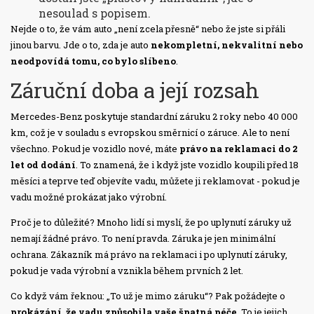
nesoulad s popisem.
Nejde o to, že vám auto „není zcela přesně“ nebo že jste si přáli
jinou barvu. Jde o to, zda je auto
nekompletní, nekvalitní nebo
neodpovídá tomu, co bylo slíbeno
.
Záruční doba a její rozsah
Mercedes-Benz poskytuje standardní záruku 2 roky nebo 40 000
km, což je v souladu s evropskou směrnicí o záruce. Ale to není
všechno. Pokud je vozidlo nové, máte
právo na reklamaci do 2
let od dodání
. To znamená, že i když jste vozidlo koupili před 18
měsíci a teprve teď objevíte vadu, můžete ji reklamovat - pokud je
vadu možné prokázat jako výrobní.
Proč je to důležité? Mnoho lidí si myslí, že po uplynutí záruky už
nemají žádné právo. To není pravda. Záruka je jen minimální
ochrana. Zákazník má právo na reklamaci i po uplynutí záruky,
pokud je vada výrobní a vznikla během prvních 2 let.
Co když vám řeknou: „To už je mimo záruku“? Pak požádejte o
prokázání, že vadu způsobila vaše špatná péče
. To je jejich