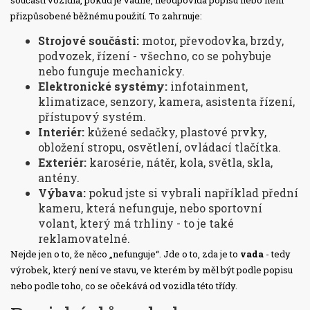
součástí vozidla, pokud je vadné, neodpovídá popisu nebo není
přizpůsobené běžnému použití. To zahrnuje:
Strojové součásti:
motor, převodovka, brzdy,
podvozek, řízení - všechno, co se pohybuje
nebo funguje mechanicky.
Elektronické systémy:
infotainment,
klimatizace, senzory, kamera, asistenta řízení,
přístupový systém.
Interiér:
kůžené sedačky, plastové prvky,
obložení stropu, osvětlení, ovládací tlačítka.
Exteriér:
karosérie, nátěr, kola, světla, skla,
antény.
Výbava:
pokud jste si vybrali například přední
kameru, která nefunguje, nebo sportovní
volant, který má trhliny - to je také
reklamovatelné.
Nejde jen o to, že něco „nefunguje“. Jde o to, zda je to
vada
- tedy
výrobek, který není ve stavu, ve kterém by měl být podle popisu
nebo podle toho, co se očekává od vozidla této třídy.