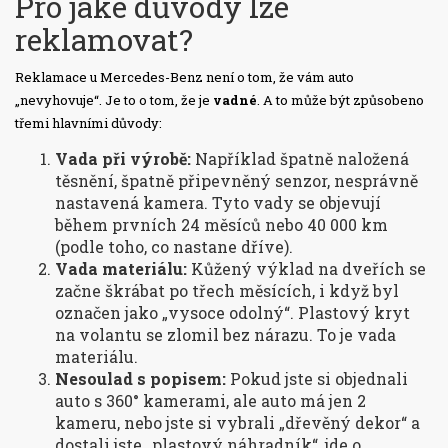
Pro jaké důvody lze
reklamovat?
Reklamace u Mercedes-Benz není o tom, že vám auto
„nevyhovuje“. Je to o tom, že je
vadné
. A to může být způsobeno
třemi hlavními důvody:
Vada při výrobě:
Například špatně naložená
těsnění, špatně připevněný senzor, nesprávně
nastavená kamera. Tyto vady se objevují
během prvních 24 měsíců nebo 40 000 km
(podle toho, co nastane dříve).
Vada materiálu:
Kůžený výklad na dveřích se
začne škrábat po třech měsících, i když byl
označen jako „vysoce odolný“. Plastový kryt
na volantu se zlomil bez nárazu. To je vada
materiálu.
Nesoulad s popisem:
Pokud jste si objednali
auto s 360° kamerami, ale auto má jen 2
kameru, nebo jste si vybrali „dřevěný dekor“ a
dostali jste „plastový náhradník“, jde o